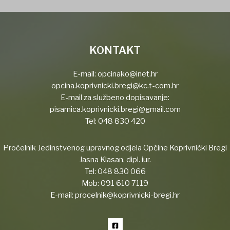
KONTAKT
E-mail:
opcinako@inet.hr
opcina.koprivnicki.bregi@kc.t-com.hr
E-mail za službeno dopisavanje:
pisarnica.koprivnicki.bregi@gmail.com
Tel:
048 830 420
Pročelnik Jedinstvenog upravnog odjela Općine Koprivnički Bregi
Jasna Klasan, dipl. iur.
Tel:
048 830 066
Mob:
091 610 7119
E-mail:
procelnik@koprivnicki-bregi.hr