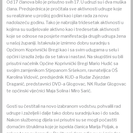
Od 17 članova bilo je prisutno svih 17. U udruzi su i dva muška
člana. Predsjednica je pročitala sve aktivnosti udruge koje
su realizirane u prošloj godini kao i plan rada za novu
nadolazeću godinu. Tako je nabrojila tridesetak aktivnosti u
kojima su sudjelovale aktivno kao i tredesetak aktivnosti
koje se odnose na posjete manifestacija drugih udruga žena
u našoj županiji. Istaknula je iznimno dobru suradnju s
Općinom Koprivnički Bregi kao i sa svim udugama u selu i
općini i izrazila želju da se takva i nastavi. Na skupštini su bili
prisutni načelnik Općine Koprivnički Bregi Mario Hudić sa
svojim zamjenikom Stjepanom Sršekom, ravnateljica OŠ
Karolina Vidović, predsjednik KUD-a Rudar Zvjezdan
Draganić, predstavnici DVD-a Glogovac, NK Rudar Glogovac
te općinski vijećnici Maja Solina i Miro Sarić.
Gosti su čestitali na novo izabranom vodstvu, pohvalili rad
udruge i zaželjeli i dalje tako dobru suradnju kao i do sada.
Nakon službenog dijela svi prisutni su se mogli počastiti
domaćim štruklima koje je ispekla članica Marija Poljak, a