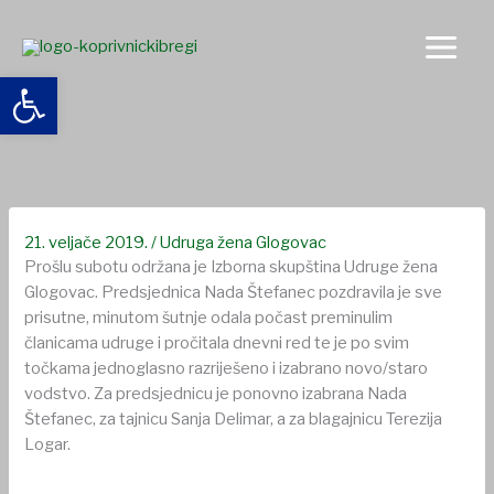
Skip
to
content
Open toolbar
Održana Izborna skupština Udruge žena Glogovac
21. veljače 2019.
/
Udruga žena Glogovac
Prošlu subotu održana je Izborna skupština Udruge žena
Glogovac. Predsjednica Nada Štefanec pozdravila je sve
prisutne, minutom šutnje odala počast preminulim
članicama udruge i pročitala dnevni red te je po svim
točkama jednoglasno razriješeno i izabrano novo/staro
vodstvo. Za predsjednicu je ponovno izabrana Nada
Štefanec, za tajnicu Sanja Delimar, a za blagajnicu Terezija
Logar.