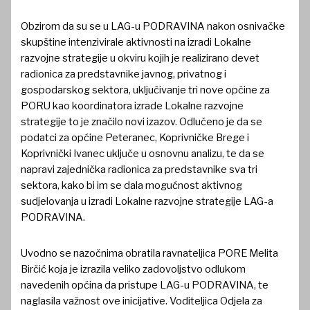
Obzirom da su se u LAG-u PODRAVINA nakon osnivačke
skupštine intenzivirale aktivnosti na izradi Lokalne
razvojne strategije u okviru kojih je realizirano devet
radionica za predstavnike javnog, privatnog i
gospodarskog sektora, uključivanje tri nove općine za
PORU kao koordinatora izrade Lokalne razvojne
strategije to je značilo novi izazov. Odlučeno je da se
podatci za općine Peteranec, Koprivničke Brege i
Koprivnički Ivanec uključe u osnovnu analizu, te da se
napravi zajednička radionica za predstavnike sva tri
sektora, kako bi im se dala mogućnost aktivnog
sudjelovanja u izradi Lokalne razvojne strategije LAG-a
PODRAVINA.
Uvodno se nazočnima obratila ravnateljica PORE Melita
Birčić koja je izrazila veliko zadovoljstvo odlukom
navedenih općina da pristupe LAG-u PODRAVINA, te
naglasila važnost ove inicijative. Voditeljica Odjela za