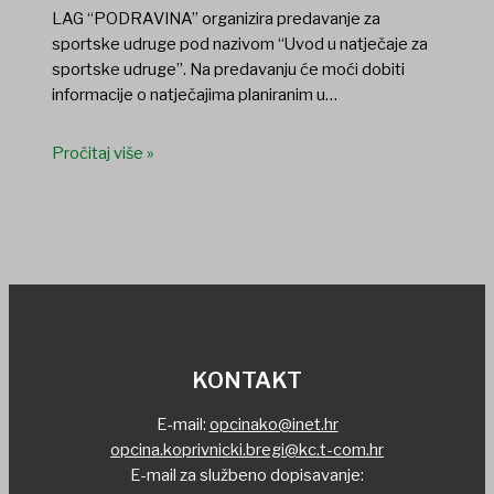
LAG “PODRAVINA” organizira predavanje za
sportske udruge pod nazivom “Uvod u natječaje za
sportske udruge”. Na predavanju će moći dobiti
informacije o natječajima planiranim u…
Pročitaj više »
KONTAKT
E-mail:
opcinako@inet.hr
opcina.koprivnicki.bregi@kc.t-com.hr
E-mail za službeno dopisavanje: