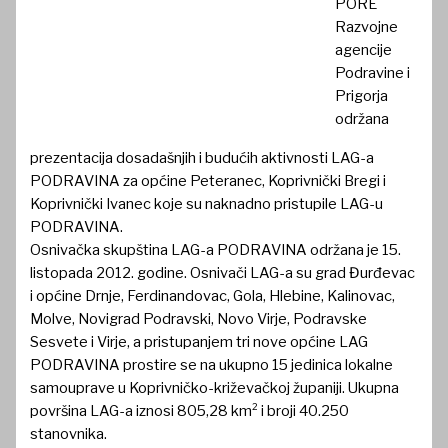
PORE
Razvojne
agencije
Podravine i
Prigorja
održana
prezentacija dosadašnjih i budućih aktivnosti LAG-a
PODRAVINA za općine Peteranec, Koprivnički Bregi i
Koprivnički Ivanec koje su naknadno pristupile LAG-u
PODRAVINA.
Osnivačka skupština LAG-a PODRAVINA održana je 15.
listopada 2012. godine. Osnivači LAG-a su grad Đurđevac
i općine Drnje, Ferdinandovac, Gola, Hlebine, Kalinovac,
Molve, Novigrad Podravski, Novo Virje, Podravske
Sesvete i Virje, a pristupanjem tri nove općine LAG
PODRAVINA prostire se na ukupno 15 jedinica lokalne
samouprave u Koprivničko-križevačkoj županiji. Ukupna
površina LAG-a iznosi 805,28 km² i broji 40.250
stanovnika.