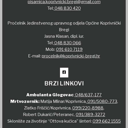
pisarnica.koprivnicki.bregi@gmail.com
Tel:
048 830 420
Pročelnik Jedinstvenog upravnog odjela Općine Koprivnički
Bregi
Jasna Klasan, dipl. iur.
Tel:
048 830 066
Mob:
091 610 7119
E-mail:
procelnik@koprivnicki-bregi.hr
BRZI LINKOVI
Ambulanta Glogovac
:
048/637-177
Mrtvozornik:
Matija Mlinar/Koprivnica,
091/5080-773
,
Zlatko Friščić/Koprivnica,
099/220-8988
,
Robert Dukarić/Peteranec,
091/389-3272
Sklonište za životinje “Ottova kućica” šinteri:
099 662 1555