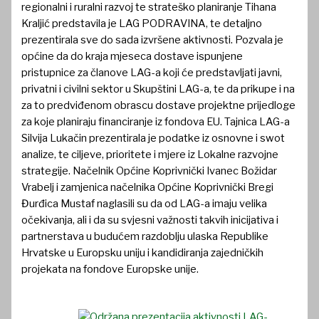
regionalni i ruralni razvoj te strateško planiranje Tihana
Kraljić predstavila je LAG PODRAVINA, te detaljno
prezentirala sve do sada izvršene aktivnosti. Pozvala je
općine da do kraja mjeseca dostave ispunjene
pristupnice za članove LAG-a koji će predstavljati javni,
privatni i civilni sektor u Skupštini LAG-a, te da prikupe i na
za to predviđenom obrascu dostave projektne prijedloge
za koje planiraju financiranje iz fondova EU. Tajnica LAG-a
Silvija Lukačin prezentirala je podatke iz osnovne i swot
analize, te ciljeve, prioritete i mjere iz Lokalne razvojne
strategije. Načelnik Općine Koprivnički Ivanec Božidar
Vrabelj i zamjenica načelnika Općine Koprivnički Bregi
Đurđica Mustaf naglasili su da od LAG-a imaju velika
očekivanja, ali i da su svjesni važnosti takvih inicijativa i
partnerstava u budućem razdoblju ulaska Republike
Hrvatske u Europsku uniju i kandidiranja zajedničkih
projekata na fondove Europske unije.