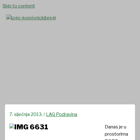
Skip to content
Održana prezentacija
aktivnosti LAG-a Podravina za
općine Peteranec, Koprivnički
Bregi i Koprivnički Ivanec
7. siječnja 2013.
/
LAG Podravina
Danas je u
prostorima