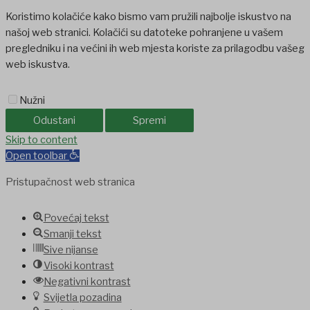
Koristimo kolačiće kako bismo vam pružili najbolje iskustvo na
našoj web stranici. Kolačići su datoteke pohranjene u vašem
pregledniku i na većini ih web mjesta koriste za prilagodbu vašeg
web iskustva.
Nužni
Odustani
Spremi
holiganbet
Skip to content
Holiganbet
Holiganbet
jojobet
grandpashabet
betpark
ca
Open toolbar
Pristupačnost web stranica
Povećaj tekst
Smanji tekst
Sive nijanse
Visoki kontrast
Negativni kontrast
Svijetla pozadina