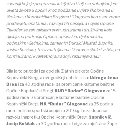
županiji koja je prepoznala inicijativu i želju za poboljšanjem
uvjeta života u općini, kroz podizanje uvjeta školovanja u
školama u Koprivničkim Bregima i Glogovcu kao osnovnom
preduvjetu opstanka i razvoja tih naselja, a i cijele Općine.
Također se zahvaljujem svim udrugama i društvima koje
djeluju na području Općine, općinskim djelatnicima,
općinskim vijećnicima, zamjenici Đurđici Mustaf, župniku
Josipu Koščaku, te ravnateljicama Osnovne škole i vrtića, na
kontinuiranoj kvalitetnoj suradnji i razumijevanju.”
Bila je to prigoda i za dodjelu Zlatnih plaketa Općine
Koprivnički Bregi, a ovogodišnji dobitnici su:
Udruga žena
Bregi
za 40 godina rada i za promicanje kulturne baštine
Općine Koprivnički Bregi,
KUD “Rudar” Glogovac
za 15
godina rada i za promicanje kulturne baštine Općine
Koprivnički Bregi,
NK “Rudar” Glogovac
za 35 godina
rada i odličan sportski uspjeh u 2016.g. te za doprinos
razvoju i napretku Općine Koprivnički Bregi,
župnik vlč.
Josip Koščak
za 30 godina rada i brige za mještane Župe