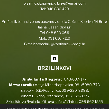
pisarnica.koprivnicki.bregi@gmail.com
Tel:
048 830 420
Pročelnik Jedinstvenog upravnog odjela Općine Koprivnički Bregi
Jasna Klasan, dipl. iur.
Tel:
048 830 066
Mob:
091 610 7119
E-mail:
procelnik@koprivnicki-bregi.hr
BRZI LINKOVI
Ambulanta Glogovac
:
048/637-177
Mrtvozornik:
Matija Mlinar/Koprivnica,
091/5080-773
,
Zlatko Friščić/Koprivnica,
099/220-8988
,
Robert Dukarić/Peteranec,
091/389-3272
Sklonište za životinje “Ottova kućica” šinteri:
099 662 1555