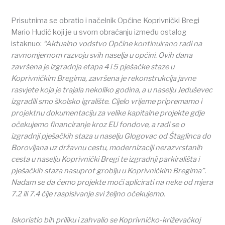
Prisutnima se obratio i načelnik Općine Koprivnički Bregi
Mario Hudić koji je u svom obraćanju između ostalog
istaknuo:
“Aktualno vodstvo Općine kontinuirano radi na
ravnomjernom razvoju svih naselja u općini. Ovih dana
završena je izgradnja etapa 4 i 5 pješačke staze u
Koprivničkim Bregima, završena je rekonstrukcija javne
rasvjete koja je trajala nekoliko godina, a u naselju Jeduševec
izgradili smo školsko igralište. Cijelo vrijeme pripremamo i
projektnu dokumentaciju za velike kapitalne projekte gdje
očekujemo financiranje kroz EU fondove, a radi se o
izgradnji pješačkih staza u naselju Glogovac od Štaglinca do
Borovljana uz državnu cestu, modernizaciji nerazvrstanih
cesta u naselju Koprivnički Bregi te izgradnji parkirališta i
pješačkih staza nasuprot groblju u Koprivničkim Bregima”.
Nadam se da ćemo projekte moći aplicirati na neke od mjera
7.2 ili 7.4 čije raspisivanje svi željno očekujemo.
Iskoristio bih priliku i zahvalio se Koprivničko-križevačkoj