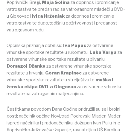
Koprivnički Bregi,
Maja Solina
za doprinos i promicanje
vatrogastva te predan rad sa vatrogasnom mladeži u DVD-
u Glogovac i
Ivica Hrženjak
za doprinos i promicanje
vatrogastva te dugogodišnju požrtvovnost i predanost
vatrogasnom radu.
Općinska priznanja dobili su:
Iva Papac
za ostvarene
vrhunske sportske rezultate u rukometu,
Luka Varga
za
ostvarene vrhunske sportske rezultate u plivanju,
Domagoj Džanko
za ostvarene vrhunske sportske
rezultate u hrvanju,
Goran Krapinec
za ostvarene
vrhunske sportske rezultate u streljaštvu te
muška i
ženska ekipa DVD-a Glogovac
za ostvarene vrhunske
rezultate na vatrogasnim natjecanjima.
Čestitkama povodom Dana Općine pridružili su se i brojni
gosti; načelnik općine Novigrad Podravski Mladen Mađer
ispred načelnika i gradonačelnika, dožupan Ivan Pal u ime
Koprivničko-križevačke županije, ravnateljica OŠ Karolina