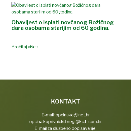
Obavijest o isplati novčanog Božićnog
dara osobama starijim od 60 godina.
Pročitaj više »
KONTAKT
E-mail:
opcinako@inet.hr
opcina.koprivnicki.bregi@kc.t-com.hr
E-mail za službeno dopisavanje: