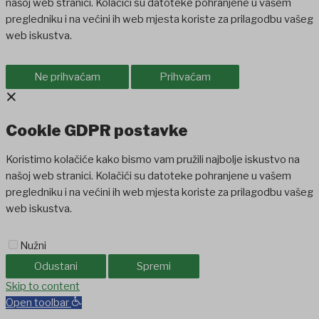
našoj web stranici. Kolačići su datoteke pohranjene u vašem
pregledniku i na većini ih web mjesta koriste za prilagodbu vašeg
web iskustva.
Ne prihvaćam
Prihvaćam
×
Cookie GDPR postavke
Koristimo kolačiće kako bismo vam pružili najbolje iskustvo na
našoj web stranici. Kolačići su datoteke pohranjene u vašem
pregledniku i na većini ih web mjesta koriste za prilagodbu vašeg
web iskustva.
Nužni
Odustani
Spremi
iganbet
Skip to content
Holiganbet
jojobet
grandpashabet
betpark
casibom
favorisen
Open toolbar