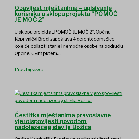
Obavijest mještanima – upisivanje
korisnika u sklopu projekta “POMOĆ
JE MOĆ 2”
U sklopu projekta „POMOĆ JE MOĆ 2“, Općina
Koprivnički Bregi zapošljava 4 gerontodomaćice
koje će obilaziti starije i nemoćne osobe na području
Općine. Ovim putem…
Pročitaj više »
Čestitka mještanima pravoslavne
vjeroispovijesti povodom
nadolazećeg slavlja Božića