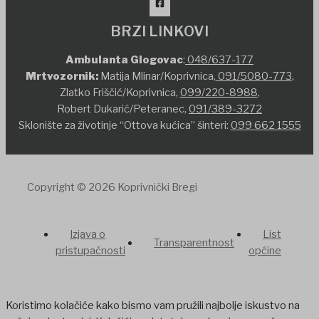
BRZI LINKOVI
Ambulanta Glogovac
:
048/637-177
Mrtvozornik:
Matija Mlinar/Koprivnica,
091/5080-773
,
Zlatko Friščić/Koprivnica,
099/220-8988
,
Robert Dukarić/Peteranec,
091/389-3272
Sklonište za životinje “Ottova kućica” šinteri:
099 662 1555
Copyright © 2026 Koprivnički Bregi
Izjava o
List
Transparentnost
pristupačnosti
općine
Koristimo kolačiće kako bismo vam pružili najbolje iskustvo na