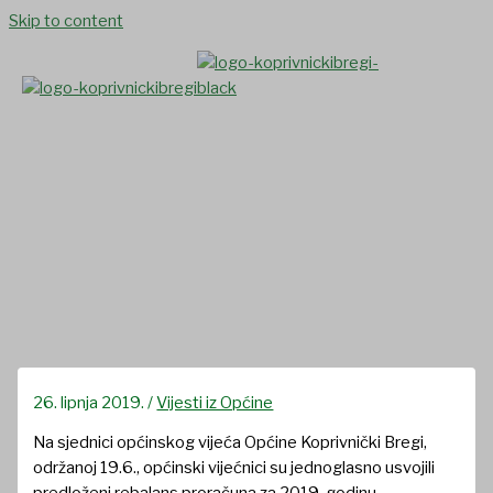
Skip to content
Općina financira kupnju radnih
bilježnica svim učenicima
Osnovne škole za novu
školsku godinu
26. lipnja 2019.
/
Vijesti iz Općine
Na sjednici općinskog vijeća Općine Koprivnički Bregi,
održanoj 19.6., općinski vijećnici su jednoglasno usvojili