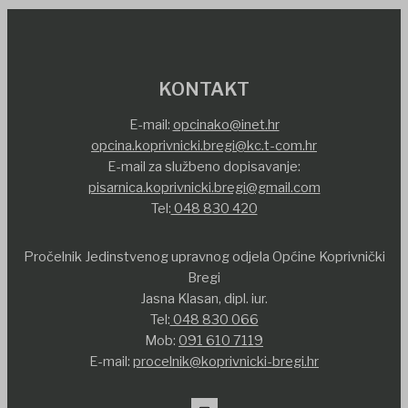
KONTAKT
E-mail:
opcinako@inet.hr
opcina.koprivnicki.bregi@kc.t-com.hr
E-mail za službeno dopisavanje:
pisarnica.koprivnicki.bregi@gmail.com
Tel:
048 830 420
Pročelnik Jedinstvenog upravnog odjela Općine Koprivnički
Bregi
Jasna Klasan, dipl. iur.
Tel:
048 830 066
Mob:
091 610 7119
E-mail:
procelnik@koprivnicki-bregi.hr