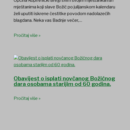
Općina Koprivnički Bregi svim svojim mještankama i
mještanima koji slave Božić po julijanskom kalendaru
želi uputiti iskrene čestitke povodom nadolazećih
blagdana. Neka vas Badnje večer,…
Pročitaj više »
Obavijest o isplati novčanog Božićnog
dara osobama starijim od 60 godina.
Pročitaj više »