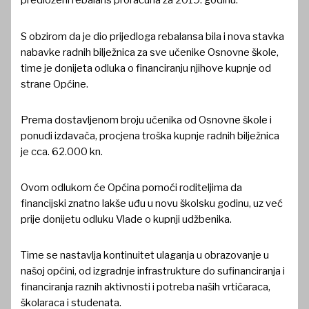
predloženi rebalans proračuna za 2019. godinu.
S obzirom da je dio prijedloga rebalansa bila i nova stavka
nabavke radnih bilježnica za sve učenike Osnovne škole,
time je donijeta odluka o financiranju njihove kupnje od
strane Općine.
Prema dostavljenom broju učenika od Osnovne škole i
ponudi izdavača, procjena troška kupnje radnih bilježnica
je cca. 62.000 kn.
Ovom odlukom će Općina pomoći roditeljima da
financijski znatno lakše uđu u novu školsku godinu, uz već
prije donijetu odluku Vlade o kupnji udžbenika.
Time se nastavlja kontinuitet ulaganja u obrazovanje u
našoj općini, od izgradnje infrastrukture do sufinanciranja i
financiranja raznih aktivnosti i potreba naših vrtićaraca,
školaraca i studenata.