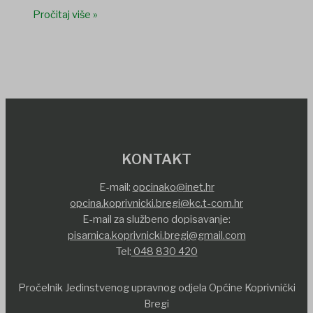
Pročitaj više »
KONTAKT
E-mail:
opcinako@inet.hr
opcina.koprivnicki.bregi@kc.t-com.hr
E-mail za službeno dopisavanje:
pisarnica.koprivnicki.bregi@gmail.com
Tel:
048 830 420
Pročelnik Jedinstvenog upravnog odjela Općine Koprivnički
Bregi