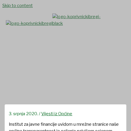
Skip to content
Općina Koprivnički Bregi
dobila ocjenu odličan za
transparentnost lokalnih
proračuna (studeni 2019. –
travanj 2020.).
3. srpnja 2020.
/
Vijesti iz Općine
Institut za javne financije uvidom u mrežne stranice naše