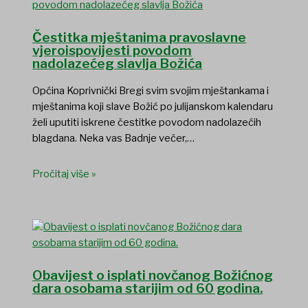
Čestitka mještanima pravoslavne
vjeroispovijesti povodom
nadolazećeg slavlja Božića
Općina Koprivnički Bregi svim svojim mještankama i
mještanima koji slave Božić po julijanskom kalendaru
želi uputiti iskrene čestitke povodom nadolazećih
blagdana. Neka vas Badnje večer,…
Pročitaj više »
Obavijest o isplati novčanog Božićnog
dara osobama starijim od 60 godina.