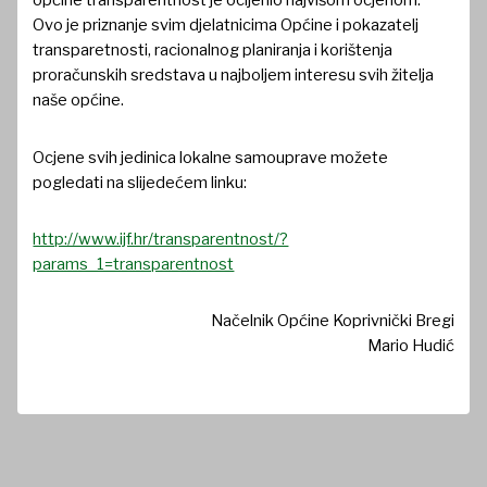
općine transparentnost je ocijenio najvišom ocjenom.
Ovo je priznanje svim djelatnicima Općine i pokazatelj
transparetnosti, racionalnog planiranja i korištenja
proračunskih sredstava u najboljem interesu svih žitelja
naše općine.
Ocjene svih jedinica lokalne samouprave možete
pogledati na slijedećem linku:
http://www.ijf.hr/transparentnost/?
params_1=transparentnost
Načelnik Općine Koprivnički Bregi
Mario Hudić