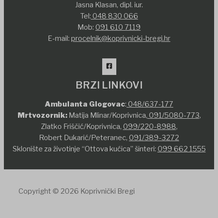
Jasna Klasan, dipl. iur.
Tel:
048 830 066
Mob:
091 610 7119
E-mail:
procelnik@koprivnicki-bregi.hr
BRZI LINKOVI
Ambulanta Glogovac
:
048/637-177
Mrtvozornik:
Matija Mlinar/Koprivnica,
091/5080-773
,
Zlatko Friščić/Koprivnica,
099/220-8988
,
Robert Dukarić/Peteranec,
091/389-3272
Sklonište za životinje “Ottova kućica” šinteri:
099 662 1555
Copyright © 2026 Koprivnički Bregi