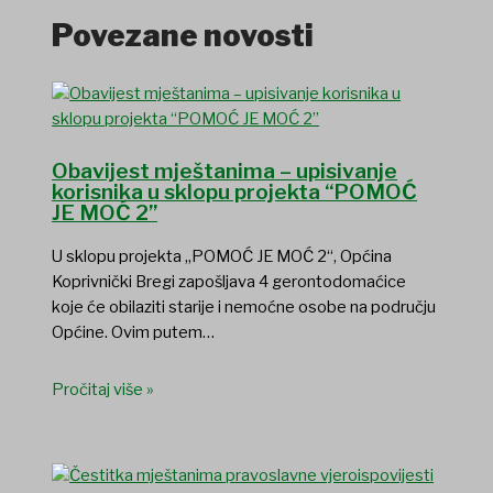
Povezane novosti
Obavijest mještanima – upisivanje
korisnika u sklopu projekta “POMOĆ
JE MOĆ 2”
U sklopu projekta „POMOĆ JE MOĆ 2“, Općina
Koprivnički Bregi zapošljava 4 gerontodomaćice
koje će obilaziti starije i nemoćne osobe na području
Općine. Ovim putem…
Pročitaj više »