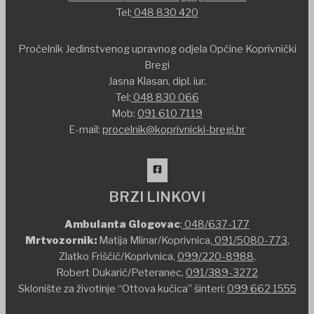
Tel:
048 830 420
Pročelnik Jedinstvenog upravnog odjela Općine Koprivnički
Bregi
Jasna Klasan, dipl. iur.
Tel:
048 830 066
Mob:
091 610 7119
E-mail:
procelnik@koprivnicki-bregi.hr
BRZI LINKOVI
Ambulanta Glogovac
:
048/637-177
Mrtvozornik:
Matija Mlinar/Koprivnica,
091/5080-773
,
Zlatko Friščić/Koprivnica,
099/220-8988
,
Robert Dukarić/Peteranec,
091/389-3272
Sklonište za životinje “Ottova kućica” šinteri:
099 662 1555