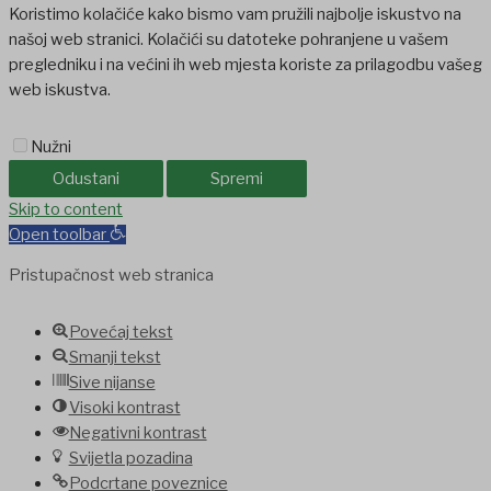
Koristimo kolačiće kako bismo vam pružili najbolje iskustvo na
našoj web stranici. Kolačići su datoteke pohranjene u vašem
pregledniku i na većini ih web mjesta koriste za prilagodbu vašeg
web iskustva.
Nužni
Odustani
Spremi
Skip to content
Open toolbar
Pristupačnost web stranica
Povećaj tekst
Smanji tekst
Sive nijanse
Visoki kontrast
Negativni kontrast
Svijetla pozadina
Podcrtane poveznice