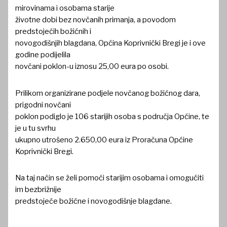
mirovinama i osobama starije
životne dobi bez novčanih primanja, a povodom
predstojećih božićnih i
novogodišnjih blagdana, Općina Koprivnički Bregi je i ove
godine podijelila
novčani poklon-u iznosu 25,00 eura po osobi.
Prilikom organizirane podjele novčanog božićnog dara,
prigodni novčani
poklon podiglo je 106 starijih osoba s područja Općine, te
je u tu svrhu
ukupno utrošeno 2.650,00 eura iz Proračuna Općine
Koprivnički Bregi.
Na taj način se želi pomoći starijim osobama i omogućiti
im bezbrižnije
predstojeće božićne i novogodišnje blagdane.