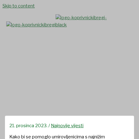
Skip to content
Općina Koprivnički Bregi je i
ove godine podijelila novčani
poklon umirovljenicima s
najnižim mirovinama i
osobama starije životne dobi
bez novčanih primanja
21. prosinca 2023.
/
Najnovije vijesti
Kako bi se pomoglo umirovljenicima s najnižim