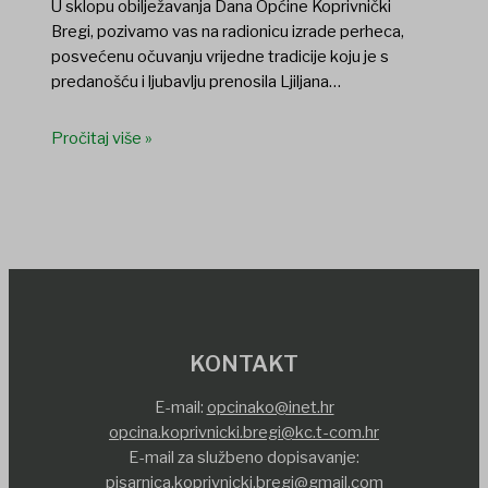
U sklopu obilježavanja Dana Općine Koprivnički
Bregi, pozivamo vas na radionicu izrade perheca,
posvećenu očuvanju vrijedne tradicije koju je s
predanošću i ljubavlju prenosila Ljiljana…
Pročitaj više »
KONTAKT
E-mail:
opcinako@inet.hr
opcina.koprivnicki.bregi@kc.t-com.hr
E-mail za službeno dopisavanje:
pisarnica.koprivnicki.bregi@gmail.com