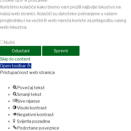
Cookie GDPR postavke
Koristimo kolačiće kako bismo vam pružili najbolje iskustvo na
našoj web stranici. Kolačići su datoteke pohranjene u vašem
pregledniku i na većini ih web mjesta koriste za prilagodbu vašeg
web iskustva.
Nužni
Odustani
Spremi
iganbet
Skip to content
Holiganbet
Holiganbet
jojobet
grandpashabet
betpark
casib
Open toolbar
Pristupačnost web stranica
Povećaj tekst
Smanji tekst
Sive nijanse
Visoki kontrast
Negativni kontrast
Svijetla pozadina
Podcrtane poveznice