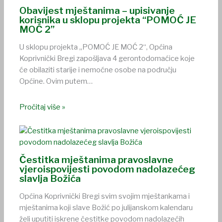
Obavijest mještanima – upisivanje
korisnika u sklopu projekta “POMOĆ JE
MOĆ 2”
U sklopu projekta „POMOĆ JE MOĆ 2“, Općina
Koprivnički Bregi zapošljava 4 gerontodomaćice koje
će obilaziti starije i nemoćne osobe na području
Općine. Ovim putem…
Pročitaj više »
Čestitka mještanima pravoslavne
vjeroispovijesti povodom nadolazećeg
slavlja Božića
Općina Koprivnički Bregi svim svojim mještankama i
mještanima koji slave Božić po julijanskom kalendaru
želi uputiti iskrene čestitke povodom nadolazećih