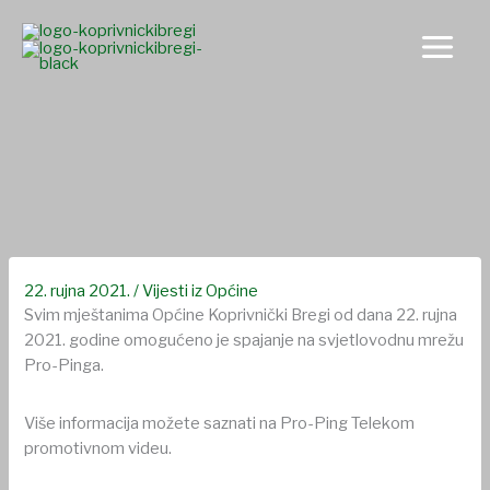
Skip
to
content
Općina Koprivnički Bregi u suradnji s firmom Pro-Ping
osigurala mještanima korištenje najkvalitetnije
telekomunikacijske infrastrukture
22. rujna 2021.
/
Vijesti iz Općine
Svim mještanima Općine Koprivnički Bregi od dana 22. rujna
2021. godine omogućeno je spajanje na svjetlovodnu mrežu
Pro-Pinga.
Više informacija možete saznati na Pro-Ping Telekom
promotivnom videu.