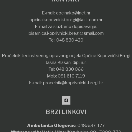
E-mail:
opcinako@inet.hr
opcina.koprivnicki.bregi@kc.t-com.hr
E-mail za službeno dopisavanje:
pisarnica.koprivnicki.bregi@gmail.com
Tel:
048 830 420
Pročelnik Jedinstvenog upravnog odjela Općine Koprivnički Bregi
Jasna Klasan, dipl. iur.
Tel:
048 830 066
Mob:
091 610 7119
E-mail:
procelnik@koprivnicki-bregi.hr
BRZI LINKOVI
Ambulanta Glogovac
:
048/637-177