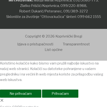
Mrtvozornik:
Matija Mlinar/Koprivnica,
091/5080-773
,
Zlatko Friščić/Koprivnica,
099/220-8988
,
Robert Dukarić/Peteranec,
091/389-3272
Sklonište za životinje “Ottova kućica” šinteri:
099 662 1555
Copyright © 2026 Koprivnički Bregi
Izjava o pristupačnosti
Transparentnost
List općine
Koristimo kolačiće kako bismo vam pružili najbolje iskustvo na
našoj web stranici. Kolačići su datoteke pohranjene u vašem
pregledniku i na većini ih web mjesta koriste za prilagodbu vašeg
web iskustva.
Ne prihvaćam
Prihvaćam
×