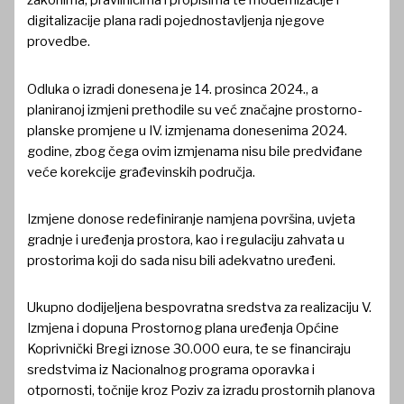
zakonima, pravilnicima i propisima te modernizacije i
digitalizacije plana radi pojednostavljenja njegove
provedbe.
Odluka o izradi donesena je 14. prosinca 2024., a
planiranoj izmjeni prethodile su već značajne prostorno-
planske promjene u IV. izmjenama donesenima 2024.
godine, zbog čega ovim izmjenama nisu bile predviđane
veće korekcije građevinskih područja.
Izmjene donose redefiniranje namjena površina, uvjeta
gradnje i uređenja prostora, kao i regulaciju zahvata u
prostorima koji do sada nisu bili adekvatno uređeni.
Ukupno dodijeljena bespovratna sredstva za realizaciju V.
Izmjena i dopuna Prostornog plana uređenja Općine
Koprivnički Bregi iznose 30.000 eura, te se financiraju
sredstvima iz Nacionalnog programa oporavka i
otpornosti, točnije kroz Poziv za izradu prostornih planova