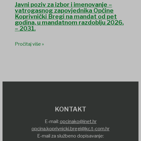
Javni poziv za izbor i imenovanje –
vatrogasnog zapovjednika Općine
Koprivnički Bregi na mandat od pet
godina, u mandatnom razdoblju 2026.
– 2031.
Pročitaj više »
KONTAKT
E-mail:
opcinako@inet.hr
opcina.koprivnicki.bregi@kc.t-com.hr
E-mail za službeno dopisavanje: