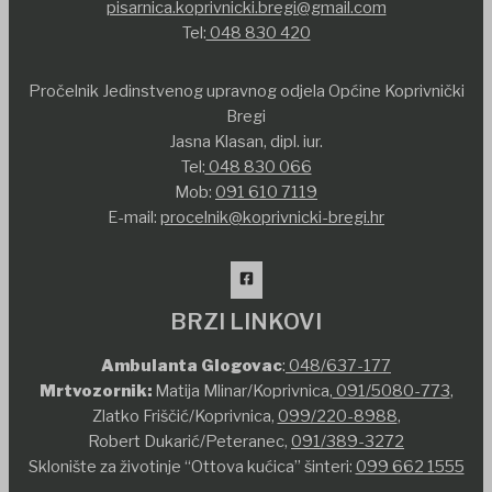
pisarnica.koprivnicki.bregi@gmail.com
Tel:
048 830 420
Pročelnik Jedinstvenog upravnog odjela Općine Koprivnički
Bregi
Jasna Klasan, dipl. iur.
Tel:
048 830 066
Mob:
091 610 7119
E-mail:
procelnik@koprivnicki-bregi.hr
BRZI LINKOVI
Ambulanta Glogovac
:
048/637-177
Mrtvozornik:
Matija Mlinar/Koprivnica,
091/5080-773
,
Zlatko Friščić/Koprivnica,
099/220-8988
,
Robert Dukarić/Peteranec,
091/389-3272
Sklonište za životinje “Ottova kućica” šinteri:
099 662 1555