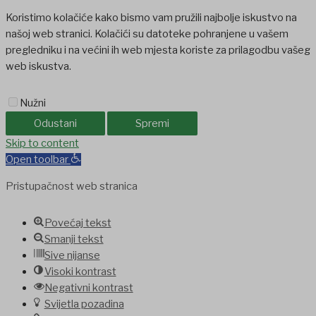
Koristimo kolačiće kako bismo vam pružili najbolje iskustvo na
našoj web stranici. Kolačići su datoteke pohranjene u vašem
pregledniku i na većini ih web mjesta koriste za prilagodbu vašeg
web iskustva.
Nužni
Odustani
Spremi
ashabet
Skip to content
jojobet
Casinolevant
Holiganbet
Holiganbet
Holiganbet
Jojo
Open toolbar
Pristupačnost web stranica
Povećaj tekst
Smanji tekst
Sive nijanse
Visoki kontrast
Negativni kontrast
Svijetla pozadina