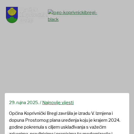
Skip
to
content
Općina Koprivnički Bregi
završila je izradu V. Izmjena i
dopuna Prostornog plana
uređenja
29. rujna 2025.
/
Najnovije vijesti
Općina Koprivnički Bregi završila je izradu V. Izmjena i
dopuna Prostornog plana uređenja koju je krajem 2024.
godine pokrenula s ciljem usklađivanja s važećim