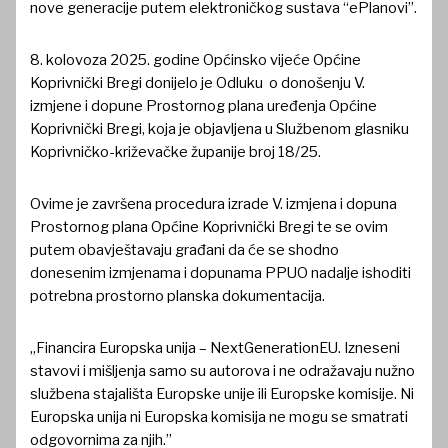
nove generacije putem elektroničkog sustava “ePlanovi”.
8. kolovoza 2025. godine Općinsko vijeće Općine
Koprivnički Bregi donijelo je Odluku o donošenju V.
izmjene i dopune Prostornog plana uređenja Općine
Koprivnički Bregi, koja je objavljena u Službenom glasniku
Koprivničko-križevačke županije broj 18/25.
Ovime je završena procedura izrade V. izmjena i dopuna
Prostornog plana Općine Koprivnički Bregi te se ovim
putem obavještavaju građani da će se shodno
donesenim izmjenama i dopunama PPUO nadalje ishoditi
potrebna prostorno planska dokumentacija.
„Financira Europska unija – NextGenerationEU. Izneseni
stavovi i mišljenja samo su autorova i ne odražavaju nužno
službena stajališta Europske unije ili Europske komisije. Ni
Europska unija ni Europska komisija ne mogu se smatrati
odgovornima za njih.”