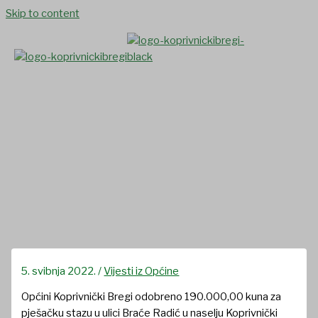
Skip to content
Općini Koprivnički Bregi
odobreno 190.000,00 kuna
za pješačku stazu u ulici Braće
Radić u naselju Koprivnički
Bregi (II. faza)
5. svibnja 2022.
/
Vijesti iz Općine
Općini Koprivnički Bregi odobreno 190.000,00 kuna za
pješačku stazu u ulici Braće Radić u naselju Koprivnički