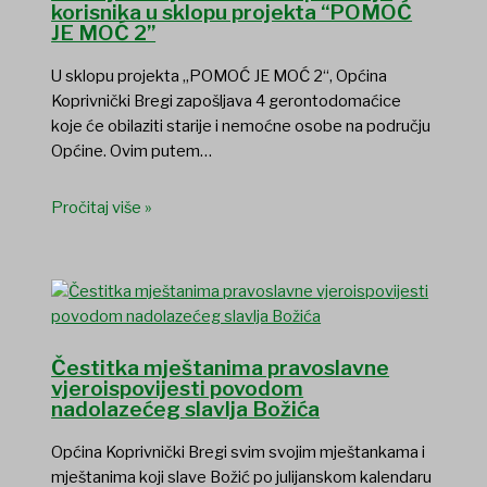
korisnika u sklopu projekta “POMOĆ
JE MOĆ 2”
U sklopu projekta „POMOĆ JE MOĆ 2“, Općina
Koprivnički Bregi zapošljava 4 gerontodomaćice
koje će obilaziti starije i nemoćne osobe na području
Općine. Ovim putem…
Pročitaj više »
Čestitka mještanima pravoslavne
vjeroispovijesti povodom
nadolazećeg slavlja Božića
Općina Koprivnički Bregi svim svojim mještankama i
mještanima koji slave Božić po julijanskom kalendaru