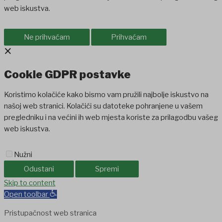
web iskustva.
Ne prihvaćam
Prihvaćam
×
Cookie GDPR postavke
Koristimo kolačiće kako bismo vam pružili najbolje iskustvo na
našoj web stranici. Kolačići su datoteke pohranjene u vašem
pregledniku i na većini ih web mjesta koriste za prilagodbu vašeg
web iskustva.
Nužni
Odustani
Spremi
shabet
Skip to content
jojobet
holiganbet
Casinolevant
Casinolevant
holiganbet
Holi
Open toolbar
Pristupačnost web stranica