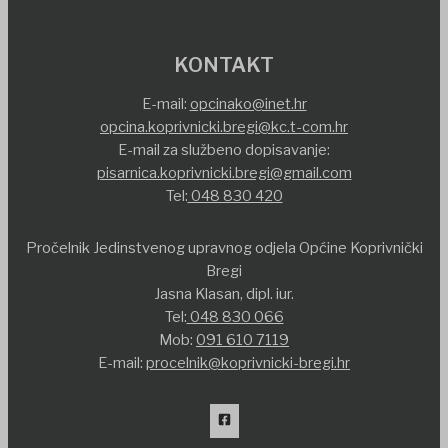
KONTAKT
E-mail:
opcinako@inet.hr
opcina.koprivnicki.bregi@kc.t-com.hr
E-mail za službeno dopisavanje:
pisarnica.koprivnicki.bregi@gmail.com
Tel:
048 830 420
Pročelnik Jedinstvenog upravnog odjela Općine Koprivnički
Bregi
Jasna Klasan, dipl. iur.
Tel:
048 830 066
Mob:
091 610 7119
E-mail:
procelnik@koprivnicki-bregi.hr