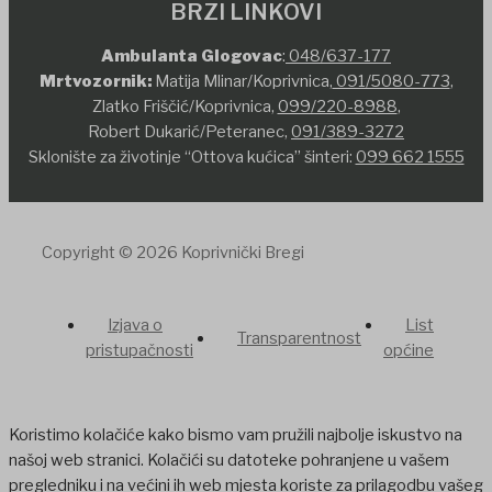
BRZI LINKOVI
Ambulanta Glogovac
:
048/637-177
Mrtvozornik:
Matija Mlinar/Koprivnica,
091/5080-773
,
Zlatko Friščić/Koprivnica,
099/220-8988
,
Robert Dukarić/Peteranec,
091/389-3272
Sklonište za životinje “Ottova kućica” šinteri:
099 662 1555
Copyright © 2026 Koprivnički Bregi
Izjava o
List
Transparentnost
pristupačnosti
općine
Koristimo kolačiće kako bismo vam pružili najbolje iskustvo na
našoj web stranici. Kolačići su datoteke pohranjene u vašem
pregledniku i na većini ih web mjesta koriste za prilagodbu vašeg