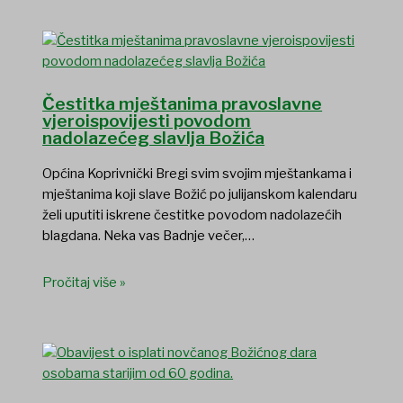
Čestitka mještanima pravoslavne
vjeroispovijesti povodom
nadolazećeg slavlja Božića
Općina Koprivnički Bregi svim svojim mještankama i
mještanima koji slave Božić po julijanskom kalendaru
želi uputiti iskrene čestitke povodom nadolazećih
blagdana. Neka vas Badnje večer,…
Pročitaj više »