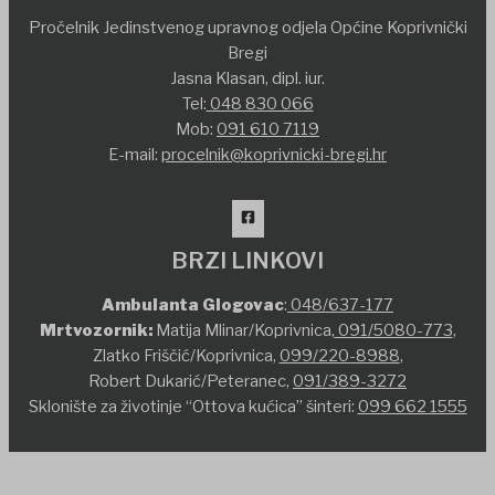
Pročelnik Jedinstvenog upravnog odjela Općine Koprivnički
Bregi
Jasna Klasan, dipl. iur.
Tel:
048 830 066
Mob:
091 610 7119
E-mail:
procelnik@koprivnicki-bregi.hr
BRZI LINKOVI
Ambulanta Glogovac
:
048/637-177
Mrtvozornik:
Matija Mlinar/Koprivnica,
091/5080-773
,
Zlatko Friščić/Koprivnica,
099/220-8988
,
Robert Dukarić/Peteranec,
091/389-3272
Sklonište za životinje “Ottova kućica” šinteri:
099 662 1555