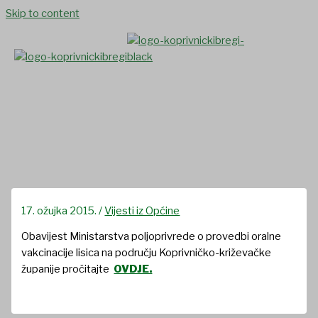
Skip to content
Oralna vakcinacija lisica
17. ožujka 2015.
/
Vijesti iz Općine
Obavijest Ministarstva poljoprivrede o provedbi oralne
vakcinacije lisica na području Koprivničko-križevačke
županije pročitajte
OVDJE.