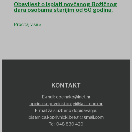
Obavijest o isplati novčanog Božićnog
dara osobama starijim od 60 godina.
Pročitaj više »
KONTAKT
E-mail:
opcinako@inet.hr
opcina.koprivnicki.bregi@kc.t-com.hr
E-mail za službeno dopisavanje:
pisarnica.koprivnicki.bregi@gmail.com
Tel:
048 830 420