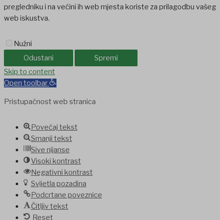
pregledniku i na većini ih web mjesta koriste za prilagodbu vašeg
web iskustva.
Nužni
Odustani
Spremi
om
Skip to content
favorisen
matbet
iptv satın al
betcio
Grandpashabet
Ankara escor
Open toolbar
Pristupačnost web stranica
Povećaj tekst
Smanji tekst
Sive nijanse
Visoki kontrast
Negativni kontrast
Svijetla pozadina
Podcrtane poveznice
Čitljiv tekst
Reset