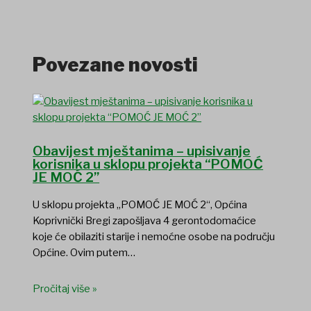
Povezane novosti
Obavijest mještanima – upisivanje
korisnika u sklopu projekta “POMOĆ
JE MOĆ 2”
U sklopu projekta „POMOĆ JE MOĆ 2“, Općina
Koprivnički Bregi zapošljava 4 gerontodomaćice
koje će obilaziti starije i nemoćne osobe na području
Općine. Ovim putem…
Pročitaj više »