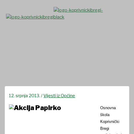
Skip
to
content
OŠ Koprivnički Bregi dobitnik
nagrade akcije “ZELENI
KORAK”
12. srpnja 2013.
/
Vijesti iz Općine
Osnovna
škola
Koprivnički
Bregi