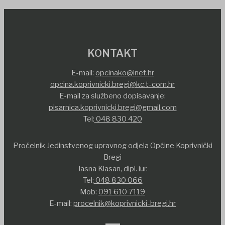
KONTAKT
E-mail:
opcinako@inet.hr
opcina.koprivnicki.bregi@kc.t-com.hr
E-mail za službeno dopisavanje:
pisarnica.koprivnicki.bregi@gmail.com
Tel:
048 830 420
Pročelnik Jedinstvenog upravnog odjela Općine Koprivnički
Bregi
Jasna Klasan, dipl. iur.
Tel:
048 830 066
Mob:
091 610 7119
E-mail:
procelnik@koprivnicki-bregi.hr