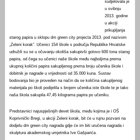
sudjelovala je
u svibnju
2013. godine
u akciji
prikupljanja
starog papira u sklopu dm green city projecta 2013. pod nazivom
„Zeleni korak”.
Učenici 154 škole s područja Republike Hrvatske
udružili su se u očuvanju okoliša sakupivši gotovo 600 tona starog
papira, od čega su učenici naše škole među najboljima prema
ukupnoj količini papira sakupljenog prema broju učenika škole i
dobitnik je nagrade u vrijednosti od 35.000 kuna.
Sustav
bodovanja bio je proveden na način da se količina sakupljenog
materijala po školi podijelila s brojem učenika iste škole te je tako
naša škola sakupila 47,45 kilograma papira po učeniku.
Predstavnici najuspješnijih devet škola, među kojima je i OŠ
Koprivnički Bregi, u akciji Zeleni korak, bit će u rujnu pozvani na
dodjelu dm green city nagrada gdje će im biti uručena nagrada i
skulptura akademskog umjetnika Ive Gašparića.