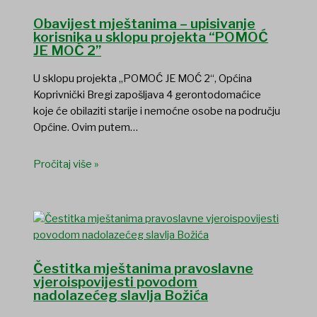
Obavijest mještanima – upisivanje
korisnika u sklopu projekta “POMOĆ
JE MOĆ 2”
U sklopu projekta „POMOĆ JE MOĆ 2“, Općina
Koprivnički Bregi zapošljava 4 gerontodomaćice
koje će obilaziti starije i nemoćne osobe na području
Općine. Ovim putem…
Pročitaj više »
Čestitka mještanima pravoslavne
vjeroispovijesti povodom
nadolazećeg slavlja Božića