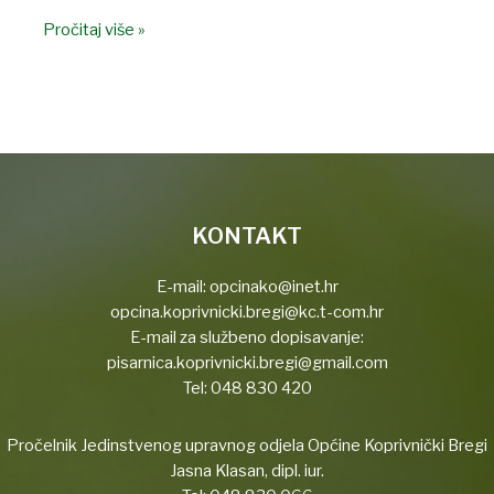
Pročitaj više »
KONTAKT
E-mail:
opcinako@inet.hr
opcina.koprivnicki.bregi@kc.t-com.hr
E-mail za službeno dopisavanje:
pisarnica.koprivnicki.bregi@gmail.com
Tel:
048 830 420
Pročelnik Jedinstvenog upravnog odjela Općine Koprivnički Bregi
Jasna Klasan, dipl. iur.