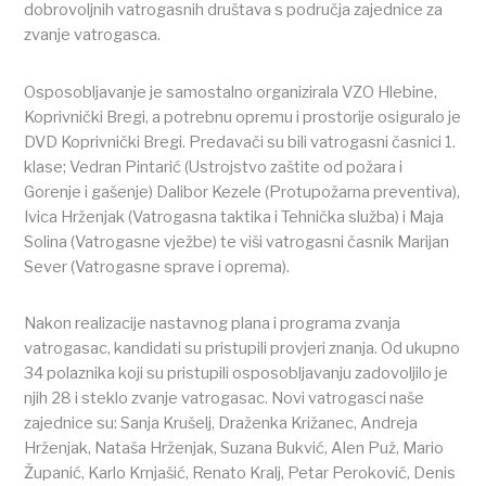
dobrovoljnih vatrogasnih društava s područja zajednice za
zvanje vatrogasca.
Osposobljavanje je samostalno organizirala VZO Hlebine,
Koprivnički Bregi, a potrebnu opremu i prostorije osiguralo je
DVD Koprivnički Bregi. Predavači su bili vatrogasni časnici 1.
klase; Vedran Pintarić (Ustrojstvo zaštite od požara i
Gorenje i gašenje) Dalibor Kezele (Protupožarna preventiva),
Ivica Hrženjak (Vatrogasna taktika i Tehnička služba) i Maja
Solina (Vatrogasne vježbe) te viši vatrogasni časnik Marijan
Sever (Vatrogasne sprave i oprema).
Nakon realizacije nastavnog plana i programa zvanja
vatrogasac, kandidati su pristupili provjeri znanja. Od ukupno
34 polaznika koji su pristupili osposobljavanju zadovoljilo je
njih 28 i steklo zvanje vatrogasac. Novi vatrogasci naše
zajednice su: Sanja Krušelj, Draženka Križanec, Andreja
Hrženjak, Nataša Hrženjak, Suzana Bukvić, Alen Puž, Mario
Županić, Karlo Krnjašić, Renato Kralj, Petar Peroković, Denis