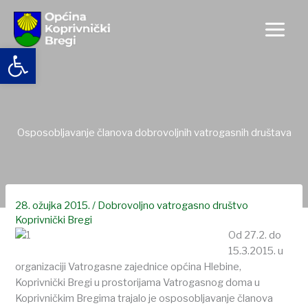
Skip
to
content
Open toolbar
Osposobljavanje članova dobrovoljnih vatrogasnih društava
28. ožujka 2015.
/
Dobrovoljno vatrogasno društvo
Koprivnički Bregi
Od 27.2. do
15.3.2015. u
organizaciji Vatrogasne zajednice općina Hlebine,
Koprivnički Bregi u prostorijama Vatrogasnog doma u
Koprivničkim Bregima trajalo je osposobljavanje članova