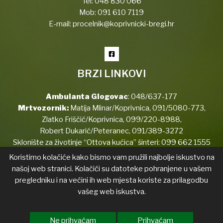
Tel:
048 830 066
Mob:
091 610 7119
E-mail:
procelnik@koprivnicki-bregi.hr
BRZI LINKOVI
Ambulanta Glogovac
:
048/637-177
Mrtvozornik:
Matija Mlinar/Koprivnica,
091/5080-773
,
Zlatko Friščić/Koprivnica,
099/220-8988
,
Robert Dukarić/Peteranec,
091/389-3272
Sklonište za životinje “Ottova kućica” šinteri:
099 662 1555
Koristimo kolačiće kako bismo vam pružili najbolje iskustvo na
našoj web stranici. Kolačići su datoteke pohranjene u vašem
pregledniku i na većini ih web mjesta koriste za prilagodbu
Copyright © 2026 Koprivnički Bregi
vašeg web iskustva.
Izjava o pristupačnosti
Transparentnost
List općine
Ne prihvaćam
Prihvaćam