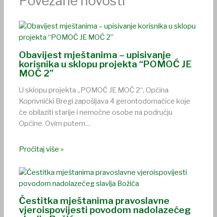
Povezane novosti
Obavijest mještanima – upisivanje
korisnika u sklopu projekta “POMOĆ JE
MOĆ 2”
U sklopu projekta „POMOĆ JE MOĆ 2“, Općina
Koprivnički Bregi zapošljava 4 gerontodomaćice koje
će obilaziti starije i nemoćne osobe na području
Općine. Ovim putem…
Pročitaj više »
Čestitka mještanima pravoslavne
vjeroispovijesti povodom nadolazećeg