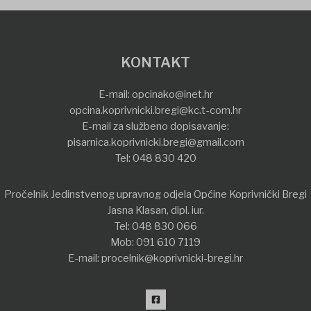
KONTAKT
E-mail:
opcinako@inet.hr
opcina.koprivnicki.bregi@kc.t-com.hr
E-mail za službeno dopisavanje:
pisarnica.koprivnicki.bregi@gmail.com
Tel:
048 830 420
Pročelnik Jedinstvenog upravnog odjela Općine Koprivnički Bregi
Jasna Klasan, dipl. iur.
Tel:
048 830 066
Mob:
091 610 7119
E-mail:
procelnik@koprivnicki-bregi.hr