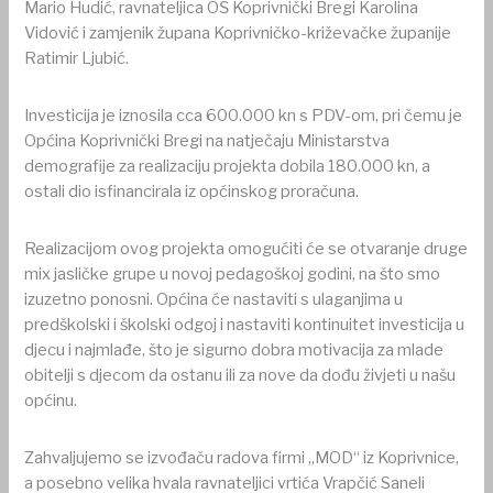
Mario Hudić, ravnateljica OŠ Koprivnički Bregi Karolina
Vidović i zamjenik župana Koprivničko-križevačke županije
Ratimir Ljubić.
Investicija je iznosila cca 600.000 kn s PDV-om, pri čemu je
Općina Koprivnički Bregi na natječaju Ministarstva
demografije za realizaciju projekta dobila 180.000 kn, a
ostali dio isfinancirala iz općinskog proračuna.
Realizacijom ovog projekta omogućiti će se otvaranje druge
mix jasličke grupe u novoj pedagoškoj godini, na što smo
izuzetno ponosni. Općina će nastaviti s ulaganjima u
predškolski i školski odgoj i nastaviti kontinuitet investicija u
djecu i najmlađe, što je sigurno dobra motivacija za mlade
obitelji s djecom da ostanu ili za nove da dođu živjeti u našu
općinu.
Zahvaljujemo se izvođaču radova firmi „MOD“ iz Koprivnice,
a posebno velika hvala ravnateljici vrtića Vrapčić Saneli