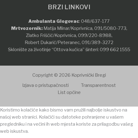
BRZI LINKOVI
Ambulanta Glogovac
:
048/637-177
Mrtvozornik:
Matija Mlinar/Koprivnica,
091/5080-773
,
Zlatko Friščić/Koprivnica,
099/220-8988
,
Robert Dukarić/Peteranec,
091/389-3272
Sklonište za životinje “Ottova kućica” šinteri:
099 662 1555
Copyright © 2026 Koprivnički Bregi
Izjava o pristupačnosti
Transparentnost
List općine
Koristimo kolačiće kako bismo vam pružili najbolje iskustvo na
našoj web stranici. Kolačići su datoteke pohranjene u vašem
pregledniku i na većini ih web mjesta koriste za prilagodbu vašeg
web iskustva.