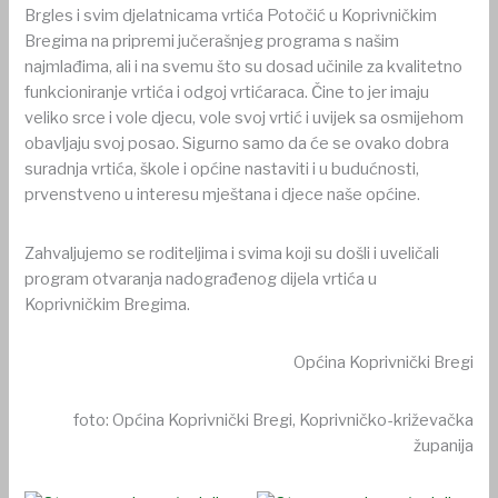
Brgles i svim djelatnicama vrtića Potočić u Koprivničkim
Bregima na pripremi jučerašnjeg programa s našim
najmlađima, ali i na svemu što su dosad učinile za kvalitetno
funkcioniranje vrtića i odgoj vrtićaraca. Čine to jer imaju
veliko srce i vole djecu, vole svoj vrtić i uvijek sa osmijehom
obavljaju svoj posao. Sigurno samo da će se ovako dobra
suradnja vrtića, škole i općine nastaviti i u budućnosti,
prvenstveno u interesu mještana i djece naše općine.
Zahvaljujemo se roditeljima i svima koji su došli i uveličali
program otvaranja nadograđenog dijela vrtića u
Koprivničkim Bregima.
Općina Koprivnički Bregi
foto: Općina Koprivnički Bregi, Koprivničko-križevačka
županija