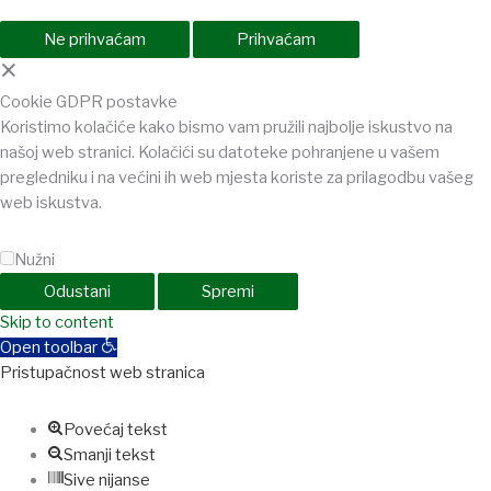
Ne prihvaćam
Prihvaćam
×
Cookie GDPR postavke
Koristimo kolačiće kako bismo vam pružili najbolje iskustvo na
našoj web stranici. Kolačići su datoteke pohranjene u vašem
pregledniku i na većini ih web mjesta koriste za prilagodbu vašeg
web iskustva.
Nužni
Odustani
Spremi
shabet
Skip to content
jojobet
Holiganbet
Holiganbet
Holiganbet
Jojobet
jojobet
nakit
Open toolbar
Pristupačnost web stranica
Povećaj tekst
Smanji tekst
Sive nijanse