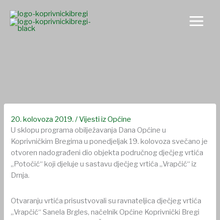
Skip
to
content
Otvoren nadograđeni dio vrtića „Potočić“ u Koprivničkim
Bregima
20. kolovoza 2019.
/
Vijesti iz Općine
U sklopu programa obilježavanja Dana Općine u
Koprivničkim Bregima u ponedjeljak 19. kolovoza svečano je
otvoren nadograđeni dio objekta područnog dječjeg vrtića
„Potočić“ koji djeluje u sastavu dječjeg vrtića „Vrapčić“ iz
Drnja.
Otvaranju vrtića prisustvovali su ravnateljica dječjeg vrtića
„Vrapčić“ Sanela Brgles, načelnik Općine Koprivnički Bregi