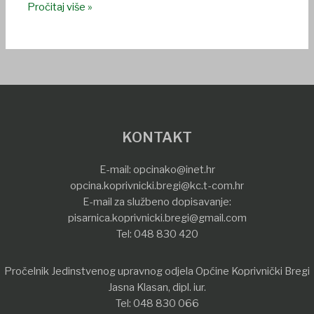
Pročitaj više »
KONTAKT
E-mail:
opcinako@inet.hr
opcina.koprivnicki.bregi@kc.t-com.hr
E-mail za službeno dopisavanje:
pisarnica.koprivnicki.bregi@gmail.com
Tel:
048 830 420
Pročelnik Jedinstvenog upravnog odjela Općine Koprivnički Bregi
Jasna Klasan, dipl. iur.
Tel:
048 830 066