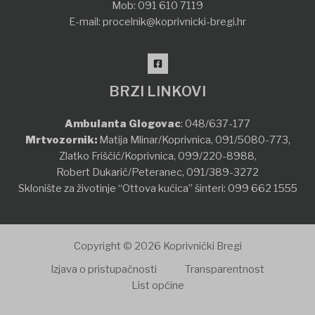
Mob:
091 610 7119
E-mail:
procelnik@koprivnicki-bregi.hr
BRZI LINKOVI
Ambulanta Glogovac
:
048/637-177
Mrtvozornik:
Matija Mlinar/Koprivnica,
091/5080-773
,
Zlatko Friščić/Koprivnica,
099/220-8988
,
Robert Dukarić/Peteranec,
091/389-3272
Sklonište za životinje “Ottova kućica” šinteri:
099 662 1555
Copyright © 2026 Koprivnički Bregi
Izjava o pristupačnosti
Transparentnost
List općine