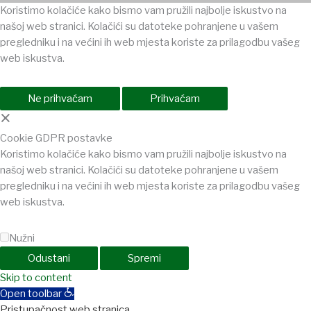
Koristimo kolačiće kako bismo vam pružili najbolje iskustvo na
našoj web stranici. Kolačići su datoteke pohranjene u vašem
pregledniku i na većini ih web mjesta koriste za prilagodbu vašeg
web iskustva.
Ne prihvaćam
Prihvaćam
×
Cookie GDPR postavke
Koristimo kolačiće kako bismo vam pružili najbolje iskustvo na
našoj web stranici. Kolačići su datoteke pohranjene u vašem
pregledniku i na većini ih web mjesta koriste za prilagodbu vašeg
web iskustva.
Nužni
Odustani
Spremi
habet
Skip to content
jojobet
holiganbet
Casinolevant
Jojobet
holiganbet
Holiganbet
Open toolbar
Pristupačnost web stranica