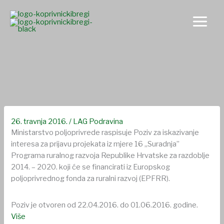
Skip
to
content
Otvoren Poziv za iskazivanje interesa za prijavu projekata iz
mjere 16 „Suradnja“
26. travnja 2016.
/
LAG Podravina
Ministarstvo poljoprivrede raspisuje Poziv za iskazivanje
interesa za prijavu projekata iz mjere 16 „Suradnja”
Programa ruralnog razvoja Republike Hrvatske za razdoblje
2014. – 2020. koji će se financirati iz Europskog
poljoprivrednog fonda za ruralni razvoj (EPFRR).
Poziv je otvoren od 22.04.2016. do 01.06.2016. godine.
Više