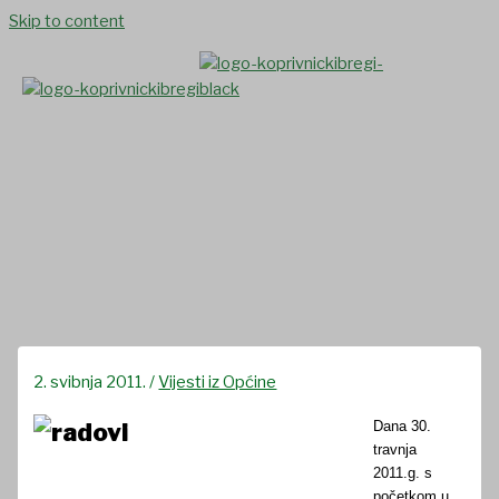
Skip to content
Otvorenje početka radova na
kanalizacijskoj mreži u
Glogovcu
2. svibnja 2011.
/
Vijesti iz Općine
Dana 30.
travnja
2011.g. s
početkom u