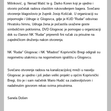
Milinković, g. Nenad Matić te g. Darko Koren koji je ujedno i
otvorio početak radova vlastitim rukovođenjem bagera. Svečano
otvorenje blagoslovio je župnik Josip Košćak. U organizaciji su
pripomogle i Udruge iz Glogovca, gdje je KUD “Rudar” odsvirao
Hrvatsku himnu, Udruga žena je počastila uvažene goste
simboličnim poklonima, DVD Glogovac je pomogao u organizaciji
dok su članovi NK “Rudar” pripremili fini ručak za prisutne na
zajedničkom druženju nakon otvorenja.
NK “Rudar” Glogovac i NK “Mladost” Koprivnički Bregi odigrali su
nogometnu utakmicu na nogometnom igralištu u Glogovcu.
Svečano otvorenje radova na kanalizacijskoj mreži u naselju
Glogovac je ujedno i još jedan veliki projekt u općini Koprivnički
Bregi, što je i sam načelnik Mario Hudić sa zadovoljstvom i
nadahnutim govorom rekao svima prisutnima.
Sanela Došen