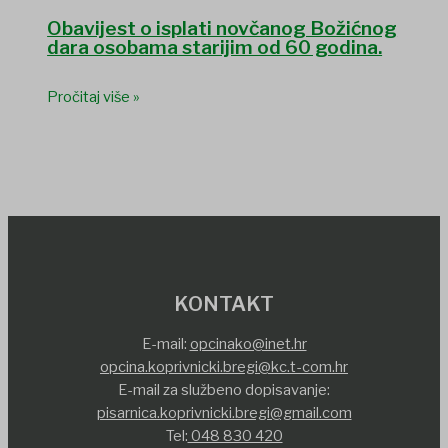
Obavijest o isplati novčanog Božićnog
dara osobama starijim od 60 godina.
Pročitaj više »
KONTAKT
E-mail:
opcinako@inet.hr
opcina.koprivnicki.bregi@kc.t-com.hr
E-mail za službeno dopisavanje:
pisarnica.koprivnicki.bregi@gmail.com
Tel:
048 830 420