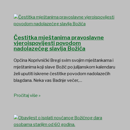
Čestitka mještanima pravoslavne
vjeroispovijesti povodom
nadolazećeg slavlja Božića
Općina Koprivnički Bregi svim svojim mještankama i
mještanima koji slave Božić po julijanskom kalendaru
želi uputiti iskrene čestitke povodom nadolazećih
blagdana. Neka vas Badnje večer,…
Pročitaj više »