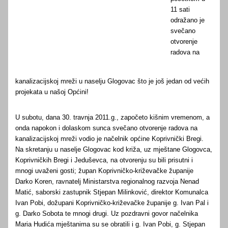
11 sati
odražano je
svečano
otvorenje
radova na
kanalizacijskoj mreži u naselju Glogovac što je još jedan od većih
projekata u našoj Općini!
U subotu, dana 30. travnja 2011.g., započeto kišnim vremenom, a
onda napokon i dolaskom sunca svečano otvorenje radova na
kanalizacijskoj mreži vodio je načelnik općine Koprivnički Bregi.
Na skretanju u naselje Glogovac kod križa, uz mještane Glogovca,
Koprivničkih Bregi i Jeduševca, na otvorenju su bili prisutni i
mnogi uvaženi gosti; župan Koprivničko-križevačke županije
Darko Koren, ravnatelj Ministarstva regionalnog razvoja Nenad
Matić, saborski zastupnik Stjepan Milinković, direktor Komunalca
Ivan Pobi, dožupani Koprivničko-križevačke županije g. Ivan Pal i
g. Darko Sobota te mnogi drugi. Uz pozdravni govor načelnika
Maria Hudića mještanima su se obratili i g. Ivan Pobi, g. Stjepan