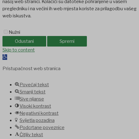
našoj web stranici. Kolačići su datoteke pohranjene u vašem
pregledniku i na većini ih web mjesta koriste za prilagodbu vašeg
web iskustva.
Nužni
Odustani
Spremi
abet
Skip to content
jojobet
holiganbet
holiganbet
Holiganbet
Jojobet
jojobet
grandp
Open
toolbar
Pristupačnost web stranica
Povećaj tekst
Smanji tekst
Sive nijanse
Visoki kontrast
Negativni kontrast
Svijetla pozadina
Podcrtane poveznice
Čitljiv tekst