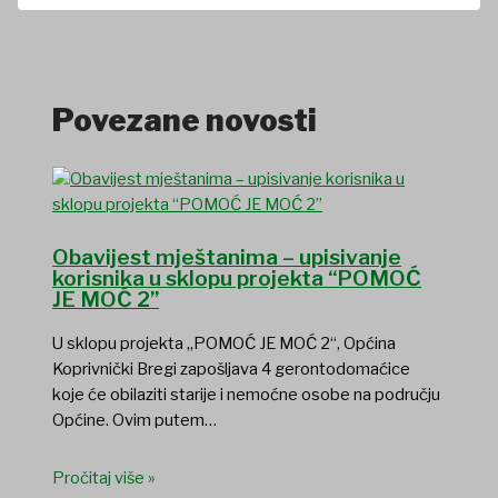
Povezane novosti
Obavijest mještanima – upisivanje
korisnika u sklopu projekta “POMOĆ
JE MOĆ 2”
U sklopu projekta „POMOĆ JE MOĆ 2“, Općina
Koprivnički Bregi zapošljava 4 gerontodomaćice
koje će obilaziti starije i nemoćne osobe na području
Općine. Ovim putem…
Pročitaj više »