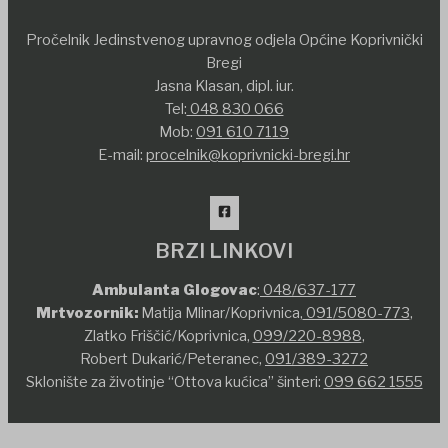
Pročelnik Jedinstvenog upravnog odjela Općine Koprivnički
Bregi
Jasna Klasan, dipl. iur.
Tel:
048 830 066
Mob:
091 610 7119
E-mail:
procelnik@koprivnicki-bregi.hr
BRZI LINKOVI
Ambulanta Glogovac
:
048/637-177
Mrtvozornik:
Matija Mlinar/Koprivnica,
091/5080-773
,
Zlatko Friščić/Koprivnica,
099/220-8988
,
Robert Dukarić/Peteranec,
091/389-3272
Sklonište za životinje “Ottova kućica” šinteri:
099 662 1555