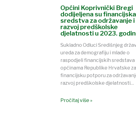
Općini Koprivnički Bregi
dodijeljena su financijska
sredstva za održavanje i
razvoj predškolske
djelatnosti u 2023. godini
Sukladno Odluci Središnjeg drža
ureda za demografiju i mlade o
raspodjeli financijskih sredstava
općinama Republike Hrvatske z
financijsku potporu za održavanje
razvoj predškolske djelatnosti…
Pročitaj više »