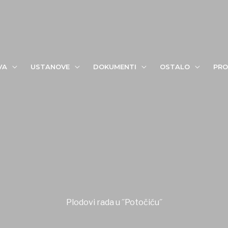
VA
USTANOVE
DOKUMENTI
OSTALO
PRO
Plodovi rada u ˝Potočiću˝