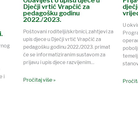
Obavijest o upisu djece u
Prij
Dječji vrtić Vrapčić za
dječ
pedagošku godinu
vrij
2022./2023.
U okvi
Poštovani roditelji/skrbnici, zahtjevi za
.
Progra
upis djece u Dječji vrtić Vrapčić za
operac
vnog
pedagošku godinu 2022./2023. primat
pobolj
će se informatiziranim sustavom za
temelj
prijavu i upis djece razvijenim…
stanov
a
 i
Pročitaj više »
Pročita