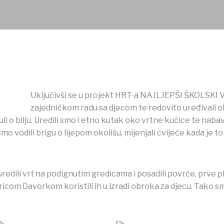
Uključivši se u projekt HRT-a NAJLJEPŠI ŠKOLSKI 
zajedničkom radu sa djecom te redovito uređivali oko
 o bilju. Uredili smo i etno kutak oko vrtne kućice te nabavi
vodili brigu o lijepom okolišu, mijenjali cvijeće kada je to 
uredili vrt na podignutim gredicama i posadili povrće, prve 
ricom Davorkom koristili ih u izradi obroka za djecu. Tako smo