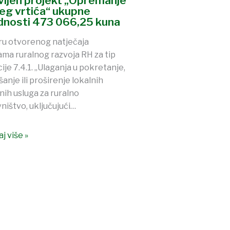
avljen projekt „Opremanje
jeg vrtića“ ukupne
ednosti 473 066,25 kuna
ru otvorenog natječaja
ma ruralnog razvoja RH za tip
ije 7.4.1. „Ulaganja u pokretanje,
šanje ili proširenje lokalnih
nih usluga za ruralno
ništvo, uključujući…
j više »