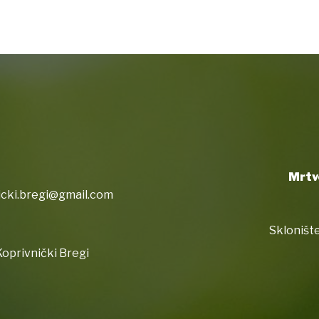
Mrtv
icki.bregi@gmail.com
Sklonište
oprivnički Bregi