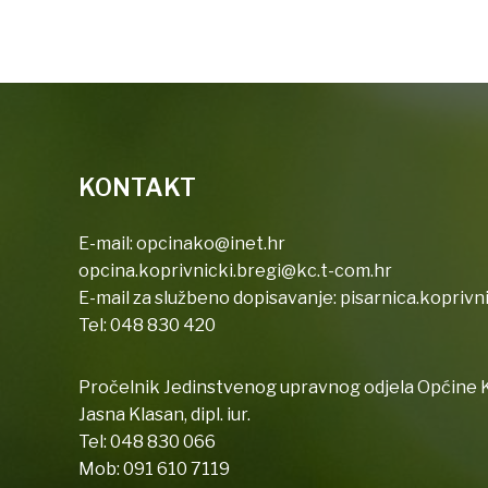
KONTAKT
E-mail:
opcinako@inet.hr
opcina.koprivnicki.bregi@kc.t-com.hr
E-mail za službeno dopisavanje:
pisarnica.koprivn
Tel:
048 830 420
Pročelnik Jedinstvenog upravnog odjela Općine K
Jasna Klasan, dipl. iur.
Tel:
048 830 066
Mob:
091 610 7119