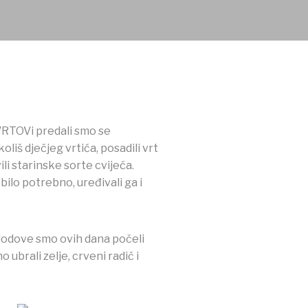
VRTOVi predali smo se
liš dječjeg vrtića, posadili vrt
li starinske sorte cvijeća.
bilo potrebno, uređivali ga i
plodove smo ovih dana počeli
 ubrali zelje, crveni radič i