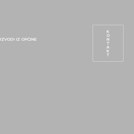
K
O
N
IZVODI IZ OPĆINE
T
A
K
T