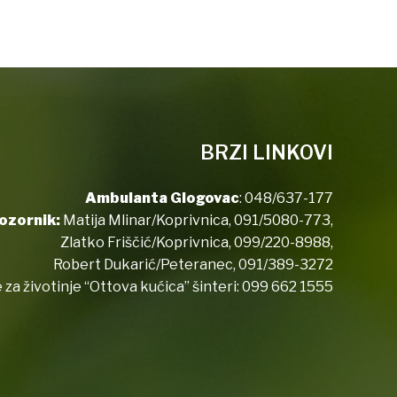
BRZI LINKOVI
Ambulanta Glogovac
:
048/637-177
ozornik:
Matija Mlinar/Koprivnica,
091/5080-773
,
Zlatko Friščić/Koprivnica,
099/220-8988
,
Robert Dukarić/Peteranec,
091/389-3272
 za životinje “Ottova kućica” šinteri:
099 662 1555