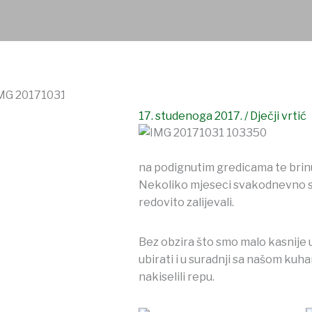
17. studenoga 2017.
/
Dječji vrtić
na podignutim gredicama te brinuli
Nekoliko mjeseci svakodnevno smo 
redovito zalijevali.
Bez obzira što smo malo kasnije 
ubirati i u suradnji sa našom kuha
nakiselili repu.