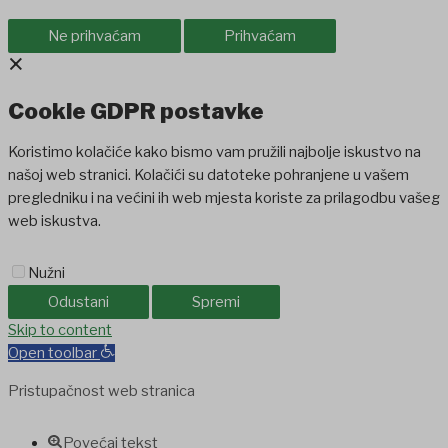
Ne prihvaćam
Prihvaćam
×
Cookie GDPR postavke
Koristimo kolačiće kako bismo vam pružili najbolje iskustvo na
našoj web stranici. Kolačići su datoteke pohranjene u vašem
pregledniku i na većini ih web mjesta koriste za prilagodbu vašeg
web iskustva.
Nužni
Odustani
Spremi
t
holiganbet
Skip to content
Holiganbet
Holiganbet
jojobet
grandpashabet
betpark
ca
Open toolbar
Pristupačnost web stranica
Povećaj tekst