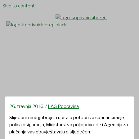
Skip to content
Podnošenje zahtjeva za
potporu osiguranju u 2016.
godini
26. travnja 2016.
/
LAG Podravina
Slijedom mnogobrojnih upita o potpori za sufinanciranje
polica osiguranja, Ministarstvo poljoprivrede i Agencija za
plaćanja vas obavještavaju o sljedećem.