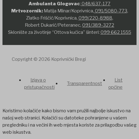
Ambulanta Glogovac
:
048/637-177
Mrtvozornik:
Matija Mlinar/Koprivnica,
091/5080-773
,
Zlatko Friščić/Koprivnica,
099/220-8988
,
Robert Dukarić/Peteranec,
091/389-3272
Sklonište za životinje “Ottova kućica” šinteri:
099 662 1555
Copyright © 2026 Koprivnički Bregi
Izjava o
List
Transparentnost
pristupačnosti
općine
Koristimo kolačiće kako bismo vam pružili najbolje iskustvo na
našoj web stranici. Kolačići su datoteke pohranjene u vašem
pregledniku i na većini ih web mjesta koriste za prilagodbu vašeg
web iskustva.