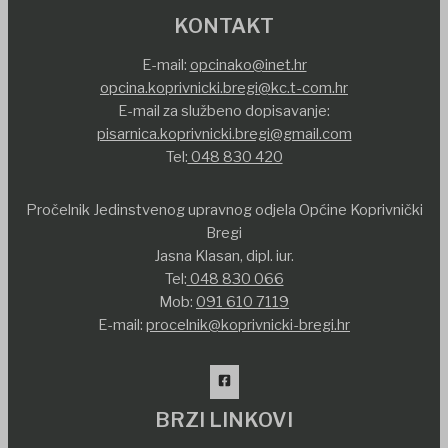
KONTAKT
E-mail:
opcinako@inet.hr
opcina.koprivnicki.bregi@kc.t-com.hr
E-mail za službeno dopisavanje:
pisarnica.koprivnicki.bregi@gmail.com
Tel:
048 830 420
Pročelnik Jedinstvenog upravnog odjela Općine Koprivnički
Bregi
Jasna Klasan, dipl. iur.
Tel:
048 830 066
Mob:
091 610 7119
E-mail:
procelnik@koprivnicki-bregi.hr
BRZI LINKOVI