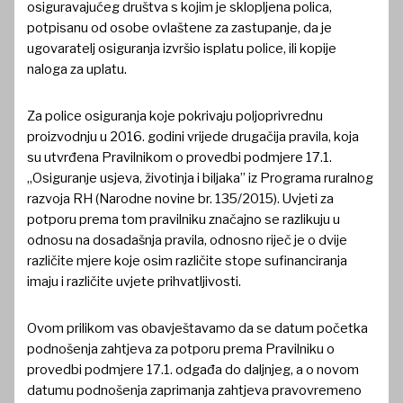
osiguravajućeg društva s kojim je sklopljena polica,
potpisanu od osobe ovlaštene za zastupanje, da je
ugovaratelj osiguranja izvršio isplatu police, ili kopije
naloga za uplatu.
Za police osiguranja koje pokrivaju poljoprivrednu
proizvodnju u 2016. godini vrijede drugačija pravila, koja
su utvrđena Pravilnikom o provedbi podmjere 17.1.
„Osiguranje usjeva, životinja i biljaka” iz Programa ruralnog
razvoja RH (Narodne novine br. 135/2015). Uvjeti za
potporu prema tom pravilniku značajno se razlikuju u
odnosu na dosadašnja pravila, odnosno riječ je o dvije
različite mjere koje osim različite stope sufinanciranja
imaju i različite uvjete prihvatljivosti.
Ovom prilikom vas obavještavamo da se datum početka
podnošenja zahtjeva za potporu prema Pravilniku o
provedbi podmjere 17.1. odgađa do daljnjeg, a o novom
datumu podnošenja zaprimanja zahtjeva pravovremeno