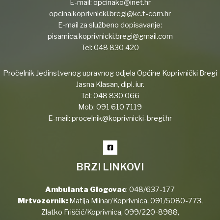
E-mail:
opcinako@inet.hr
opcina.koprivnicki.bregi@kc.t-com.hr
E-mail za službeno dopisavanje:
pisarnica.koprivnicki.bregi@gmail.com
Tel:
048 830 420
Pročelnik Jedinstvenog upravnog odjela Općine Koprivnički Bregi
Jasna Klasan, dipl. iur.
Tel:
048 830 066
Mob:
091 610 7119
E-mail:
procelnik@koprivnicki-bregi.hr
BRZI LINKOVI
Ambulanta Glogovac
:
048/637-177
Mrtvozornik:
Matija Mlinar/Koprivnica,
091/5080-773
,
Zlatko Friščić/Koprivnica,
099/220-8988
,