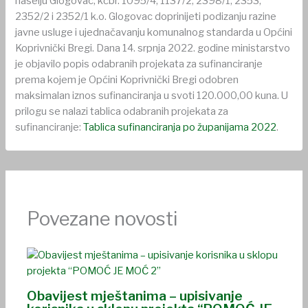
naselju Glogovac, kčbr. 1095/4, 1137/2, 2398/1, 2353,
2352/2 i 2352/1 k.o. Glogovac doprinijeti podizanju razine
javne usluge i ujednačavanju komunalnog standarda u Općini
Koprivnički Bregi. Dana 14. srpnja 2022. godine ministarstvo
je objavilo popis odabranih projekata za sufinanciranje
prema kojem je Općini Koprivnički Bregi odobren
maksimalan iznos sufinanciranja u svoti 120.000,00 kuna. U
prilogu se nalazi tablica odabranih projekata za
sufinanciranje:
Tablica sufinanciranja po županijama 2022
.
Povezane novosti
Obavijest mještanima – upisivanje