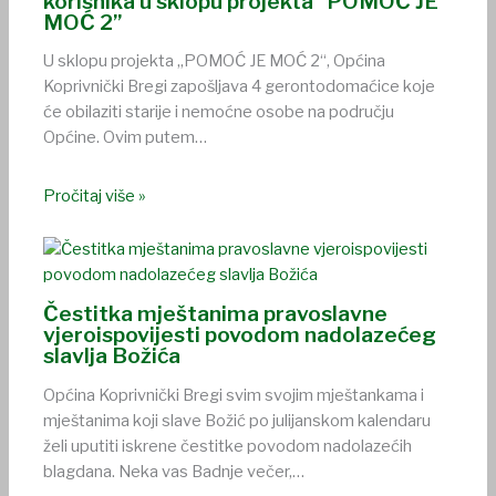
korisnika u sklopu projekta “POMOĆ JE
MOĆ 2”
U sklopu projekta „POMOĆ JE MOĆ 2“, Općina
Koprivnički Bregi zapošljava 4 gerontodomaćice koje
će obilaziti starije i nemoćne osobe na području
Općine. Ovim putem…
Pročitaj više »
Čestitka mještanima pravoslavne
vjeroispovijesti povodom nadolazećeg
slavlja Božića
Općina Koprivnički Bregi svim svojim mještankama i
mještanima koji slave Božić po julijanskom kalendaru
želi uputiti iskrene čestitke povodom nadolazećih
blagdana. Neka vas Badnje večer,…