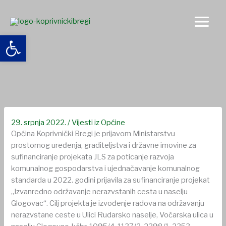
Skip
to
content
Open toolbar
Obavijest o projektu “Izvanredno održavanje nerazvrstanih
cesta u naselju Glogovac”
29. srpnja 2022.
/
Vijesti iz Općine
Općina Koprivnički Bregi je prijavom Ministarstvu
prostornog uređenja, graditeljstva i državne imovine za
sufinanciranje projekata JLS za poticanje razvoja
komunalnog gospodarstva i ujednačavanje komunalnog
standarda u 2022. godini prijavila za sufinanciranje projekat
„Izvanredno održavanje nerazvstanih cesta u naselju
Glogovac“. Cilj projekta je izvođenje radova na održavanju
nerazvstane ceste u Ulici Rudarsko naselje, Voćarska ulica u