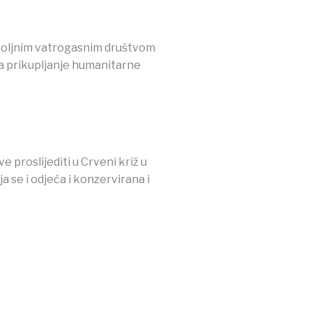
voljnim vatrogasnim društvom
a prikupljanje humanitarne
 proslijediti u Crveni križ u
 se i odjeća i konzervirana i