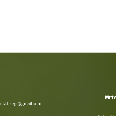
Mrtv
icki.bregi@gmail.com