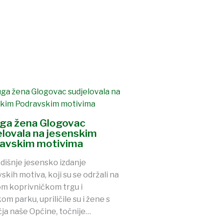
ga žena Glogovac
elovala na jesenskim
avskim motivima
išnje jesensko izdanje
skih motiva, koji su se održali na
m koprivničkom trgu i
om parku, upriličile su i žene s
ja naše Općine, točnije…