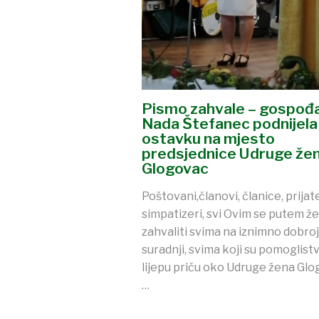
Pismo zahvale – gospođ
Nada Štefanec podnijela 
ostavku na mjesto
predsjednice Udruge že
Glogovac
Poštovani,članovi, članice, prijatel
simpatizeri, svi Ovim se putem že
zahvaliti svima na iznimno dobroj
suradnji, svima koji su pomoglistv
lijepu priču oko Udruge žena Glo
…