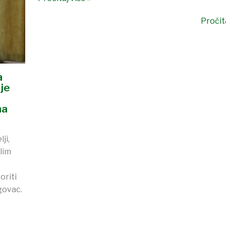
Pročita
a
je
na
ji,
lim
oriti
govac.