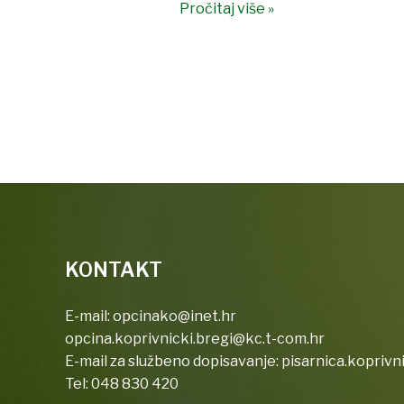
Pročitaj više »
KONTAKT
E-mail:
opcinako@inet.hr
opcina.koprivnicki.bregi@kc.t-com.hr
E-mail za službeno dopisavanje:
pisarnica.koprivn
Tel:
048 830 420