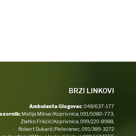
BRZI LINKOVI
Ambulanta Glogovac
:
048/637-177
ozornik:
Matija Mlinar/Koprivnica,
091/5080-773
,
Zlatko Friščić/Koprivnica,
099/220-8988
,
Robert Dukarić/Peteranec,
091/389-3272