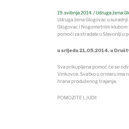
19. svibnja 2014.
/
Udruga žena G
Udruga žena Glogovac u suradnj
Glogovac i Nogometnim klubom Ru
pomoći za stradale u Slavoniji u
u srijedu 21.05.2014. u Druš
Sva prikupljena pomoć će se odvoz
Vinkovce. Svatko u ormaru ima nek
hrana produženog trajanja.
POMOZITE LJUDI!