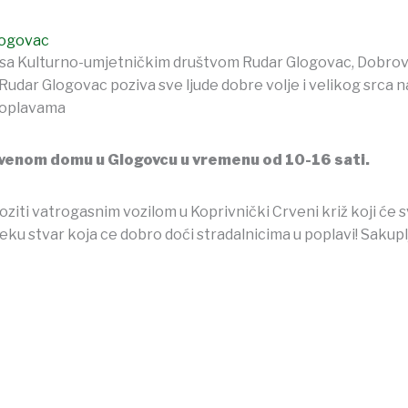
logovac
i sa Kulturno-umjetničkim društvom Rudar Glogovac, Dobro
dar Glogovac poziva sve ljude dobre volje i velikog srca n
 poplavama
tvenom domu u Glogovcu u vremenu od 10-16 sati.
iti vatrogasnim vozilom u Koprivnički Crveni križ koji će sve
u stvar koja ce dobro doći stradalnicima u poplavi! Sakuplja