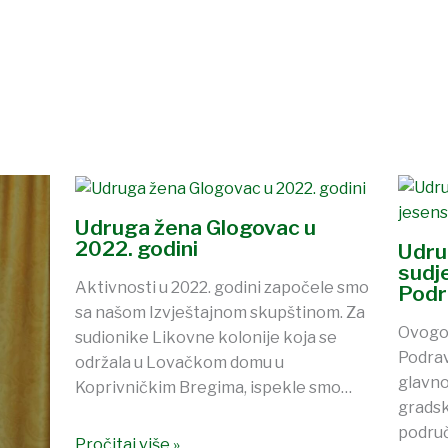
Udruga žena Glogovac u
2022. godini
Udru
sudj
Aktivnosti u 2022. godini započele smo
Podr
sa našom Izvještajnom skupštinom. Za
Ovogod
sudionike Likovne kolonije koja se
Podrav
održala u Lovačkom domu u
glavno
Koprivničkim Bregima, ispekle smo…
gradsk
područ
Pročitaj više »