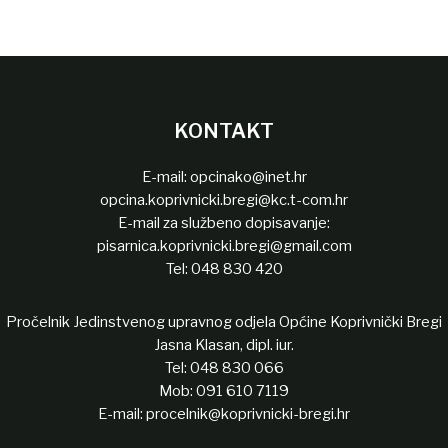
KONTAKT
E-mail:
opcinako@inet.hr
opcina.koprivnicki.bregi@kc.t-com.hr
E-mail za službeno dopisavanje:
pisarnica.koprivnicki.bregi@gmail.com
Tel:
048 830 420
Pročelnik Jedinstvenog upravnog odjela Općine Koprivnički Bregi
Jasna Klasan, dipl. iur.
Tel:
048 830 066
Mob:
091 610 7119
E-mail:
procelnik@koprivnicki-bregi.hr