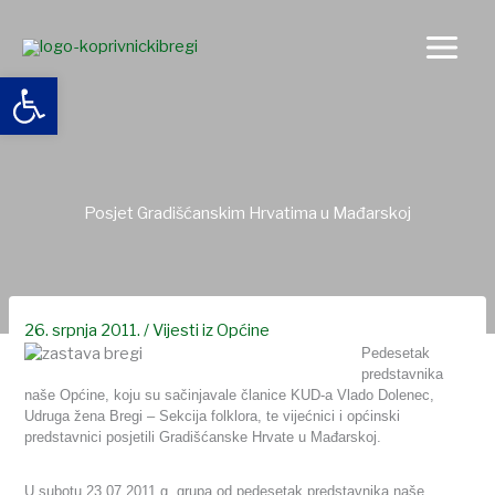
Skip
to
content
Open toolbar
Posjet Gradišćanskim Hrvatima u Mađarskoj
26. srpnja 2011.
/
Vijesti iz Općine
Pedesetak
predstavnika
naše Općine, koju su sačinjavale članice KUD-a Vlado Dolenec,
Udruga žena Bregi – Sekcija folklora, te vijećnici i općinski
predstavnici posjetili Gradišćanske Hrvate u Mađarskoj.
U subotu 23.07.2011.g. grupa od pedesetak predstavnika naše