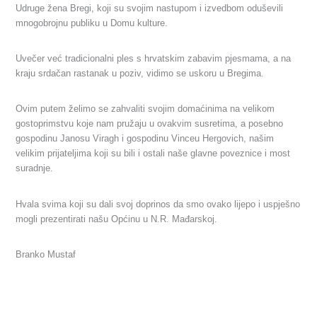
Udruge žena Bregi, koji su svojim nastupom i izvedbom oduševili
mnogobrojnu publiku u Domu kulture.
Uvečer već tradicionalni ples s hrvatskim zabavim pjesmama, a na
kraju srdačan rastanak u poziv, vidimo se uskoru u Bregima.
Ovim putem želimo se zahvaliti svojim domaćinima na velikom
gostoprimstvu koje nam pružaju u ovakvim susretima, a posebno
gospodinu Janosu Viragh i gospodinu Vinceu Hergovich, našim
velikim prijateljima koji su bili i ostali naše glavne poveznice i most
suradnje.
Hvala svima koji su dali svoj doprinos da smo ovako lijepo i uspješno
mogli prezentirati našu Općinu u N.R. Mađarskoj.
Branko Mustaf