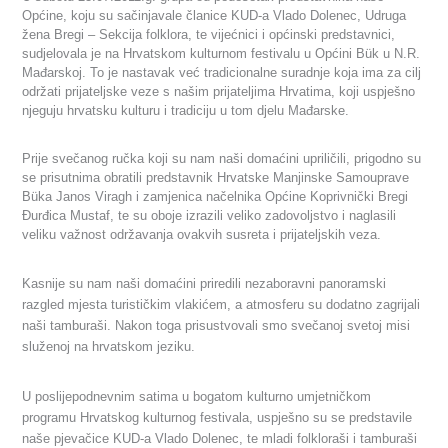
Općine, koju su sačinjavale članice KUD-a Vlado Dolenec, Udruga
žena Bregi – Sekcija folklora, te vijećnici i općinski predstavnici,
sudjelovala je na Hrvatskom kulturnom festivalu u Općini Bük u N.R.
Mađarskoj. To je nastavak već tradicionalne suradnje koja ima za cilj
održati prijateljske veze s našim prijateljima Hrvatima, koji uspješno
njeguju hrvatsku kulturu i tradiciju u tom djelu Mađarske.
Prije svečanog ručka koji su nam naši domaćini upriličili, prigodno su
se prisutnima obratili predstavnik Hrvatske Manjinske Samouprave
Büka Janos Viragh i zamjenica načelnika Općine Koprivnički Bregi
Đurđica Mustaf, te su oboje izrazili veliko zadovoljstvo i naglasili
veliku važnost održavanja ovakvih susreta i prijateljskih veza.
Kasnije su nam naši domaćini priredili nezaboravni panoramski
razgled mjesta turističkim vlakićem, a atmosferu su dodatno zagrijali
naši tamburaši. Nakon toga prisustvovali smo svečanoj svetoj misi
služenoj na hrvatskom jeziku.
U poslijepodnevnim satima u bogatom kulturno umjetničkom
programu Hrvatskog kulturnog festivala, uspješno su se predstavile
naše pjevačice KUD-a Vlado Dolenec, te mladi folkloraši i tamburaši