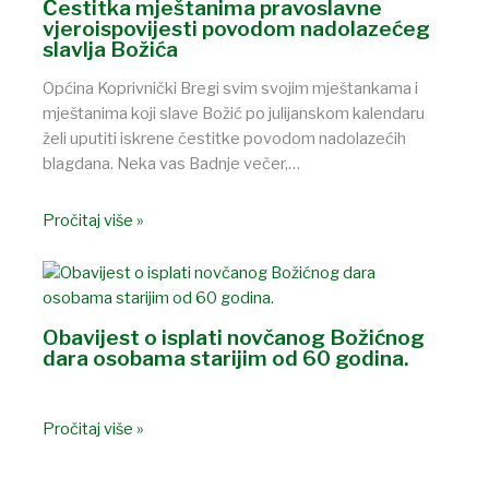
Čestitka mještanima pravoslavne
vjeroispovijesti povodom nadolazećeg
slavlja Božića
Općina Koprivnički Bregi svim svojim mještankama i
mještanima koji slave Božić po julijanskom kalendaru
želi uputiti iskrene čestitke povodom nadolazećih
blagdana. Neka vas Badnje večer,…
Pročitaj više »
Obavijest o isplati novčanog Božićnog
dara osobama starijim od 60 godina.
Pročitaj više »