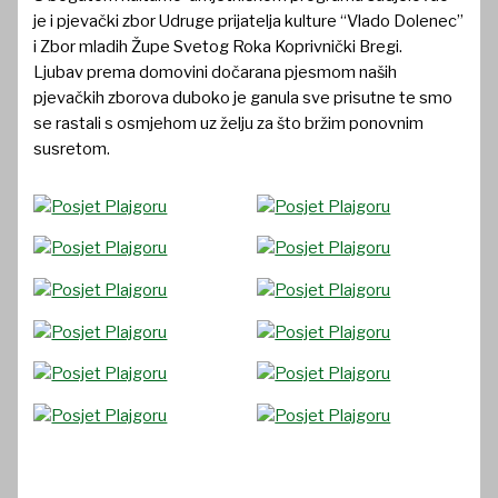
je i pjevački zbor Udruge prijatelja kulture “Vlado Dolenec”
i Zbor mladih Župe Svetog Roka Koprivnički Bregi.
Ljubav prema domovini dočarana pjesmom naših
pjevačkih zborova duboko je ganula sve prisutne te smo
se rastali s osmjehom uz želju za što bržim ponovnim
susretom.