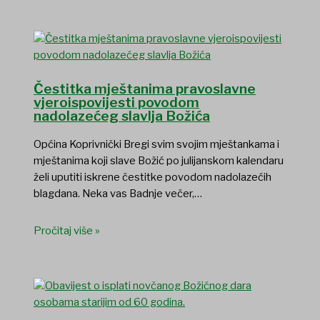
Čestitka mještanima pravoslavne
vjeroispovijesti povodom
nadolazećeg slavlja Božića
Općina Koprivnički Bregi svim svojim mještankama i
mještanima koji slave Božić po julijanskom kalendaru
želi uputiti iskrene čestitke povodom nadolazećih
blagdana. Neka vas Badnje večer,…
Pročitaj više »