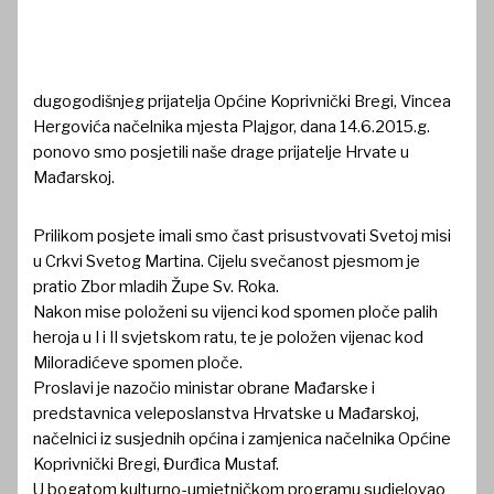
dugogodišnjeg prijatelja Općine Koprivnički Bregi, Vincea
Hergovića načelnika mjesta Plajgor, dana 14.6.2015.g.
ponovo smo posjetili naše drage prijatelje Hrvate u
Mađarskoj.
Prilikom posjete imali smo čast prisustvovati Svetoj misi
u Crkvi Svetog Martina. Cijelu svečanost pjesmom je
pratio Zbor mladih Župe Sv. Roka.
Nakon mise položeni su vijenci kod spomen ploče palih
heroja u I i II svjetskom ratu, te je položen vijenac kod
Miloradićeve spomen ploče.
Proslavi je nazočio ministar obrane Mađarske i
predstavnica veleposlanstva Hrvatske u Mađarskoj,
načelnici iz susjednih općina i zamjenica načelnika Općine
Koprivnički Bregi, Đurđica Mustaf.
U bogatom kulturno-umjetničkom programu sudjelovao