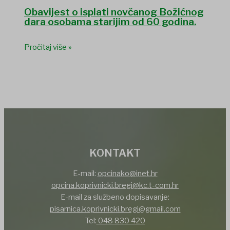
Obavijest o isplati novčanog Božićnog
dara osobama starijim od 60 godina.
Pročitaj više »
KONTAKT
E-mail:
opcinako@inet.hr
opcina.koprivnicki.bregi@kc.t-com.hr
E-mail za službeno dopisavanje:
pisarnica.koprivnicki.bregi@gmail.com
Tel:
048 830 420