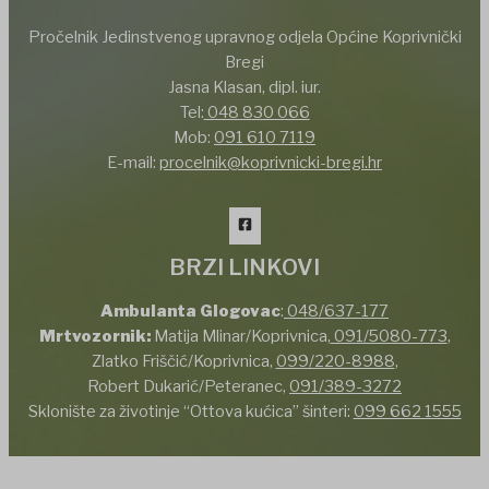
Pročelnik Jedinstvenog upravnog odjela Općine Koprivnički
Bregi
Jasna Klasan, dipl. iur.
Tel:
048 830 066
Mob:
091 610 7119
E-mail:
procelnik@koprivnicki-bregi.hr
BRZI LINKOVI
Ambulanta Glogovac
:
048/637-177
Mrtvozornik:
Matija Mlinar/Koprivnica,
091/5080-773
,
Zlatko Friščić/Koprivnica,
099/220-8988
,
Robert Dukarić/Peteranec,
091/389-3272
Sklonište za životinje “Ottova kućica” šinteri:
099 662 1555