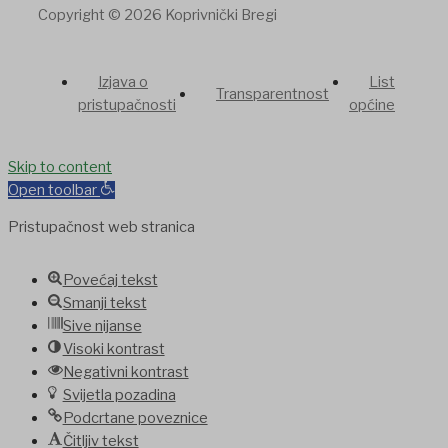
Copyright © 2026 Koprivnički Bregi
Izjava o
List
Transparentnost
pristupačnosti
općine
dpashabet
Skip to content
jojobet
Casinolevant
jojobet
nakitbahis
betpark
casibom
fa
Open toolbar
Pristupačnost web stranica
Povećaj tekst
Smanji tekst
Sive nijanse
Visoki kontrast
Negativni kontrast
Svijetla pozadina
Podcrtane poveznice
Čitljiv tekst