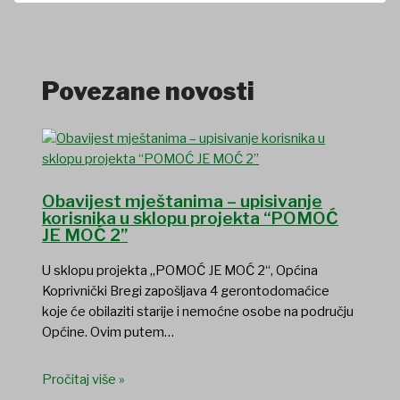
Povezane novosti
Obavijest mještanima – upisivanje
korisnika u sklopu projekta “POMOĆ
JE MOĆ 2”
U sklopu projekta „POMOĆ JE MOĆ 2“, Općina
Koprivnički Bregi zapošljava 4 gerontodomaćice
koje će obilaziti starije i nemoćne osobe na području
Općine. Ovim putem…
Pročitaj više »