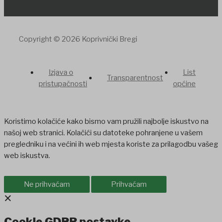
Copyright © 2026 Koprivnički Bregi
Izjava o
List
Transparentnost
pristupačnosti
općine
Koristimo kolačiće kako bismo vam pružili najbolje iskustvo na
našoj web stranici. Kolačići su datoteke pohranjene u vašem
pregledniku i na većini ih web mjesta koriste za prilagodbu vašeg
web iskustva.
Ne prihvaćam
Prihvaćam
×
Cookie GDPR postavke