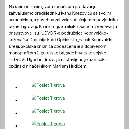
Na iznimno zanimljivom i poučnom predavanju
zahvaljujemo predsjedniku Ivanu Knezoviću sa svojim
suradnicima, a posebna zahvala sadašnjem zapovjedniku
bojne Tigrovi g. Kršiniću i g. Streljaku. Samom predavanju
prisustvovali su i UDVDR-a podružnica Koprivničko-
križevačke županije kao i Općinski ogranak Koprivnički
Bregi. Školska knjižnica obogaćena je s dobivenom
monografijom 1. gardijske brigade hrvatske vojske
TIGROVI. Ugodno druženje nastavljeno je uz ručak s
općinskim načelnikom Marijem Hudićem.