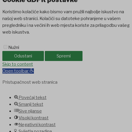
Koristimo kolačiće kako bismo vam pružili najbolje iskustvo na
našoj web stranici. Kolačići su datoteke pohranjene u vašem
pregledniku i na većini ih web mjesta koriste za prilagodbu vašeg
web iskustva.
Nužni
Odustani
Spremi
pashabet
Skip to content
jojobet
Casinolevant
jojobet
nakitbahis
betpark
casibom
fav
Open toolbar
Pristupačnost web stranica
Povećaj tekst
Smanji tekst
Sive nijanse
Visoki kontrast
Negativni kontrast
Svijetla pozadina