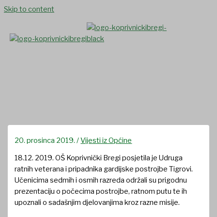
Skip to content
Posjet Tigrova
20. prosinca 2019.
/
Vijesti iz Općine
18.12. 2019. OŠ Koprivnički Bregi posjetila je Udruga
ratnih veterana i pripadnika gardijske postrojbe Tigrovi.
Učenicima sedmih i osmih razreda održali su prigodnu
prezentaciju o počecima postrojbe, ratnom putu te ih
upoznali o sadašnjim djelovanjima kroz razne misije.