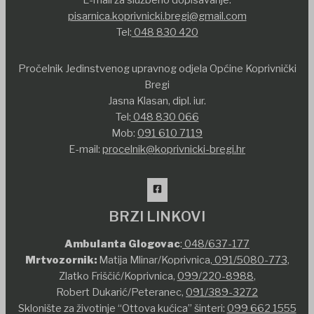
pisarnica.koprivnicki.bregi@gmail.com
Tel:
048 830 420
Pročelnik Jedinstvenog upravnog odjela Općine Koprivnički
Bregi
Jasna Klasan, dipl. iur.
Tel:
048 830 066
Mob:
091 610 7119
E-mail:
procelnik@koprivnicki-bregi.hr
BRZI LINKOVI
Ambulanta Glogovac
:
048/637-177
Mrtvozornik:
Matija Mlinar/Koprivnica,
091/5080-773
,
Zlatko Friščić/Koprivnica,
099/220-8988
,
Robert Dukarić/Peteranec,
091/389-3272
Sklonište za životinje “Ottova kućica” šinteri:
099 662 1555