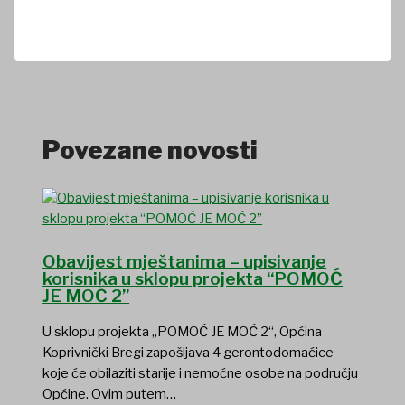
Povezane novosti
Obavijest mještanima – upisivanje
korisnika u sklopu projekta “POMOĆ
JE MOĆ 2”
U sklopu projekta „POMOĆ JE MOĆ 2“, Općina
Koprivnički Bregi zapošljava 4 gerontodomaćice
koje će obilaziti starije i nemoćne osobe na području
Općine. Ovim putem…