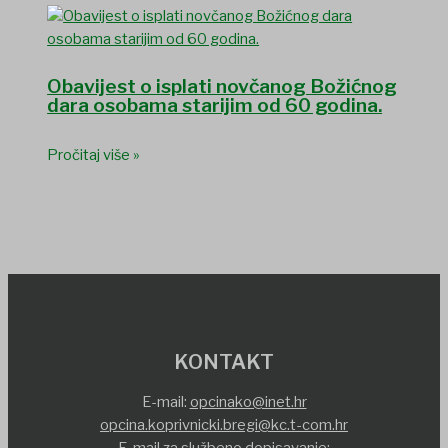
Obavijest o isplati novčanog Božićnog
dara osobama starijim od 60 godina.
Pročitaj više »
KONTAKT
E-mail:
opcinako@inet.hr
opcina.koprivnicki.bregi@kc.t-com.hr
E-mail za službeno dopisavanje: