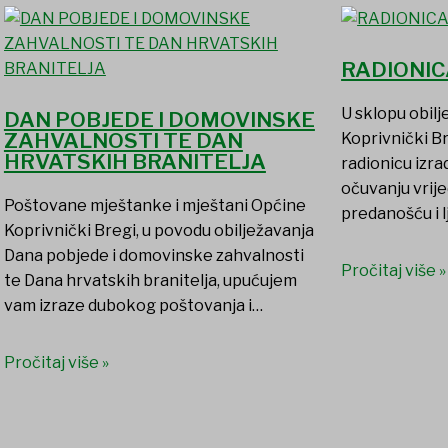
RADIONIC
U sklopu obil
DAN POBJEDE I DOMOVINSKE
ZAHVALNOSTI TE DAN
Koprivnički B
HRVATSKIH BRANITELJA
radionicu izr
očuvanju vrije
Poštovane mještanke i mještani Općine
predanošću i l
Koprivnički Bregi, u povodu obilježavanja
Dana pobjede i domovinske zahvalnosti
Pročitaj više »
te Dana hrvatskih branitelja, upućujem
vam izraze dubokog poštovanja i…
Pročitaj više »