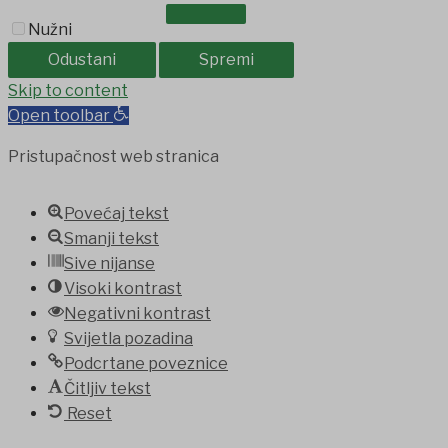
OSTALO
Nužni
Odustani
Spremi
jobet
Skip to content
holiganbet
Holiganbet
Holiganbet
jojobet
grandpashab
Open toolbar
Pristupačnost web stranica
Povećaj tekst
Smanji tekst
Sive nijanse
Visoki kontrast
Negativni kontrast
Svijetla pozadina
Podcrtane poveznice
Čitljiv tekst
Reset