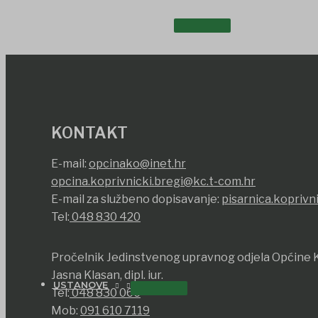
UDRUGE I DRUŠTVA
KONTAKT
E-mail:
opcinako@inet.hr
opcina.koprivnicki.bregi@kc.t-com.hr
E-mail za službeno dopisavanje:
pisarnica.koprivn
Tel:
048 830 420
Pročelnik Jedinstvenog upravnog odjela Općine K
Jasna Klasan, dipl. iur.
USTANOVE
Tel:
048 830 066
Mob:
091 610 7119