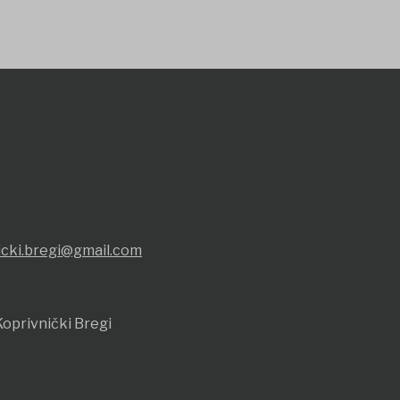
icki.bregi@gmail.com
oprivnički Bregi