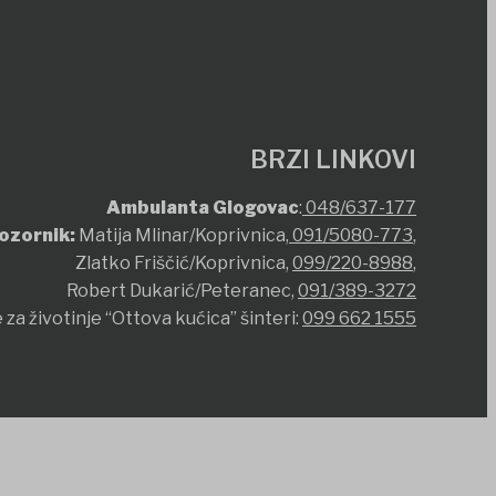
BRZI LINKOVI
Ambulanta Glogovac
:
048/637-177
ozornik:
Matija Mlinar/Koprivnica,
091/5080-773
,
Zlatko Friščić/Koprivnica,
099/220-8988
,
Robert Dukarić/Peteranec,
091/389-3272
 za životinje “Ottova kućica” šinteri:
099 662 1555