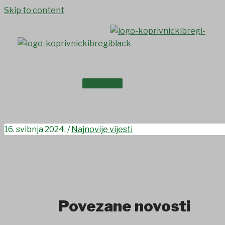
Skip to content
NASLOVNICA
Posudionica medicinskih p
O NAMA
16. svibnja 2024.
/
Najnovije vijesti
Povezane novosti