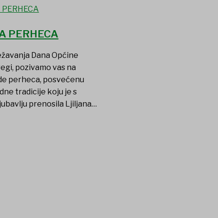
A PERHECA
ježavanja Dana Općine
regi, pozivamo vas na
ade perheca, posvećenu
dne tradicije koju je s
jubavlju prenosila Ljiljana…