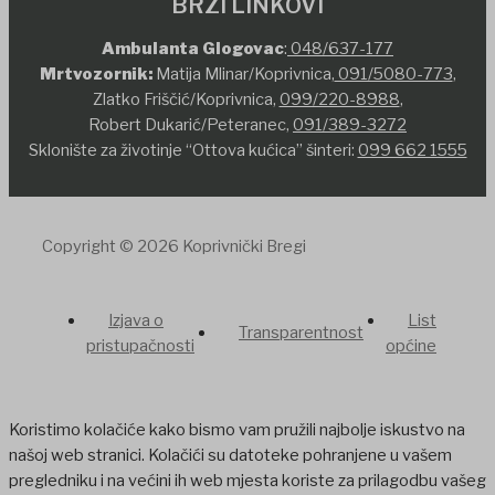
BRZI LINKOVI
Ambulanta Glogovac
:
048/637-177
Mrtvozornik:
Matija Mlinar/Koprivnica,
091/5080-773
,
Zlatko Friščić/Koprivnica,
099/220-8988
,
Robert Dukarić/Peteranec,
091/389-3272
Sklonište za životinje “Ottova kućica” šinteri:
099 662 1555
Copyright © 2026 Koprivnički Bregi
Izjava o
List
Transparentnost
pristupačnosti
općine
Koristimo kolačiće kako bismo vam pružili najbolje iskustvo na
našoj web stranici. Kolačići su datoteke pohranjene u vašem
pregledniku i na većini ih web mjesta koriste za prilagodbu vašeg