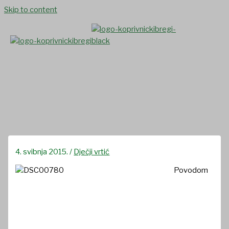
Skip to content
Potočići posjetili vatrogasce
4. svibnja 2015.
/
Dječji vrtić
Povodom