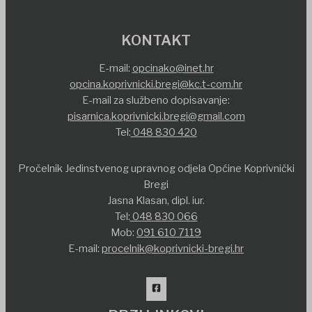
KONTAKT
E-mail:
opcinako@inet.hr
opcina.koprivnicki.bregi@kc.t-com.hr
E-mail za službeno dopisavanje:
pisarnica.koprivnicki.bregi@gmail.com
Tel:
048 830 420
Pročelnik Jedinstvenog upravnog odjela Općine Koprivnički
Bregi
Jasna Klasan, dipl. iur.
Tel:
048 830 066
Mob:
091 610 7119
E-mail:
procelnik@koprivnicki-bregi.hr