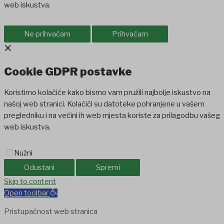
web iskustva.
Ne prihvaćam
Prihvaćam
×
Cookie GDPR postavke
Koristimo kolačiće kako bismo vam pružili najbolje iskustvo na
našoj web stranici. Kolačići su datoteke pohranjene u vašem
pregledniku i na većini ih web mjesta koriste za prilagodbu vašeg
web iskustva.
Nužni
Odustani
Spremi
t
holiganbet
Skip to content
Holiganbet
Holiganbet
jojobet
grandpashabet
betpark
ca
Open toolbar
Pristupačnost web stranica