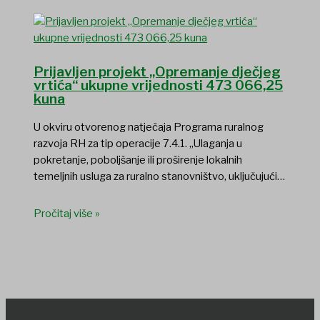
Prijavljen projekt „Opremanje dječjeg
vrtića“ ukupne vrijednosti 473 066,25
kuna
U okviru otvorenog natječaja Programa ruralnog
razvoja RH za tip operacije 7.4.1. „Ulaganja u
pokretanje, poboljšanje ili proširenje lokalnih
temeljnih usluga za ruralno stanovništvo, uključujući…
Pročitaj više »