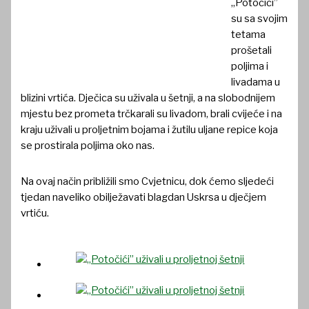
„Potočići”
su sa svojim
tetama
prošetali
poljima i
livadama u
blizini vrtića. Dječica su uživala u šetnji, a na slobodnijem
mjestu bez prometa trčkarali su livadom, brali cvijeće i na
kraju uživali u proljetnim bojama i žutilu uljane repice koja
se prostirala poljima oko nas.
Na ovaj način približili smo Cvjetnicu, dok ćemo sljedeći
tjedan naveliko obilježavati blagdan Uskrsa u dječjem
vrtiću.