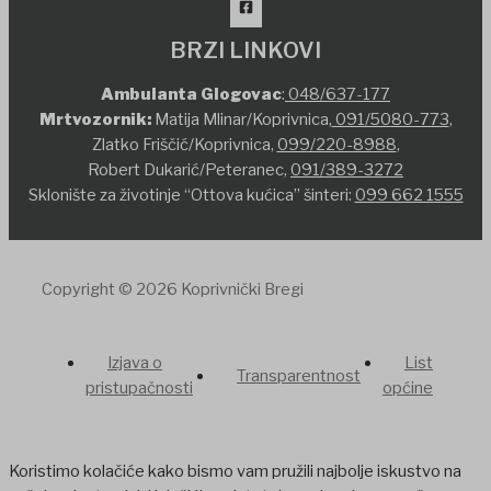
BRZI LINKOVI
Ambulanta Glogovac
:
048/637-177
Mrtvozornik:
Matija Mlinar/Koprivnica,
091/5080-773
,
Zlatko Friščić/Koprivnica,
099/220-8988
,
Robert Dukarić/Peteranec,
091/389-3272
Sklonište za životinje “Ottova kućica” šinteri:
099 662 1555
Copyright © 2026 Koprivnički Bregi
Izjava o
List
Transparentnost
pristupačnosti
općine
Koristimo kolačiće kako bismo vam pružili najbolje iskustvo na