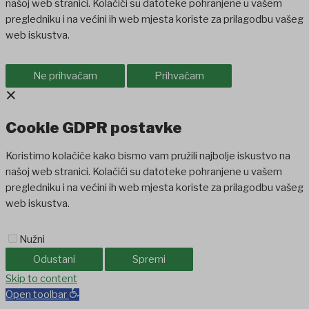
našoj web stranici. Kolačići su datoteke pohranjene u vašem
pregledniku i na većini ih web mjesta koriste za prilagodbu vašeg
web iskustva.
Ne prihvaćam
Prihvaćam
×
Cookie GDPR postavke
Koristimo kolačiće kako bismo vam pružili najbolje iskustvo na
našoj web stranici. Kolačići su datoteke pohranjene u vašem
pregledniku i na većini ih web mjesta koriste za prilagodbu vašeg
web iskustva.
Nužni
Odustani
Spremi
ashabet
Skip to content
jojobet
holiganbet
holiganbet
Holiganbet
Jojobet
jojobet
naki
Open toolbar