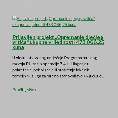
Prijavljen projekt „Opremanje dječjeg
vrtića“ ukupne vrijednosti 473 066,25
kuna
U okviru otvorenog natječaja Programa ruralnog
razvoja RH za tip operacije 7.4.1. „Ulaganja u
pokretanje, poboljšanje ili proširenje lokalnih
temeljnih usluga za ruralno stanovništvo, uključujući…
Pročitaj više »