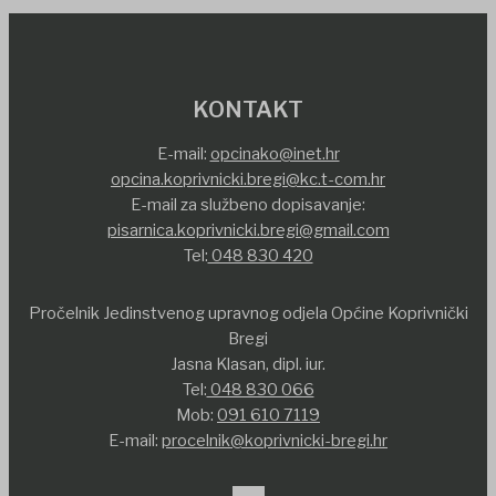
KONTAKT
E-mail:
opcinako@inet.hr
opcina.koprivnicki.bregi@kc.t-com.hr
E-mail za službeno dopisavanje:
pisarnica.koprivnicki.bregi@gmail.com
Tel:
048 830 420
Pročelnik Jedinstvenog upravnog odjela Općine Koprivnički
Bregi
Jasna Klasan, dipl. iur.
Tel:
048 830 066
Mob:
091 610 7119
E-mail:
procelnik@koprivnicki-bregi.hr