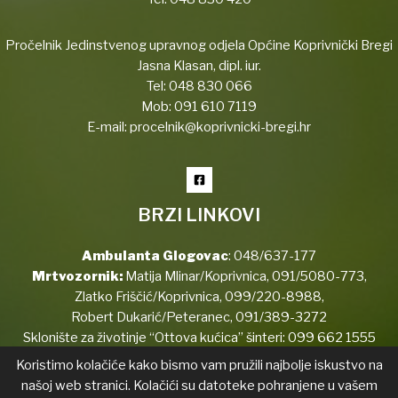
Pročelnik Jedinstvenog upravnog odjela Općine Koprivnički Bregi
Jasna Klasan, dipl. iur.
Tel:
048 830 066
Mob:
091 610 7119
E-mail:
procelnik@koprivnicki-bregi.hr
BRZI LINKOVI
Ambulanta Glogovac
:
048/637-177
Mrtvozornik:
Matija Mlinar/Koprivnica,
091/5080-773
,
Zlatko Friščić/Koprivnica,
099/220-8988
,
Robert Dukarić/Peteranec,
091/389-3272
Sklonište za životinje “Ottova kućica” šinteri:
099 662 1555
Koristimo kolačiće kako bismo vam pružili najbolje iskustvo na
našoj web stranici. Kolačići su datoteke pohranjene u vašem