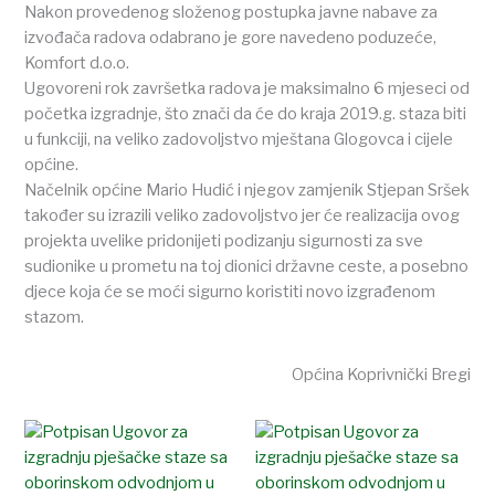
Nakon provedenog složenog postupka javne nabave za
izvođača radova odabrano je gore navedeno poduzeće,
Komfort d.o.o.
Ugovoreni rok završetka radova je maksimalno 6 mjeseci od
početka izgradnje, što znači da će do kraja 2019.g. staza biti
u funkciji, na veliko zadovoljstvo mještana Glogovca i cijele
općine.
Načelnik općine Mario Hudić i njegov zamjenik Stjepan Sršek
također su izrazili veliko zadovoljstvo jer će realizacija ovog
projekta uvelike pridonijeti podizanju sigurnosti za sve
sudionike u prometu na toj dionici državne ceste, a posebno
djece koja će se moći sigurno koristiti novo izgrađenom
stazom.
Općina Koprivnički Bregi