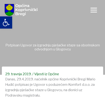
Skip
to
content
Open toolbar
Potpisan Ugovor za izgradnju pješačke staze sa oborinskom
odvodnjom u Glogovcu
29. travnja 2019.
/
Vijesti iz Općine
Danas, 29.4.2019. načelnik općine Koprivnički Bregi Mario
Hudić potpisao je Ugovor s poduzećem Komfort d.o.o. za
izgradnju pješačke staze u Glogovcu, na dionici uz
Podravsku magistralu.