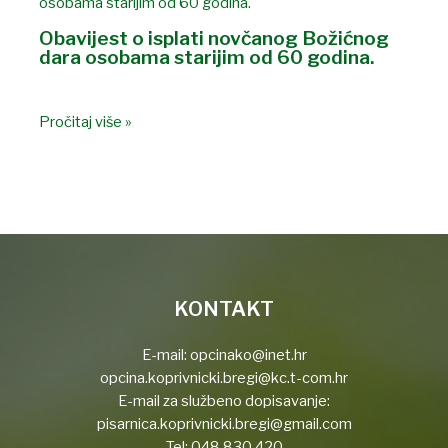
Obavijest o isplati novčanog Božićnog
dara osobama starijim od 60 godina.
Pročitaj više »
KONTAKT
E-mail:
opcinako@inet.hr
opcina.koprivnicki.bregi@kc.t-com.hr
E-mail za službeno dopisavanje:
pisarnica.koprivnicki.bregi@gmail.com
Tel:
048 830 420