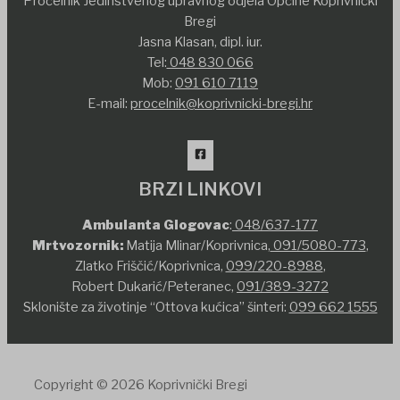
Pročelnik Jedinstvenog upravnog odjela Općine Koprivnički
Bregi
Jasna Klasan, dipl. iur.
Tel:
048 830 066
Mob:
091 610 7119
E-mail:
procelnik@koprivnicki-bregi.hr
BRZI LINKOVI
Ambulanta Glogovac
:
048/637-177
Mrtvozornik:
Matija Mlinar/Koprivnica,
091/5080-773
,
Zlatko Friščić/Koprivnica,
099/220-8988
,
Robert Dukarić/Peteranec,
091/389-3272
Sklonište za životinje “Ottova kućica” šinteri:
099 662 1555
Copyright © 2026 Koprivnički Bregi