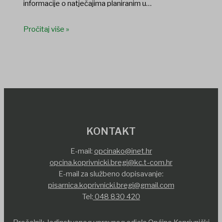
informacije o natječajima planiranim u…
Pročitaj više »
KONTAKT
E-mail:
opcinako@inet.hr
opcina.koprivnicki.bregi@kc.t-com.hr
E-mail za službeno dopisavanje:
pisarnica.koprivnicki.bregi@gmail.com
Tel:
048 830 420