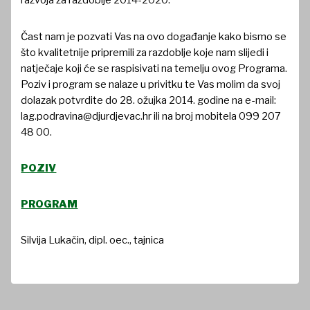
razvoja za razdoblje 2014-2020.
Čast nam je pozvati Vas na ovo događanje kako bismo se
što kvalitetnije pripremili za razdoblje koje nam slijedi i
natječaje koji će se raspisivati na temelju ovog Programa.
Poziv i program se nalaze u privitku te Vas molim da svoj
dolazak potvrdite do 28. ožujka 2014. godine na e-mail:
lag.podravina@djurdjevac.hr ili na broj mobitela 099 207
48 00.
POZIV
PROGRAM
Silvija Lukačin, dipl. oec., tajnica