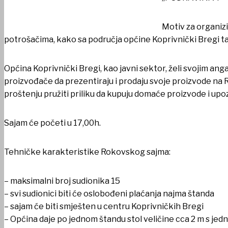
Motiv za organizi
potrošačima, kako sa područja općine Koprivnički Bregi ta
Općina Koprivnički Bregi, kao javni sektor, želi svojim
proizvođače da prezentiraju i prodaju svoje proizvode n
proštenju pružiti priliku da kupuju domaće proizvode i up
Sajam će početi u 17,00h.
Tehničke karakteristike Rokovskog sajma:
– maksimalni broj sudionika 15
– svi sudionici biti će oslobođeni plaćanja najma štanda
– sajam će biti smješten u centru Koprivničkih Bregi
– Općina daje po jednom štandu stol veličine cca 2 m s je