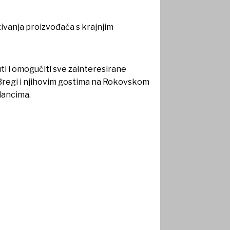
zivanja proizvođača s krajnjim
i i omogućiti sve zainteresirane
 Bregi i njihovim gostima na Rokovskom
lancima.