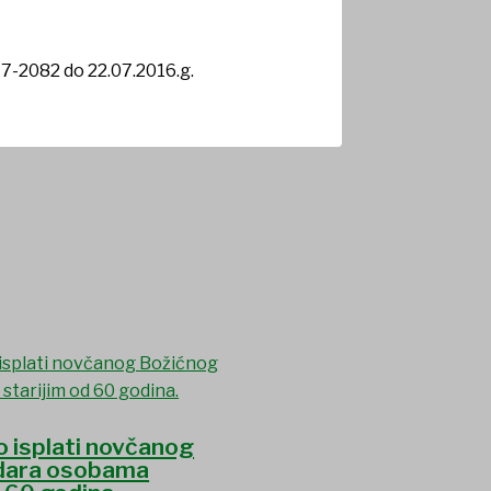
77-2082 do 22.07.2016.g.
o isplati novčanog
dara osobama