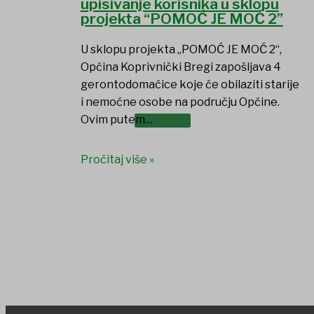
upisivanje korisnika u sklopu
projekta “POMOĆ JE MOĆ 2”
U sklopu projekta „POMOĆ JE MOĆ 2“,
Općina Koprivnički Bregi zapošljava 4
gerontodomaćice koje će obilaziti starije
i nemoćne osobe na području Općine.
DOKUMENTI
Ovim putem…
Pročitaj više »