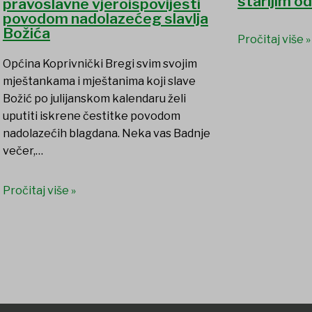
starijim o
pravoslavne vjeroispovijesti
povodom nadolazećeg slavlja
Božića
Pročitaj više »
Općina Koprivnički Bregi svim svojim
mještankama i mještanima koji slave
Božić po julijanskom kalendaru želi
uputiti iskrene čestitke povodom
nadolazećih blagdana. Neka vas Badnje
večer,…
Pročitaj više »