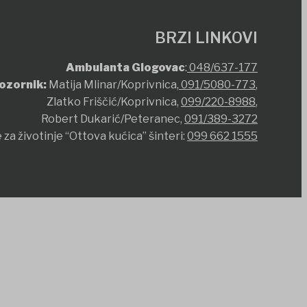
BRZI LINKOVI
Ambulanta Glogovac
:
048/637-177
ozornik:
Matija Mlinar/Koprivnica,
091/5080-773
,
Zlatko Friščić/Koprivnica,
099/220-8988
,
Robert Dukarić/Peteranec,
091/389-3272
 za životinje “Ottova kućica” šinteri:
099 662 1555