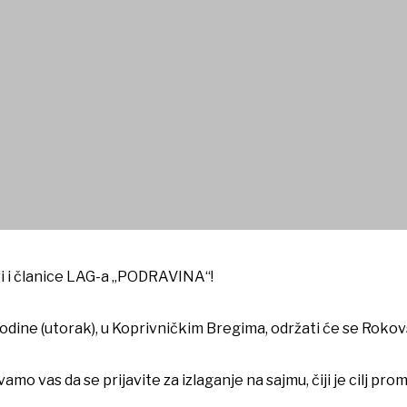
vskom sajmu
i i članice LAG-a „PODRAVINA“!
odine (utorak), u Koprivničkim Bregima, održati će se Rokov
mo vas da se prijavite za izlaganje na sajmu, čiji je cilj pr