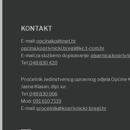
KONTAKT
E-mail:
opcinako@inet.hr
opcina.koprivnicki.bregi@kc.t-com.hr
E-mail za službeno dopisavanje:
pisarnica.koprivn
Tel:
048 830 420
Pročelnik Jedinstvenog upravnog odjela Općine K
Jasna Klasan, dipl. iur.
Tel:
048 830 066
Mob:
091 610 7119
E-mail:
procelnik@koprivnicki-bregi.hr