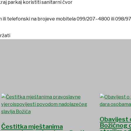
j parka) koristiti sanitarni čvor
 ili telefonski na brojeve mobitela 099/207–4800 ili 098/9
ržati
Obavijest 
Božićnog 
Čestitka mještanima