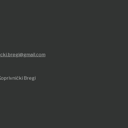
icki.bregi@gmail.com
oprivnički Bregi