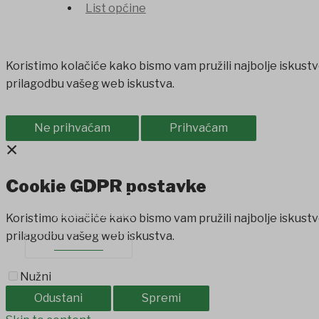
List općine
Koristimo kolačiće kako bismo vam pružili najbolje iskustv
prilagodbu vašeg web iskustva.
Ne prihvaćam
Prihvaćam
×
Cookie GDPR postavke
PROIZVODI IZ OPĆINE
SAVJET MLADIH
Koristimo kolačiće kako bismo vam pružili najbolje iskustv
prilagodbu vašeg web iskustva.
KONTAKT
Nužni
Odustani
Spremi