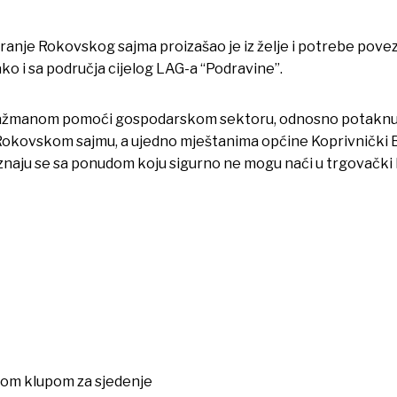
ranje Rokovskog sajma proizašao je iz želje i potrebe pove
ko i sa područja cijelog LAG-a “Podravine”.
 angažmanom pomoći gospodarskom sektoru, odnosno potaknut
a Rokovskom sajmu, a ujedno mještanima općine Koprivnički
oznaju se sa ponudom koju sigurno ne mogu naći u trgovački 
dnom klupom za sjedenje