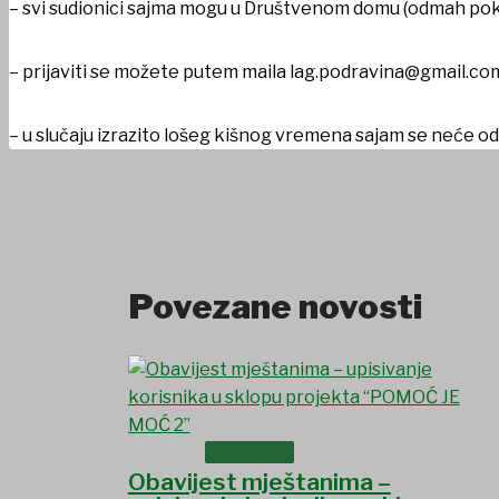
– svi sudionici sajma mogu u Društvenom domu (odmah pokra
UDRUGE I DRUŠTVA
– prijaviti se možete putem maila lag.podravina@gmail.com
– u slučaju izrazito lošeg kišnog vremena sajam se neće od
Povezane novosti
USTANOVE
Obavijest mještanima –