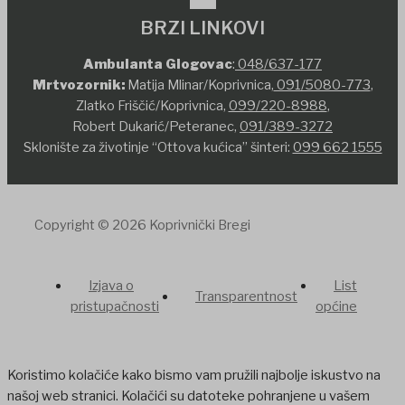
BRZI LINKOVI
Ambulanta Glogovac
:
048/637-177
Mrtvozornik:
Matija Mlinar/Koprivnica,
091/5080-773
,
Zlatko Friščić/Koprivnica,
099/220-8988
,
Robert Dukarić/Peteranec,
091/389-3272
Sklonište za životinje “Ottova kućica” šinteri:
099 662 1555
Copyright © 2026 Koprivnički Bregi
Izjava o
List
Transparentnost
pristupačnosti
općine
Koristimo kolačiće kako bismo vam pružili najbolje iskustvo na
našoj web stranici. Kolačići su datoteke pohranjene u vašem