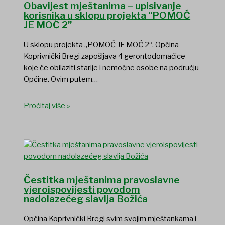
Obavijest mještanima – upisivanje
korisnika u sklopu projekta “POMOĆ
JE MOĆ 2”
U sklopu projekta „POMOĆ JE MOĆ 2“, Općina
Koprivnički Bregi zapošljava 4 gerontodomaćice
koje će obilaziti starije i nemoćne osobe na području
Općine. Ovim putem…
Pročitaj više »
Čestitka mještanima pravoslavne
vjeroispovijesti povodom
nadolazećeg slavlja Božića
Općina Koprivnički Bregi svim svojim mještankama i