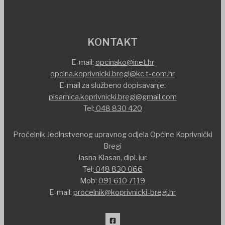
KONTAKT
E-mail:
opcinako@inet.hr
opcina.koprivnicki.bregi@kc.t-com.hr
E-mail za službeno dopisavanje:
pisarnica.koprivnicki.bregi@gmail.com
Tel:
048 830 420
Pročelnik Jedinstvenog upravnog odjela Općine Koprivnički
Bregi
Jasna Klasan, dipl. iur.
Tel:
048 830 066
Mob:
091 610 7119
E-mail:
procelnik@koprivnicki-bregi.hr