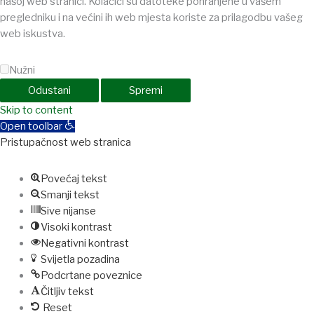
našoj web stranici. Kolačići su datoteke pohranjene u vašem
pregledniku i na većini ih web mjesta koriste za prilagodbu vašeg
web iskustva.
Nužni
Odustani
Spremi
shabet
Skip to content
jojobet
holiganbet
holiganbet
Holiganbet
Jojobet
jojobet
grand
Open toolbar
Pristupačnost web stranica
Povećaj tekst
Smanji tekst
Sive nijanse
Visoki kontrast
Negativni kontrast
Svijetla pozadina
Podcrtane poveznice
Čitljiv tekst
Reset