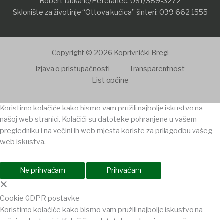
Robert Dukarić/Peteranec,
091/389-3272
Sklonište za životinje “Ottova kućica” šinteri:
099 662 1555
Copyright © 2026 Koprivnički Bregi
Izjava o pristupačnosti
Transparentnost
List općine
Koristimo kolačiće kako bismo vam pružili najbolje iskustvo na
našoj web stranici. Kolačići su datoteke pohranjene u vašem
pregledniku i na većini ih web mjesta koriste za prilagodbu vašeg
web iskustva.
Ne prihvaćam
Prihvaćam
×
Cookie GDPR postavke
Koristimo kolačiće kako bismo vam pružili najbolje iskustvo na