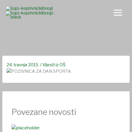
Skip
to
content
Pozivnica za Dan sporta i obitelji
24. travnja 2015.
/
Vijesti iz OŠ
Povezane novosti