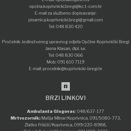
opcina.koprivnicki.bregi@kc.t-com.hr
E-mail za službeno dopisavanje:
pisarnica.koprivnicki.bregi@gmail.com
Tel:
048 830 420
Pročelnik Jedinstvenog upravnog odjela Općine Koprivnički Bregi
Jasna Klasan, dipl. iur.
Tel:
048 830 066
Mob:
091 610 7119
E-mail:
procelnik@koprivnicki-bregi.hr
BRZI LINKOVI
Ambulanta Glogovac
:
048/637-177
Mrtvozornik:
Matija Mlinar/Koprivnica,
091/5080-773
,
Zlatko Friščić/Koprivnica,
099/220-8988
,