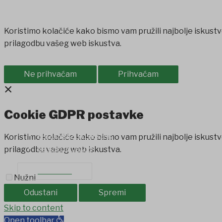
Koristimo kolačiće kako bismo vam pružili najbolje iskustv
prilagodbu vašeg web iskustva.
Ne prihvaćam
Prihvaćam
×
Cookie GDPR postavke
PROIZVODI IZ OPĆINE
Koristimo kolačiće kako bismo vam pružili najbolje iskustv
SAVJET MLADIH
prilagodbu vašeg web iskustva.
KONTAKT
Nužni
Odustani
Spremi
et
Skip to content
holiganbet
Holiganbet
Holiganbet
jojobet
grandpashabet
Open toolbar