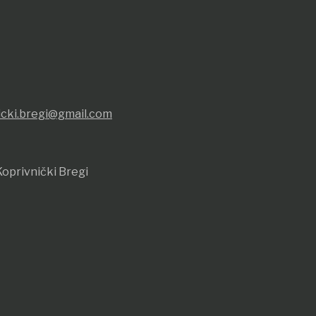
icki.bregi@gmail.com
oprivnički Bregi