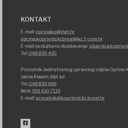
KONTAKT
E-mail:
opcinako@inet.hr
opcina.koprivnicki.bregi@kc.t-com.hr
E-mail za službeno dopisavanje:
pisarnica.koprivn
Tel:
048 830 420
Pročelnik Jedinstvenog upravnog odjela Općine K
Jasna Klasan, dipl. iur.
Tel:
048 830 066
Mob:
091 610 7119
E-mail:
procelnik@koprivnicki-bregi.hr