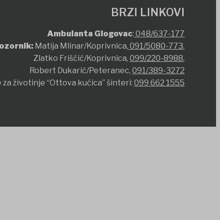
BRZI LINKOVI
Ambulanta Glogovac
:
048/637-177
ozornik:
Matija Mlinar/Koprivnica,
091/5080-773
,
Zlatko Friščić/Koprivnica,
099/220-8988
,
Robert Dukarić/Peteranec,
091/389-3272
 za životinje “Ottova kućica” šinteri:
099 662 1555