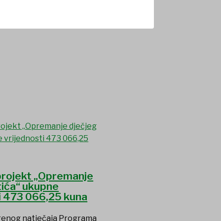
 projekt „Opremanje
tića“ ukupne
i 473 066,25 kuna
renog natječaja Programa