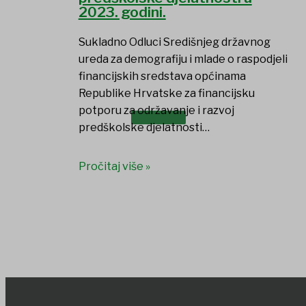
2023. godini.
Sukladno Odluci Središnjeg državnog
ureda za demografiju i mlade o raspodjeli
financijskih sredstava općinama
Republike Hrvatske za financijsku
potporu za održavanje i razvoj
DOKUMENTI
predškolske djelatnosti…
Pročitaj više »