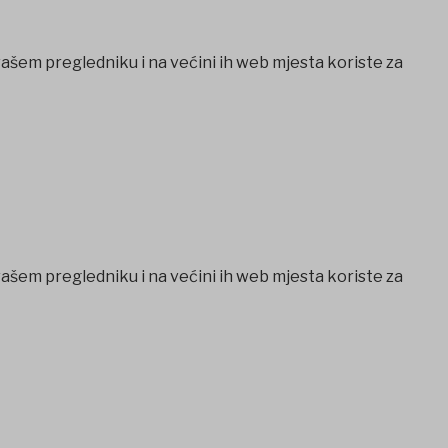
vašem pregledniku i na većini ih web mjesta koriste za
vašem pregledniku i na većini ih web mjesta koriste za
Casibom
Ankara escort
Ankara escort
betist giriş
betcio
Esc