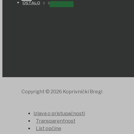
OSTALO
Copyright © 2026 Koprivnički Bregi
Izjava o pristupačnosti
Transparentnost
List općine