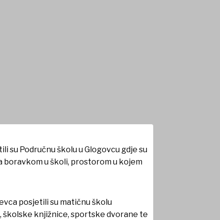
tili su Područnu školu u Glogovcu gdje su
 sa boravkom u školi, prostorom u kojem
evca posjetili su matičnu školu
, školske knjižnice, sportske dvorane te