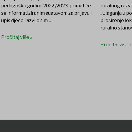
pedagošku godinu 2022./2023. primat će
ruralnog razvo
se informatiziranim sustavom za prijavu i
„Ulaganja u po
upis djece razvijenim…
proširenje lok
ruralno stanov
Pročitaj više »
Pročitaj više »