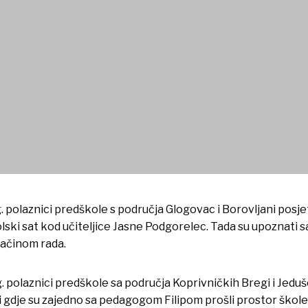
u i Matičnu školu
g. polaznici predškole s područja Glogovac i Borovljani posje
olski sat kod učiteljice Jasne Podgorelec. Tada su upoznati
načinom rada.
g. polaznici predškole sa područja Koprivničkih Bregi i Jeduš
 gdje su zajedno sa pedagogom Filipom prošli prostor škole