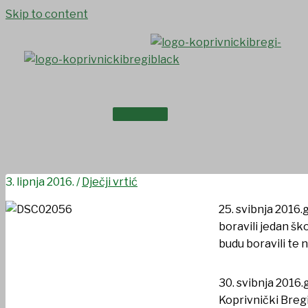
Skip to content
NASLOVNICA
Predškolci posjetili Područn
O NAMA
3. lipnja 2016.
/
Dječji vrtić
25. svibnja 2016.
boravili jedan šk
budu boravili te 
30. svibnja 2016.
Koprivnički Bregi