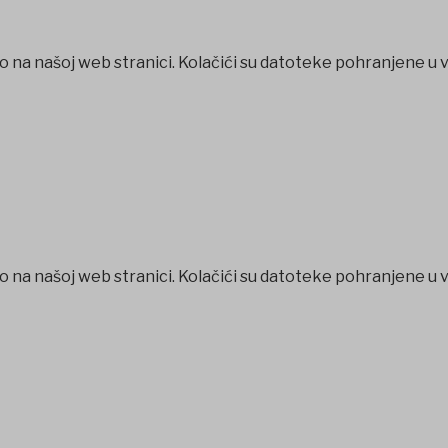
o na našoj web stranici. Kolačići su datoteke pohranjene u 
o na našoj web stranici. Kolačići su datoteke pohranjene u 
betpark
casibom
favorisen
matbet
Jojobet
iptv satın al
betcio