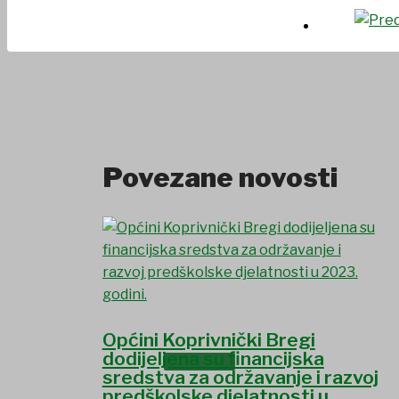
UDRUGE I DRUŠTVA
Povezane novosti
Općini Koprivnički Bregi
dodijeljena su financijska
USTANOVE
sredstva za održavanje i razvoj
predškolske djelatnosti u