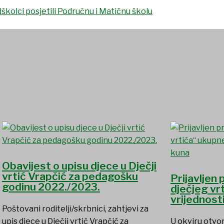
Obavijest o upisu djece u Dječji
vrtić Vrapčić za pedagošku
Prijavljen
godinu 2022./2023.
dječjeg vr
vrijednost
Poštovani roditelji/skrbnici, zahtjevi za
upis djece u Dječji vrtić Vrapčić za
U okviru otvo