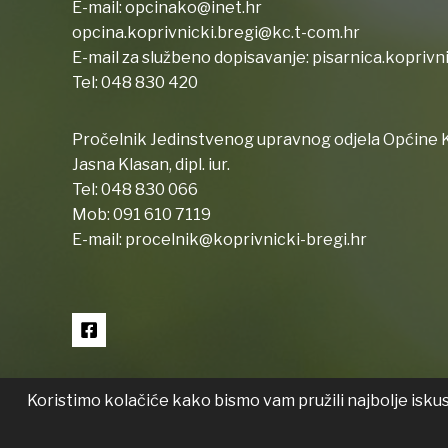
E-mail:
opcinako@inet.hr
opcina.koprivnicki.bregi@kc.t-com.hr
E-mail za službeno dopisavanje:
pisarnica.koprivn
Tel:
048 830 420
Pročelnik Jedinstvenog upravnog odjela Općine K
Jasna Klasan, dipl. iur.
Tel:
048 830 066
Mob:
091 610 7119
E-mail:
procelnik@koprivnicki-bregi.hr
Koristimo kolačiće kako bismo vam pružili najbolje isku
Copyright © 2026 Koprivnički Bregi