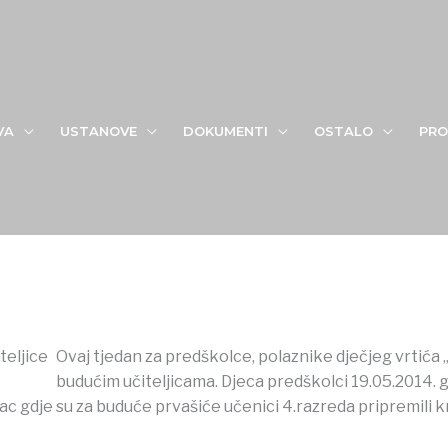
VA
USTANOVE
DOKUMENTI
OSTALO
PRO
Ovaj tjedan za predškolce, polaznike dječjeg vrtića 
budućim učiteljicama. Djeca predškolci 19.05.2014. go
c gdje su za buduće prvašiće učenici 4.razreda pripremili kr