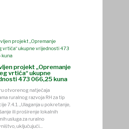
avljen projekt „Opremanje
jeg vrtića“ ukupne
ednosti 473 066,25 kuna
ru otvorenog natječaja
ma ruralnog razvoja RH za tip
ije 7.4.1. „Ulaganja u pokretanje,
šanje ili proširenje lokalnih
nih usluga za ruralno
ništvo, uključujući…