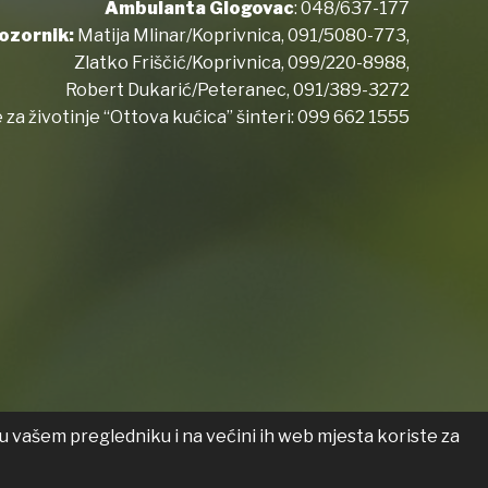
Ambulanta Glogovac
:
048/637-177
ozornik:
Matija Mlinar/Koprivnica,
091/5080-773
,
Zlatko Friščić/Koprivnica,
099/220-8988
,
Robert Dukarić/Peteranec,
091/389-3272
 za životinje “Ottova kućica” šinteri:
099 662 1555
u vašem pregledniku i na većini ih web mjesta koriste za
 o pristupačnosti
Transparentnost
List općine