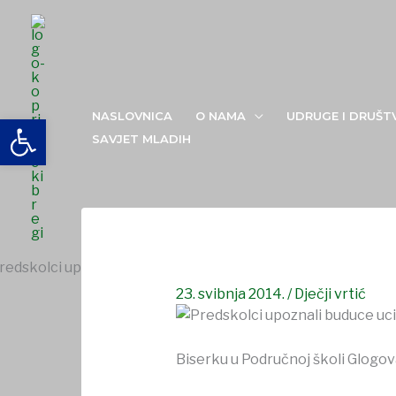
Skip
to
content
Predškolci upoznali buduće učiteljice
NASLOVNICA
O NAMA
UDRUGE I DRUŠT
Open toolbar
SAVJET MLADIH
23. svibnja 2014.
/
Dječji vrtić
Biserku u Područnoj školi Glogova