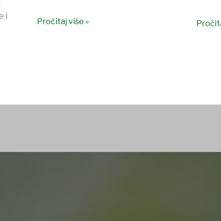
a
 i
Pročitaj više »
Pročita