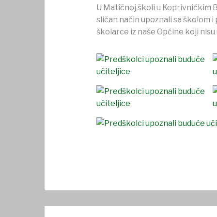
U Matičnoj školi u Koprivničkim Br
sličan način upoznali sa školom i
školarce iz naše Općine koji nisu