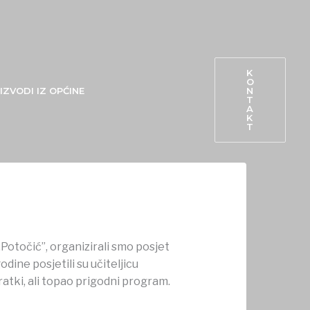
K
O
N
IZVODI IZ OPĆINE
T
A
K
T
„Potočić”, organizirali smo posjet
dine posjetili su učiteljicu
atki, ali topao prigodni program.