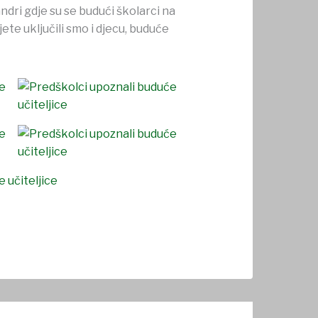
ndri gdje su se budući školarci na
ete uključili smo i djecu, buduće