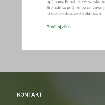
općinama Republike Hrvatske z
financijsku potporu za održavanje
razvoj predškolske djelatnosti…
Pročitaj više »
KONTAKT