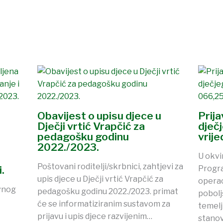
Obavijest o upisu djece u
Prij
Dječji vrtić Vrapčić za
dječ
pedagošku godinu
vrij
2022./2023.
U okvi
Poštovani roditelji/skrbnici, zahtjevi za
.
Progra
upis djece u Dječji vrtić Vrapčić za
operac
vnog
pedagošku godinu 2022./2023. primat
pobolj
će se informatiziranim sustavom za
temelj
prijavu i upis djece razvijenim…
stanov