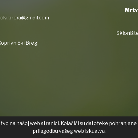
Mrtv
icki.bregi@gmail.com
Sklonište
oprivnički Bregi
stvo na našoj web stranici. Kolačići su datoteke pohranjene 
Izjava
prilagodbu vašeg web iskustva.