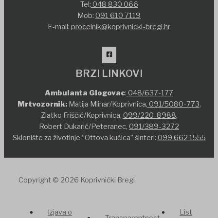
Tel:
048 830 066
Mob:
091 610 7119
E-mail:
procelnik@koprivnicki-bregi.hr
BRZI LINKOVI
Ambulanta Glogovac
:
048/637-177
Mrtvozornik:
Matija Mlinar/Koprivnica,
091/5080-773
,
Zlatko Friščić/Koprivnica,
099/220-8988
,
Robert Dukarić/Peteranec,
091/389-3272
Sklonište za životinje “Ottova kućica” šinteri:
099 662 1555
Copyright © 2026 Koprivnički Bregi
Izjava o
List
Transparentnost