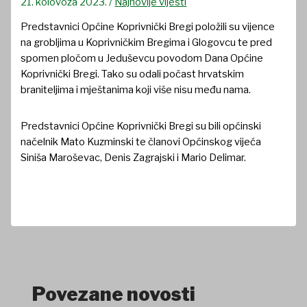
21. kolovoza 2023.
/
Najnovije vijesti
Predstavnici Općine Koprivnički Bregi položili su vijence
na grobljima u Koprivničkim Bregima i Glogovcu te pred
spomen pločom u Jeduševcu povodom Dana Općine
Koprivnički Bregi. Tako su odali počast hrvatskim
braniteljima i mještanima koji više nisu među nama.
Predstavnici Općine Koprivnički Bregi su bili općinski
načelnik Mato Kuzminski te članovi Općinskog vijeća
Siniša Maroševac, Denis Zagrajski i Mario Delimar.
Povezane novosti