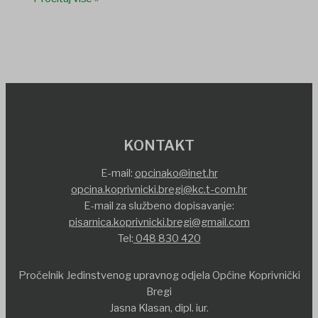
KONTAKT
E-mail:
opcinako@inet.hr
opcina.koprivnicki.bregi@kc.t-com.hr
E-mail za službeno dopisavanje:
pisarnica.koprivnicki.bregi@gmail.com
Tel:
048 830 420
Pročelnik Jedinstvenog upravnog odjela Općine Koprivnički
Bregi
Jasna Klasan, dipl. iur.