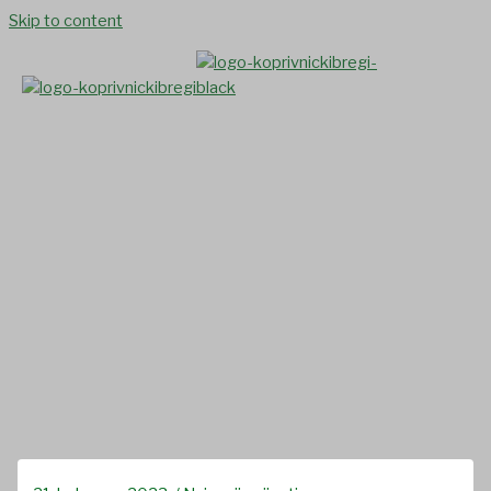
Skip to content
Predstavnici Općine
Koprivnički Bregi položili su
vijence na grobljima u
Koprivničkim Bregima i
Glogovcu te pred spomen
pločom u Jeduševcu povodom
Dana Općine Koprivnički
Bregi