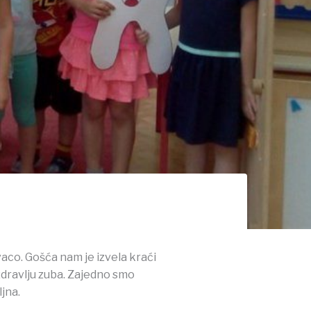
aco. Gošća nam je izvela kraći
zdravlju zuba. Zajedno smo
jna.