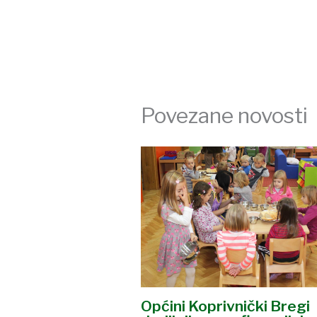
Povezane novosti
Općini Koprivnički Bregi