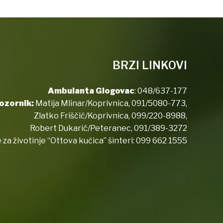
BRZI LINKOVI
Ambulanta Glogovac
:
048/637-177
ozornik:
Matija Mlinar/Koprivnica,
091/5080-773
,
Zlatko Friščić/Koprivnica,
099/220-8988
,
Robert Dukarić/Peteranec,
091/389-3272
 za životinje “Ottova kućica” šinteri:
099 662 1555