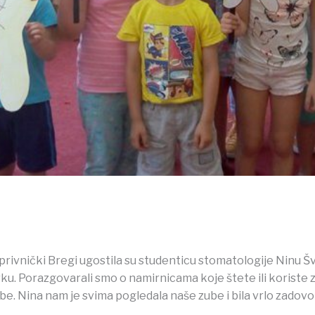
privnički Bregi ugostila su studenticu stomatologije Ninu Šv
ku. Porazgovarali smo o namirnicama koje štete ili koriste 
be. Nina nam je svima pogledala naše zube i bila vrlo zadovol