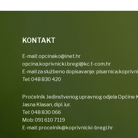
KONTAKT
E-mail:
opcinako@inet.hr
opcina.koprivnicki.bregi@kc.t-com.hr
E-mail za službeno dopisavanje:
pisarnica.koprivn
Tel:
048 830 420
Pročelnik Jedinstvenog upravnog odjela Općine K
Jasna Klasan, dipl. iur.
Tel:
048 830 066
Mob:
091 610 7119
E-mail:
procelnik@koprivnicki-bregi.hr