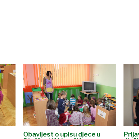
Prij
Obavijest o upisu djece u