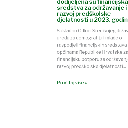
dodijeljena su financijska
sredstva za održavanje i
razvoj predškolske
djelatnosti u 2023. godini
Sukladno Odluci Središnjeg drža
ureda za demografiju i mlade o
raspodjeli financijskih sredstava
općinama Republike Hrvatske z
financijsku potporu za održavanje
razvoj predškolske djelatnosti…
Pročitaj više »