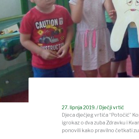
27. lipnja 2019.
/
Dječji vrtić
Djeca dječjeg vrtića “Potočić” Ko
igrokaz o dva zuba Zdravku i Kvar
ponovili kako pravilno četkati zu