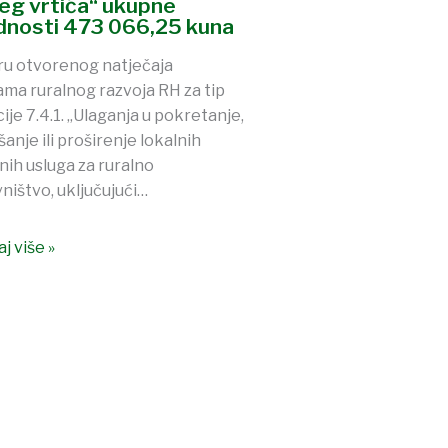
jeg vrtića“ ukupne
ednosti 473 066,25 kuna
ru otvorenog natječaja
ma ruralnog razvoja RH za tip
ije 7.4.1. „Ulaganja u pokretanje,
šanje ili proširenje lokalnih
nih usluga za ruralno
ništvo, uključujući…
j više »