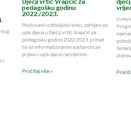
dječ
Dječji vrtić Vrapčić za
vrij
pedagošku godinu
2022./2023.
U okvi
.
Poštovani roditelji/skrbnici, zahtjevi za
Progra
vnog
upis djece u Dječji vrtić Vrapčić za
operac
pedagošku godinu 2022./2023. primat
pobolj
će se informatiziranim sustavom za
temelj
a
prijavu i upis djece razvijenim…
stanov
 i
Pročitaj više »
Pročita