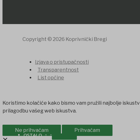
Copyright © 2026 Koprivnički Bregi
Izjava o pristupačnosti
Transparentnost
List općine
Koristimo kolačiće kako bismo vam pružili najbolje iskustv
prilagodbu vašeg web iskustva.
Ne prihvaćam
Prihvaćam
OSTALO
×