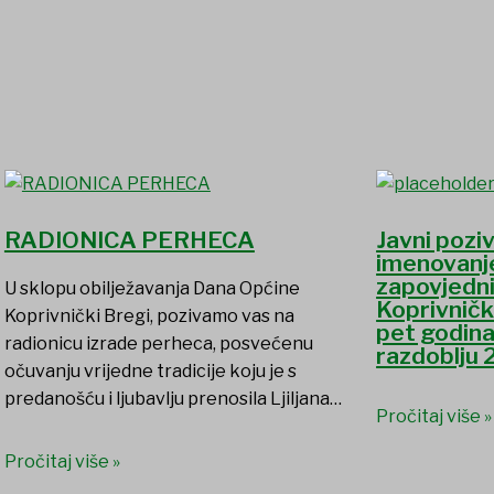
RADIONICA PERHECA
Javni poziv
imenovanj
zapovjedn
U sklopu obilježavanja Dana Općine
Koprivničk
Koprivnički Bregi, pozivamo vas na
pet godin
radionicu izrade perheca, posvećenu
razdoblju 
očuvanju vrijedne tradicije koju je s
predanošću i ljubavlju prenosila Ljiljana…
Pročitaj više »
Pročitaj više »