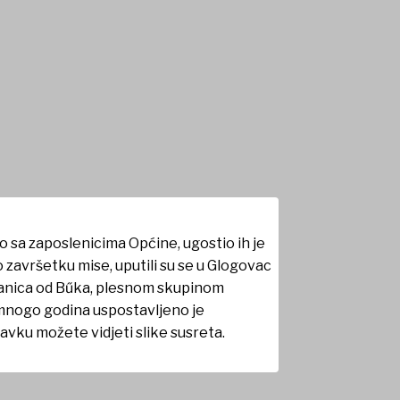
o sa zaposlenicima Općine, ugostio ih je
završetku mise, uputili su se u Glogovac
 Danica od Bűka, plesnom skupinom
e mnogo godina uspostavljeno je
tavku možete vidjeti slike susreta.