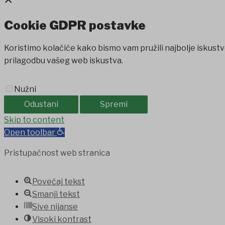
Cookie GDPR postavke
Koristimo kolačiće kako bismo vam pružili najbolje iskustv
prilagodbu vašeg web iskustva.
Nužni
Odustani
Spremi
t
Grandpashabet
Skip to content
jojobet
Holiganbet
Holiganbet
Holiganbet
J
Open toolbar
Pristupačnost web stranica
Povećaj tekst
Smanji tekst
Sive nijanse
Visoki kontrast