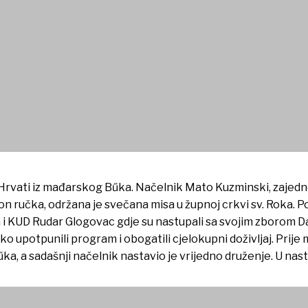
ma iz Mađarske
u Hrvati iz mađarskog Bűka. Načelnik Mato Kuzminski, zajedn
učka, održana je svečana misa u župnoj crkvi sv. Roka. Po 
na i KUD Rudar Glogovac gdje su nastupali sa svojim zborom
o upotpunili program i obogatili cjelokupni doživljaj. Prij
űka, a sadašnji načelnik nastavio je vrijedno druženje. U nas