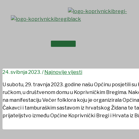
Skip
to
content
NASLOVNICA
Prijateljski susret s Hrvati
O NAMA
24. svibnja 2023.
/
Najnovije vijesti
U subotu, 29. travnja 2023. godine našu Općinu posjetili s
ručkom, u društvenom domu u Koprivničkim Bregima. Nakon r
na manifestaciju Večer folklora koju je organizirala Opći
Čakavci i tamburaškim sastavom iz hrvatskog Židana te tak
prijateljstvo između Općine Koprivnički Bregi i Hrvata iz B