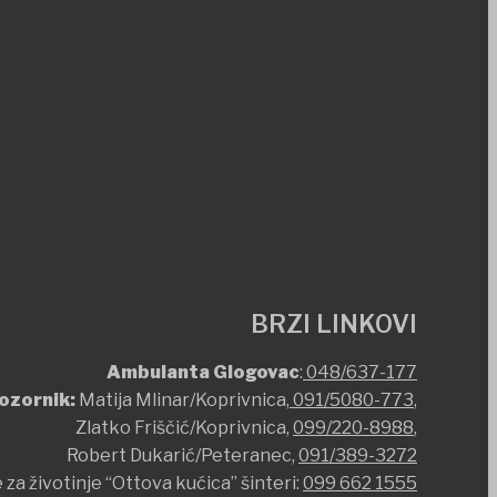
BRZI LINKOVI
Ambulanta Glogovac
:
048/637-177
ozornik:
Matija Mlinar/Koprivnica,
091/5080-773
,
Zlatko Friščić/Koprivnica,
099/220-8988
,
Robert Dukarić/Peteranec,
091/389-3272
 za životinje “Ottova kućica” šinteri:
099 662 1555