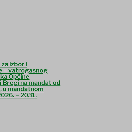
 za izbor i
e – vatrogasnog
ika Općine
i Bregi na mandat od
a, u mandatnom
2026. – 2031.