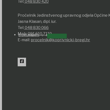
Tel:
048 830 420
Pročelnik Jedinstvenog upravnog odjela Općine K
Jasna Klasan, dipl. iur.
Tel:
048 830 066
Mob:
091 610 7119
DOKUMENTI
E-mail:
procelnik@koprivnicki-bregi.hr