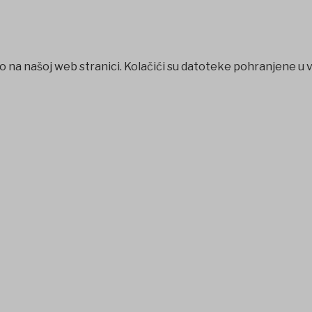
o na našoj web stranici. Kolačići su datoteke pohranjene u 
ojobet
jojobet
nakitbahis
betpark
casibom
favorisen
matbet
J