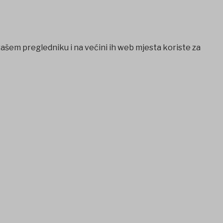
vašem pregledniku i na većini ih web mjesta koriste za
ojobet
iptv satın al
betcio
Grandpashabet
Ankara escort
casi