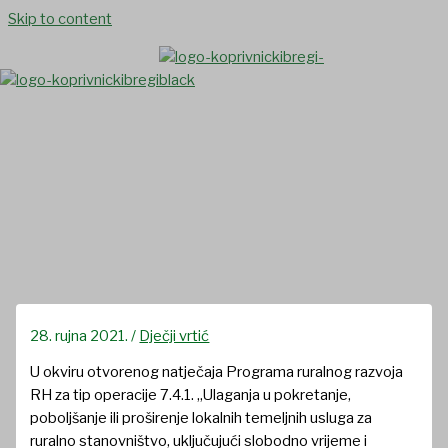
Skip to content
Prijavljen projekt „Opremanje
dječjeg vrtića“ ukupne
vrijednosti 473 066,25 kuna
28. rujna 2021.
/
Dječji vrtić
U okviru otvorenog natječaja Programa ruralnog razvoja
RH za tip operacije 7.4.1. „Ulaganja u pokretanje,
poboljšanje ili proširenje lokalnih temeljnih usluga za
ruralno stanovništvo, uključujući slobodno vrijeme i