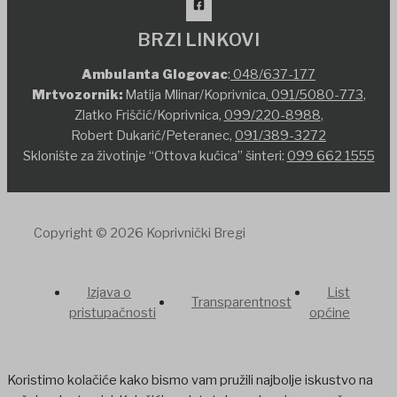
BRZI LINKOVI
Ambulanta Glogovac
:
048/637-177
Mrtvozornik:
Matija Mlinar/Koprivnica,
091/5080-773
,
Zlatko Friščić/Koprivnica,
099/220-8988
,
Robert Dukarić/Peteranec,
091/389-3272
Sklonište za životinje “Ottova kućica” šinteri:
099 662 1555
Copyright © 2026 Koprivnički Bregi
Izjava o
List
Transparentnost
pristupačnosti
općine
Koristimo kolačiće kako bismo vam pružili najbolje iskustvo na