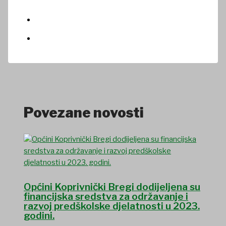
Povezane novosti
Općini Koprivnički Bregi dodijeljena su
financijska sredstva za održavanje i
razvoj predškolske djelatnosti u 2023.
godini.