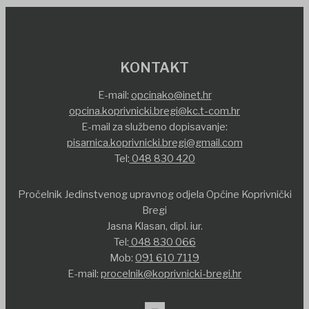
KONTAKT
E-mail:
opcinako@inet.hr
opcina.koprivnicki.bregi@kc.t-com.hr
E-mail za službeno dopisavanje:
pisarnica.koprivnicki.bregi@gmail.com
Tel:
048 830 420
Pročelnik Jedinstvenog upravnog odjela Općine Koprivnički
Bregi
Jasna Klasan, dipl. iur.
Tel:
048 830 066
Mob:
091 610 7119
E-mail:
procelnik@koprivnicki-bregi.hr