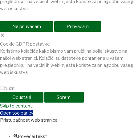
pregledniku i na većini ih web mjesta koriste za prilagodbu vašeg
web iskustva.
Ne prihvaćam
Prihvaćam
×
Cookie GDPR postavke
Koristimo kolačiće kako bismo vam pružili najbolje iskustvo na
našoj web stranici. Kolačići su datoteke pohranjene u vašem
pregledniku i na većini ih web mjesta koriste za prilagodbu vašeg
web iskustva.
Nužni
Odustani
Spremi
ashabet
Skip to content
jojobet
Casinolevant
Holiganbet
Holiganbet
Holiganbet
Jojo
Open toolbar
Pristupačnost web stranica
Povećaj tekst