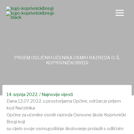
Skip
to
content
PRIJEM ODLIČNIH UČENIKA OSMIH RAZREDA O-Š.
KOPRIVNIČKI BREGI
14. srpnja 2022.
/
Najnovije vijesti
Dana 12.07.2022. u prostorijama Općine, održan je prijem
kod Načelnika
Općine za učenike osmih razreda Osnovne škole Koprivnički
Bregi koji
su cijelo svoje osmogodišnje školovanje prolazili s odličnim