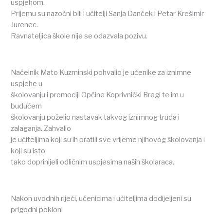
uspjehom.
Prijemu su nazočni bili i učitelji Sanja Danček i Petar Krešimir
Jurenec.
Ravnateljica škole nije se odazvala pozivu.
Načelnik Mato Kuzminski pohvalio je učenike za iznimne
uspjehe u
školovanju i promociji Općine Koprivnički Bregi te im u
budućem
školovanju poželio nastavak takvog iznimnog truda i
zalaganja. Zahvalio
je učiteljima koji su ih pratili sve vrijeme njihovog školovanja i
koji su isto
tako doprinijeli odličnim uspjesima naših školaraca.
Nakon uvodnih riječi, učenicima i učiteljima dodijeljeni su
prigodni pokloni