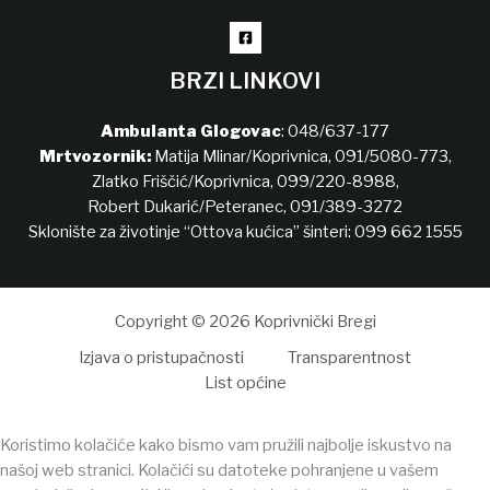
BRZI LINKOVI
Ambulanta Glogovac
:
048/637-177
Mrtvozornik:
Matija Mlinar/Koprivnica,
091/5080-773
,
Zlatko Friščić/Koprivnica,
099/220-8988
,
Robert Dukarić/Peteranec,
091/389-3272
Sklonište za životinje “Ottova kućica” šinteri:
099 662 1555
Copyright © 2026 Koprivnički Bregi
Izjava o pristupačnosti
Transparentnost
List općine
Koristimo kolačiće kako bismo vam pružili najbolje iskustvo na
našoj web stranici. Kolačići su datoteke pohranjene u vašem