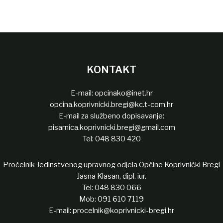
KONTAKT
E-mail:
opcinako@inet.hr
opcina.koprivnicki.bregi@kc.t-com.hr
E-mail za službeno dopisavanje:
pisarnica.koprivnicki.bregi@gmail.com
Tel:
048 830 420
Pročelnik Jedinstvenog upravnog odjela Općine Koprivnički Bregi
Jasna Klasan, dipl. iur.
Tel:
048 830 066
Mob:
091 610 7119
E-mail:
procelnik@koprivnicki-bregi.hr