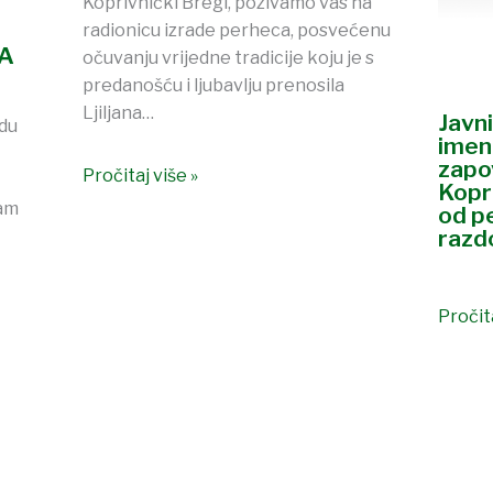
Koprivnički Bregi, pozivamo vas na
radionicu izrade perheca, posvećenu
A
očuvanju vrijedne tradicije koju je s
predanošću i ljubavlju prenosila
Ljiljana…
Javni
odu
imen
zapo
Pročitaj više »
Kopr
vam
od p
razd
Pročita