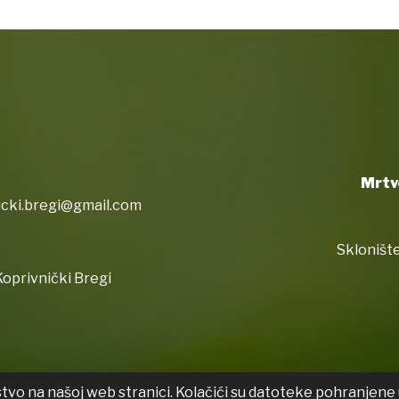
Mrtv
icki.bregi@gmail.com
Sklonište
oprivnički Bregi
stvo na našoj web stranici. Kolačići su datoteke pohranjene 