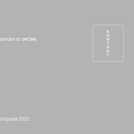
K
O
N
IZVODI IZ OPĆINE
T
A
K
T
istopada 2021.