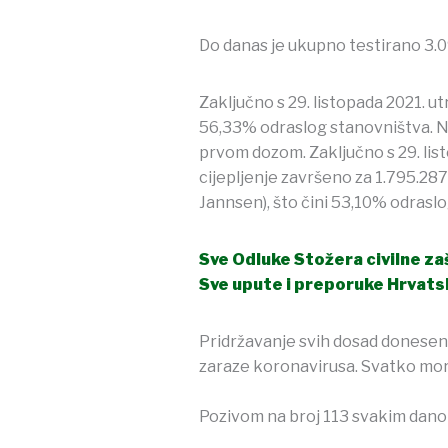
Do danas je ukupno testirano 3.0
Zaključno s 29. listopada 2021. 
56,33% odraslog stanovništva. Na 
prvom dozom. Zaključno s 29. lis
cijepljenje završeno za 1.795.287
Jannsen), što čini 53,10% odrasl
Sve Odluke Stožera civilne z
Sve upute i preporuke Hrvats
Pridržavanje svih dosad donesen
zaraze koronavirusa. Svatko mora 
Pozivom na broj 113 svakim danom