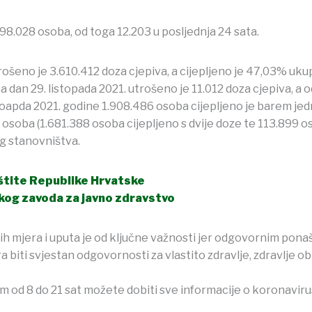
98.028 osoba, od toga 12.203 u posljednja 24 sata.
utrošeno je 3.610.412 doza cjepiva, a cijepljeno je 47,03% u
dan 29. listopada 2021. utrošeno je 11.012 doza cjepiva, a o
toapda 2021. godine 1.908.486 osoba cijepljeno je barem jed
 osoba (1.681.388 osoba cijepljeno s dvije doze te 113.899 
og stanovništva.
aštite Republike Hrvatske
kog zavoda za javno zdravstvo
ih mjera i uputa je od ključne važnosti jer odgovornim pon
biti svjestan odgovornosti za vlastito zdravlje, zdravlje obi
 od 8 do 21 sat možete dobiti sve informacije o koronaviru