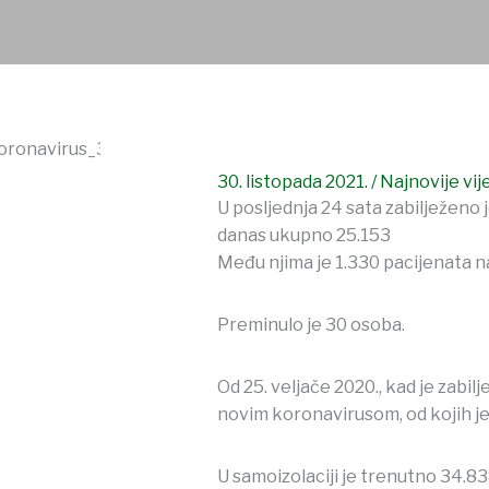
30. listopada 2021.
/
Najnovije vij
U posljednja 24 sata zabilježeno 
danas ukupno 25.153
Među njima je 1.330 pacijenata na
Preminulo je 30 osoba.
Od 25. veljače 2020., kad je zabi
novim koronavirusom, od kojih je
U samoizolaciji je trenutno 34.8