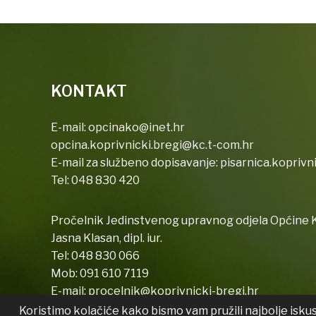
KONTAKT
E-mail:
opcinako@inet.hr
opcina.koprivnicki.bregi@kc.t-com.hr
E-mail za službeno dopisavanje:
pisarnica.koprivn
Tel:
048 830 420
Pročelnik Jedinstvenog upravnog odjela Općine K
Jasna Klasan, dipl. iur.
Tel:
048 830 066
Mob:
091 610 7119
E-mail:
procelnik@koprivnicki-bregi.hr
Koristimo kolačiće kako bismo vam pružili najbolje isku