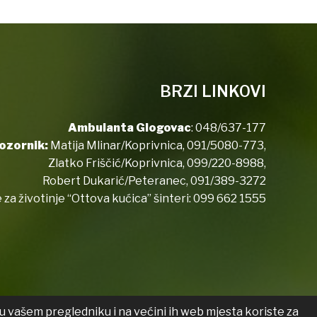
BRZI LINKOVI
Ambulanta Glogovac
:
048/637-177
ozornik:
Matija Mlinar/Koprivnica,
091/5080-773
,
Zlatko Friščić/Koprivnica,
099/220-8988
,
Robert Dukarić/Peteranec,
091/389-3272
 za životinje “Ottova kućica” šinteri:
099 662 1555
u vašem pregledniku i na većini ih web mjesta koriste za