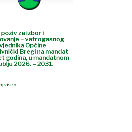
 poziv za izbor i
ovanje – vatrogasnog
vjednika Općine
ivnički Bregi na mandat
et godina, u mandatnom
oblju 2026. – 2031.
j više »