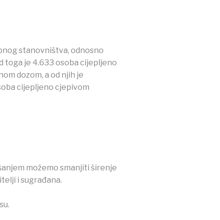
kupnog stanovništva, odnosno
d toga je 4.633 osoba cijepljeno
nom dozom, a od njih je
osoba cijepljeno cjepivom
ašanjem možemo smanjiti širenje
telji i sugrađana.
su.