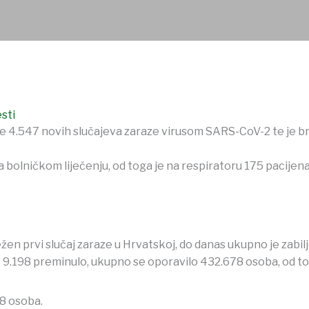
esti
je 4.547 novih slučajeva zaraze virusom SARS-CoV-2 te je br
 bolničkom liječenju, od toga je na respiratoru 175 pacijena
lježen prvi slučaj zaraze u Hrvatskoj, do danas ukupno je za
 9.198 preminulo, ukupno se oporavilo 432.678 osoba, od tog
38 osoba.