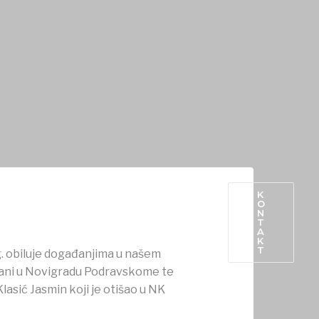
K
O
N
PROIZVODI IZ OPĆINE
T
A
K
T
. obiluje događanjima u našem
orani u Novigradu Podravskome te
lasić Jasmin koji je otišao u NK