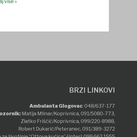
j više »
BRZI LINKOVI
Ambulanta Glogovac
:
048/637-177
ozornik:
Matija Mlinar/Koprivnica,
091/5080-773
,
Zlatko Friščić/Koprivnica,
099/220-8988
,
Robert Dukarić/Peteranec,
091/389-3272
 za životinje “Ottova kućica” šinteri:
099 662 1555