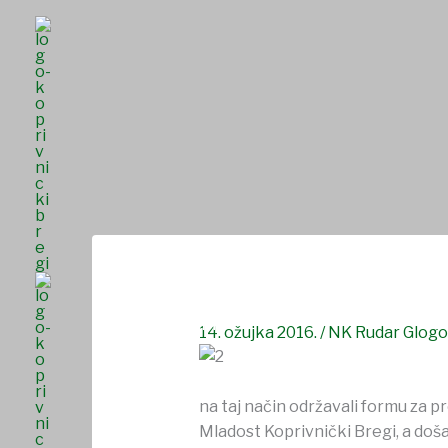
Skip
to
content
Pripreme u klubu za nastavak sezone
NASLOVNICA
O NAMA
UDRUGE I DRU
SAVJET MLADIH
14. ožujka 2016.
/
NK Rudar Glog
na taj način održavali formu za pr
Mladost Koprivnički Bregi, a doš