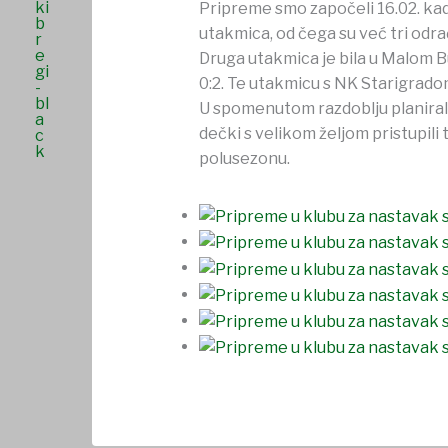
Pripreme smo započeli 16.02. kada
utakmica, od čega su već tri odra
Druga utakmica je bila u Malom B
0:2. Te utakmicu s NK Starigradom 
U spomenutom razdoblju planirali
dečki s velikom željom pristupili
polusezonu.