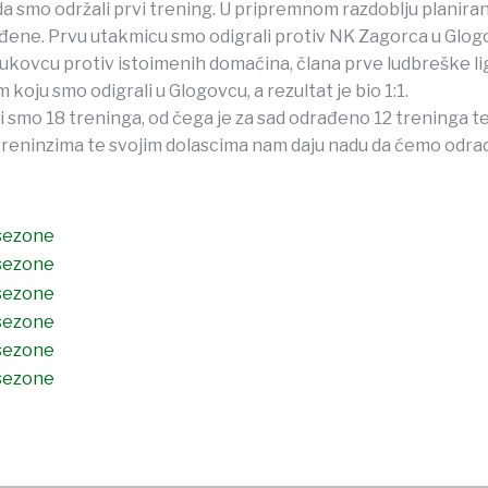
 smo održali prvi trening. U pripremnom razdoblju planirano 
đene. Prvu utakmicu smo odigrali protiv NK Zagorca u Glogov
ukovcu protiv istoimenih domaćina, člana prve ludbreške lig
koju smo odigrali u Glogovcu, a rezultat je bio 1:1.
 smo 18 treninga, od čega je za sad odrađeno 12 treninga t
 treninzima te svojim dolascima nam daju nadu da ćemo odrad