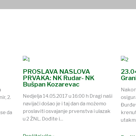
PROSLAVA NASLOVA
23.0
PRVAKA: NK Rudar- NK
Gran
Bušpan Kozarevac
a
Nakon 
Nedjelja 14.05.2017 u 16:00 h Dragi naši
r, 2.
osigur
navijači došao je i taj dan da možemo
Đurđev
proslaviti osvajanje prvenstva i ulazak
se da
krenut
u 2 ŽNL. Dođite i…
utakmi