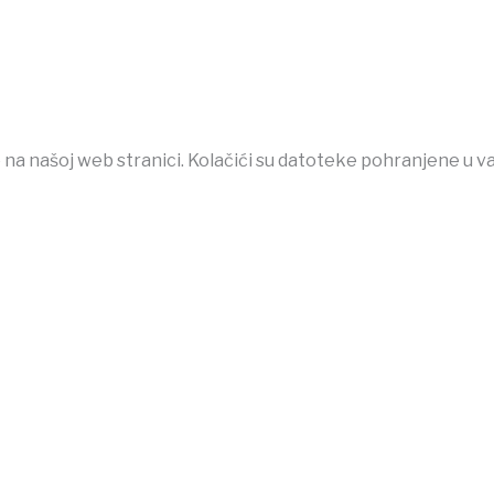
 na našoj web stranici. Kolačići su datoteke pohranjene u v
et
betpark
casibom
favorisen
matbet
Jojobet
iptv satın al
bet