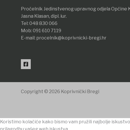
Pročelnik Jedinstvenog upravnog odjela Općine K
Jasna Klasan, dipl. iur.
Tel:
048 830 066
Mob:
091 610 7119
E-mail:
procelnik@koprivnicki-bregi.hr
Copyright © 2026 Koprivnički Bregi
Koristimo kolačiće kako bismo vam pružili najbolje iskustvo
prilagodbu vašeg web iskustva.