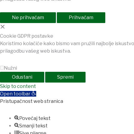
Ne prihvaćam
Prihvaćam
×
Cookie GDPR postavke
Koristimo kolačiće kako bismo vam pružili najbolje iskustvo
prilagodbu vašeg web iskustva.
Nužni
Odustani
Spremi
jobet
Skip to content
holiganbet
Holiganbet
Holiganbet
jojobet
grandpashab
Open toolbar
Pristupačnost web stranica
Povećaj tekst
Smanji tekst
Sive nijanse