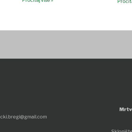
Pročitaj više »
Pročita
Mrtv
icki.bregi@gmail.com
Sklonište