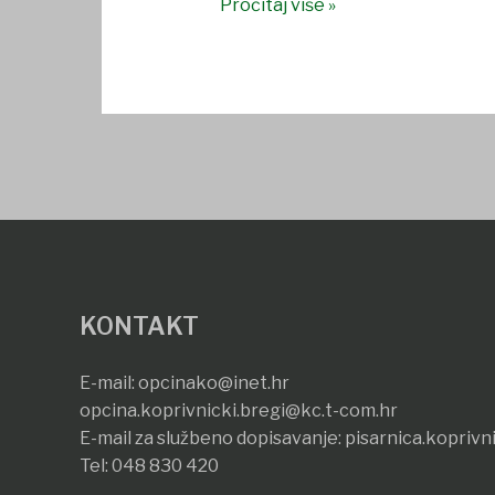
Pročitaj više »
KONTAKT
E-mail:
opcinako@inet.hr
opcina.koprivnicki.bregi@kc.t-com.hr
E-mail za službeno dopisavanje:
pisarnica.koprivn
Tel:
048 830 420