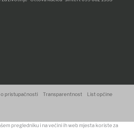
 o pristupačnosti
Transparentnost
List općine
ašem pregledniku i na većini ih web mjesta koriste za