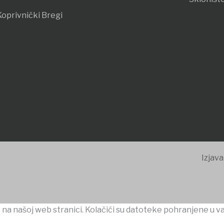
oprivnički Bregi
Izjava
 na našoj web stranici. Kolačići su datoteke pohranjene u v