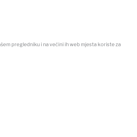
ašem pregledniku i na većini ih web mjesta koriste za
cio
Casibom
Ankara escort
Ankara escort
Jojobet Giriş
Jojobe