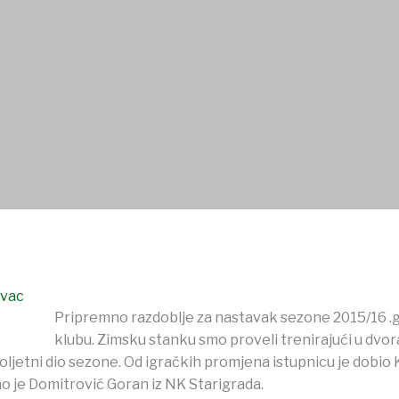
ŠTVA
USTANOVE
DOKUMENTI
OSTALO
ovac
Pripremno razdoblje za nastavak sezone 2015/16 .g
klubu. Zimsku stanku smo proveli trenirajući u dv
oljetni dio sezone. Od igračkih promjena istupnicu je dobio K
ao je Domitrović Goran iz NK Starigrada.