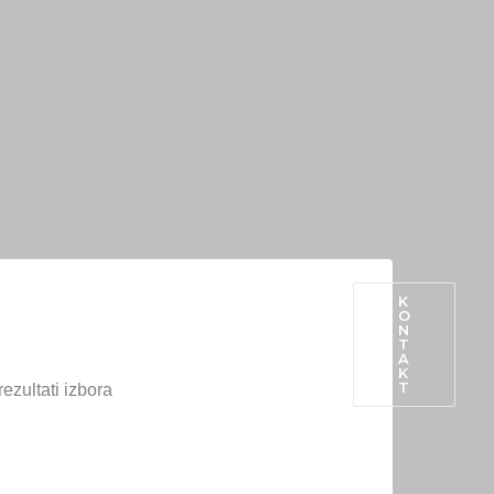
K
O
N
PROIZVODI IZ OPĆINE
T
A
K
T
ezultati izbora