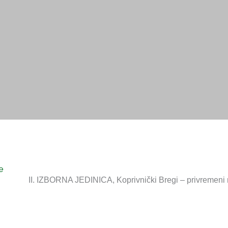
ŠTVA
USTANOVE
DOKUMENTI
OSTALO
e
II. IZBORNA JEDINICA, Koprivnički Bregi – privremeni r