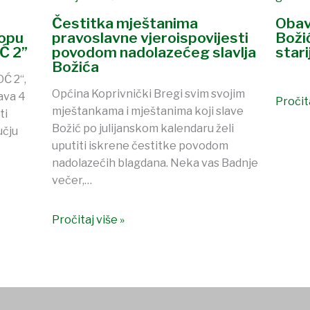
Čestitka mještanima
Obav
lopu
pravoslavne vjeroispovijesti
Boži
Ć 2”
povodom nadolazećeg slavlja
stari
Božića
Ć 2“,
Općina Koprivnički Bregi svim svojim
ava 4
Pročita
mještankama i mještanima koji slave
ti
Božić po julijanskom kalendaru želi
učju
uputiti iskrene čestitke povodom
nadolazećih blagdana. Neka vas Badnje
večer,…
Pročitaj više »