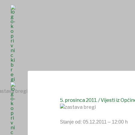
Skip
to
content
Privremeni rezultati izbora
NASLOVNICA
O NAMA
UDRUGE I DRU
SAVJET MLADIH
5. prosinca 2011.
/
Vijesti iz Općin
Stanje od: 05.12.2011 – 12:00 h