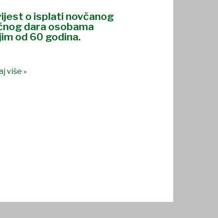
ijest o isplati novčanog
ćnog dara osobama
jim od 60 godina.
j više »