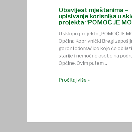
Obavijest mještanima –
upisivanje korisnika u sk
projekta “POMOĆ JE MO
U sklopu projekta „POMOĆ JE MO
Općina Koprivnički Bregi zapošlj
gerontodomaćice koje će obilazi
starije i nemoćne osobe na podr
Općine. Ovim putem…
Pročitaj više »