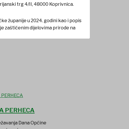
ijanski trg 4/II, 48000 Koprivnica.
ke županije u 2024. godini kao i popis
e zaštićenim dijelovima prirode na
A PERHECA
ježavanja Dana Općine