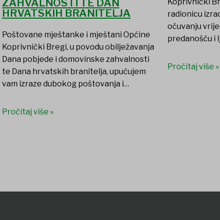
ZAHVALNOSTI TE DAN
Koprivnički B
HRVATSKIH BRANITELJA
radionicu izr
očuvanju vrije
Poštovane mještanke i mještani Općine
predanošću i l
Koprivnički Bregi, u povodu obilježavanja
Dana pobjede i domovinske zahvalnosti
Pročitaj više »
te Dana hrvatskih branitelja, upućujem
vam izraze dubokog poštovanja i…
Pročitaj više »