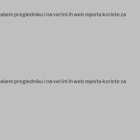
vašem pregledniku i na većini ih web mjesta koriste za
vašem pregledniku i na većini ih web mjesta koriste za
etcio
Casibom
Ankara escort
Ankara escort
betorder giriş
b