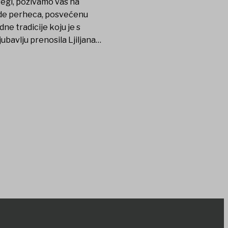
regi, pozivamo vas na
ade perheca, posvećenu
dne tradicije koju je s
jubavlju prenosila Ljiljana…