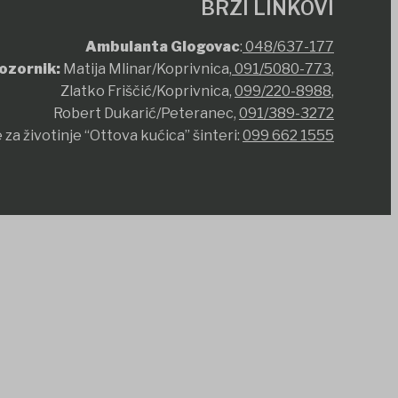
BRZI LINKOVI
Ambulanta Glogovac
:
048/637-177
ozornik:
Matija Mlinar/Koprivnica,
091/5080-773
,
Zlatko Friščić/Koprivnica,
099/220-8988
,
Robert Dukarić/Peteranec,
091/389-3272
 za životinje “Ottova kućica” šinteri:
099 662 1555