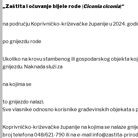
„Zaštita i očuvan
je bijele rode
(
Ciconia ciconia
)
“
na području Koprivničko-križevačke županije u 2024. godin
po gnijezdu rode
Ukoliko na krovu stambenog ili gospodarskog objekta kojem
gnijezdu. Naknada služi za
na kojima se
to gnijezdo nalazi.
Sve vlasnike odnosno korisnike građevinskih objekata s 
Koprivničko-križevačke županije na kojima se nalaze gnije
broj telefona 048/621-790 ili na e-mail info@zastita-priro