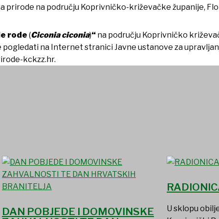
a prirode na području Koprivničko-križevačke županije, Flor
ele rode
(
Ciconia ciconia
)
“
na području Koprivničko križevač
gledati na Internet stranici Javne ustanove za upravljanj
irode-kckzz.hr.
RADIONIC
U sklopu obil
DAN POBJEDE I DOMOVINSKE