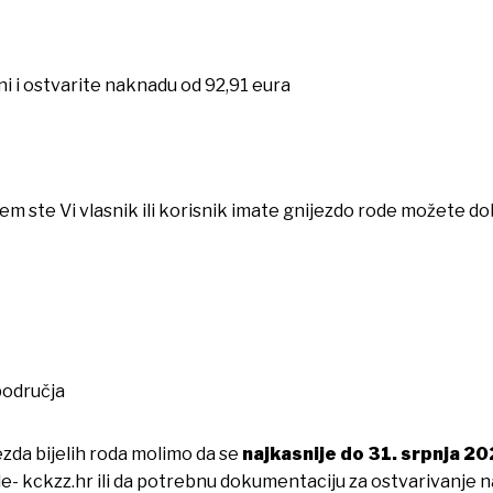
i i ostvarite naknadu od 92,91 eura
 ste Vi vlasnik ili korisnik imate gnijezdo rode možete dob
područja
zda bijelih roda molimo da se
najkasnije do 31. srpnja 2
de- kckzz.hr ili da potrebnu dokumentaciju za ostvarivanje 