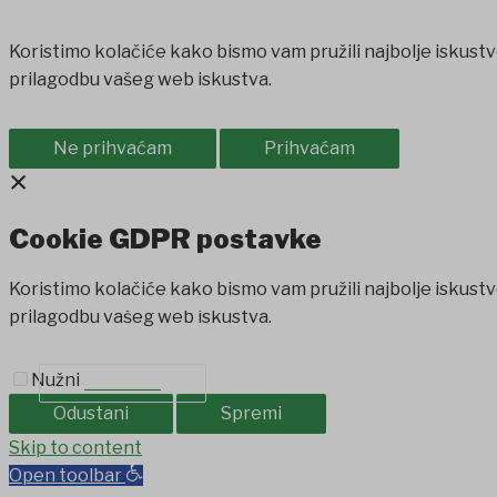
Koristimo kolačiće kako bismo vam pružili najbolje iskustv
prilagodbu vašeg web iskustva.
Ne prihvaćam
Prihvaćam
×
Cookie GDPR postavke
Koristimo kolačiće kako bismo vam pružili najbolje iskustv
PROIZVODI IZ OPĆINE
prilagodbu vašeg web iskustva.
SAVJET MLADIH
Nužni
KONTAKT
Odustani
Spremi
Jojobet
Skip to content
holiganbet
Holiganbet
Holiganbet
jojobet
grandpash
Open toolbar