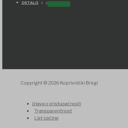
OSTALO
Copyright © 2026 Koprivnički Bregi
Izjava o pristupačnosti
Transparentnost
List općine