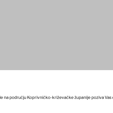
ijele rode (Ciconia ciconia)”
nije u 2024. godini
e na području Koprivničko-križevačke županije poziva Vas da