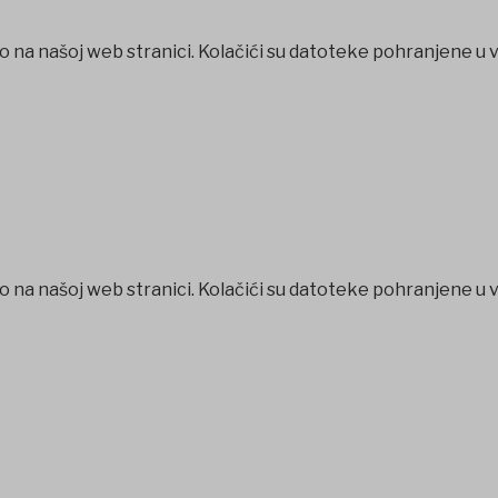
o na našoj web stranici. Kolačići su datoteke pohranjene u 
o na našoj web stranici. Kolačići su datoteke pohranjene u 
abet
betpark
casibom
favorisen
matbet
Jojobet
iptv satın al
b