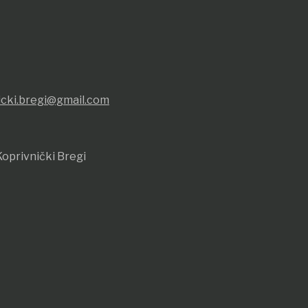
icki.bregi@gmail.com
oprivnički Bregi