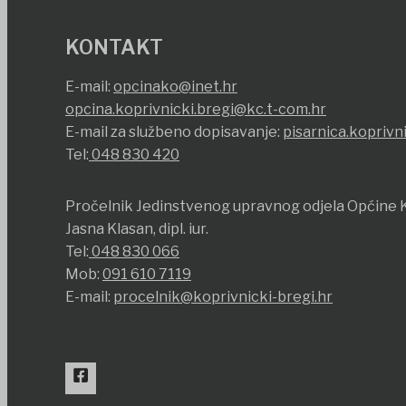
KONTAKT
E-mail:
opcinako@inet.hr
opcina.koprivnicki.bregi@kc.t-com.hr
E-mail za službeno dopisavanje:
pisarnica.koprivn
Tel:
048 830 420
Pročelnik Jedinstvenog upravnog odjela Općine K
Jasna Klasan, dipl. iur.
Tel:
048 830 066
Mob:
091 610 7119
E-mail:
procelnik@koprivnicki-bregi.hr