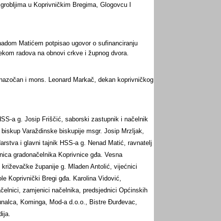
 grobljima u Koprivničkim Bregima, Glogovcu I
nadom Matićem potpisao ugovor o sufinanciranju
jekom radova na obnovi crkve i župnog dvora.
bio nazočan i mons. Leonard Markač, dekan koprivničkog
SS-a g. Josip Friščić, saborski zastupnik i načelnik
 biskup Varaždinske biskupije msgr. Josip Mrzljak,
stva i glavni tajnik HSS-a g. Nenad Matić, ravnatelj
jenica gradonačelnika Koprivnice gđa. Vesna
 križevačke županije g. Mladen Antolić, vijećnici
le Koprivnički Bregi gđa. Karolina Vidović,
čelnici, zamjenici načelnika, predsjednici Općinskih
omunalca, Kominga, Mod-a d.o.o., Bistre Đurđevac,
ija.