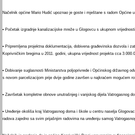
UDRUGE I DRUŠTVA
Načelnik općine Mario Hudić upoznao je goste i mještane s radom Općine u p
• Početak izgradnje kanalizacijske mreže u Glogovcu s ukupnom vrijednosti 
• Pripremljena projektna doklumentacija, dobivena građevinska dozvola i zat
Koprivničkim bregima u 2011. godini, ukupna vrijednost projekta cca 3.000.0
• Dobivanje suglasnosti Ministarstva poljoprivrede i Općinskog državnog odv
s novom parcelizacijom prije dvije godine završen u najkraćem mogućem r
• Završetak kompletne obnove unutrašnjeg i vanjskog dijela Vatrogasnog d
• Uređenje okoliša kraj Vatrogasnog doma i škole u centru naselja Glogovac (
radova zajedno sa svim prijašnjim radovima na uređenju samog Vatrogasnog 
USTANOVE