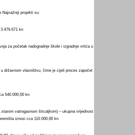
e.
Najvažniji projekti su:
i 3.479.671 kn
oja za početak nadogradnje škole i izgradnje vrtića u
 u državnom vlasništvu, čime je cijeli proces započet
cca 540.000,00 kn
 sa starom vatrogasnom štrcaljkom) – ukupna vrijednost
premišta iznosi cca 110.000,00 kn