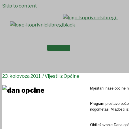
Skip to content
NASLOVNICA
Proslava Dana općine, Rokov
O NAMA
23. kolovoza 2011.
/
Vijesti iz Općine
Mještani naše općine na
Program proslave počeo
nogometaši Mladosti iz 
Obilježavanje Dana opći