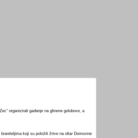
pnika Josipa Koščaka
ec” organizirali gađanje na glinene golubove, a
raniteljima koji su položili žrtve na oltar Domovine