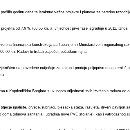
rošlih godinu dana te istaknuo važne projekte i planove za naredno razdoblj
projekta od 7.979.758,65 kn, a vrijednost prve faze izgradnje u 2011. iznos
vorena financijska konstrukcija sa županijom i Ministarstvom regionalnog razv
00,00 kn. Radovi bi trebali započeti početkom rujna.
jetništva na provedene natječaje za zakup i prodaju poljoprivrednog zemljišta
oku
oma u Koprivničkim Bregima s ukupnom vrijednosti svih izvršenih radova od 
dječje igralište, drveće, rubnjaci, pješačka staza, rasvjeta, drveni paviljon
doma (obnova sanitarija i ugradnja nove PVC stolarije), kao i vatrogasnog s