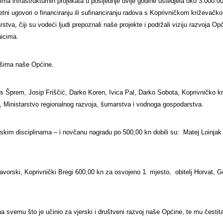
ima infrastrukturnih projekata u posljednje dvije godine uštedjela oko 3.000.0
litetni ugovori o financiranju ili sufinanciranju radova s Koprivničkom križeva
tva, čiji su vodeći ljudi prepoznali naše projekte i podržali viziju razvoja 
nicima.
tašima naše Općine.
ris Šprem, Josip Friščić, Darko Koren, Ivica Pal, Darko Sobota, Koprivničko 
Ministarstvo regionalnog razvoja, šumarstva i vodnoga gospodarstva.
skim disciplinama – i novčanu nagradu po 500,00 kn dobili su: Matej Loinjak (
avorski, Koprivnički Bregi 600,00 kn za osvojeno 1. mjesto, obitelj Horvat, G
svemu što je učinio za vjerski i društveni razvoj naše Općine, te mu česti