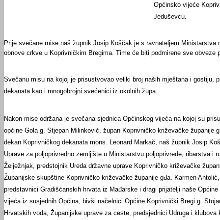
Općinsko vijeće Kopriv
Jeduševcu.
Prije svečane mise naš župnik Josip Koščak je s ravnateljem Ministarstva
obnove crkve u Koprivničkim Bregima. Time će biti podmirene sve obveze pr
Svečanu misu na kojoj je prisustvovao veliki broj naših mještana i gostiju,
dekanata kao i mnogobrojni svećenici iz okolnih župa.
Nakon mise održana je svečana sjednica Općinskog vijeća na kojoj su prisus
općine Gola g. Stjepan Milinković, župan Koprivničko križevačke županije g
dekan Koprivničkog dekanata mons. Leonard Markač, naš župnik Josip Koščak
Uprave za poljoprivredno zemljište u Ministarstvu poljoprivrede, ribarstva 
Želježnjak, predstojnik Ureda državne uprave Koprivničko križevačke županije
Županijske skupštine Koprivničko križevačke županije gđa. Karmen Antolić, g
predstavnici Gradišćanskih hrvata iz Mađarske i dragi prijatelji naše Općin
vijeća iz susjednih Općina, bivši načelnici Općine Koprivnički Bregi g. Stoj
Hrvatskih voda, Županijske uprave za ceste, predsjednici Udruga i klubova k