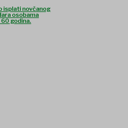
o isplati novčanog
dara osobama
d 60 godina.