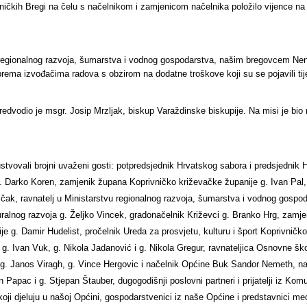
ničkih Bregi na čelu s načelnikom i zamjenicom načelnika položilo vijence na
 regionalnog razvoja, šumarstva i vodnog gospodarstva, našim bregovcem Ne
ema izvođačima radova s obzirom na dodatne troškove koji su se pojavili ti
 predvodio je msgr. Josip Mrzljak, biskup Varaždinske biskupije. Na misi je 
tvovali brojni uvaženi gosti:
potpredsjednik Hrvatskog sabora i predsjednik H
. Darko Koren, zamjenik župana Koprivničko križevačke županije g. Ivan Pal,
, ravnatelj u Ministarstvu regionalnog razvoja, šumarstva i vodnog gospodar
i ruralnog razvoja g. Željko Vincek, gradonačelnik Križevci g. Branko Hrg, zam
 g. Damir Hudelist, pročelnik Ureda za prosvjetu, kulturu i šport Koprivničko
. Ivan Vuk, g. Nikola Jadanović i g. Nikola Gregur, ravnateljica Osnovne ško
e g. Janos Viragh, g. Vince Hergovic i načelnik Općine Buk Sandor Nemeth, na
an Papac i g. Stjepan Štauber, dugogodišnji poslovni partneri i prijatelji iz K
oji djeluju u našoj Općini, gospodarstvenici iz naše Općine i predstavnici med