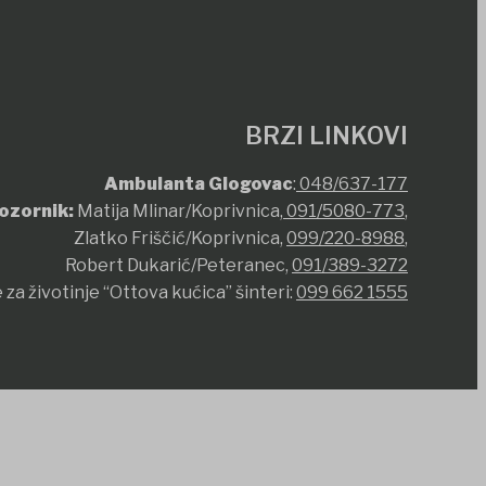
BRZI LINKOVI
Ambulanta Glogovac
:
048/637-177
ozornik:
Matija Mlinar/Koprivnica,
091/5080-773
,
Zlatko Friščić/Koprivnica,
099/220-8988
,
Robert Dukarić/Peteranec,
091/389-3272
 za životinje “Ottova kućica” šinteri:
099 662 1555