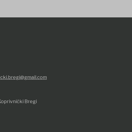
icki.bregi@gmail.com
oprivnički Bregi