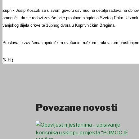
Župnik Josip Koščak se u svom govoru osvrnuo na detalje radova na obnovi 
omogućili da se radovi završe prije proslave blagdana Svetog Roka. U znak z
vanjskog dijela crkve te župnog dvora u Koprivničkim Bregima.
Proslava je završena zajedničkim svečanim ručkom i rokovskim proštenjem do
(K.H.)
Povezane novosti