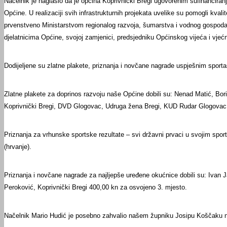
Načelnik je naglasio da je općina Koprivnički Bregi ugovorenim sufinanciranj
Općine. U realizaciji svih infrastrukturnih projekata uvelike su pomogli kva
prvenstveno Ministarstvom regionalog razvoja, šumarstva i vodnog gospodars
djelatnicima Općine, svojoj zamjenici, predsjedniku Općinskog vijeća i vjeć
Dodijeljene su zlatne plakete, priznanja i novčane nagrade uspješnim spor
DOKUMENTI
Zlatne plakete za doprinos razvoju naše Općine dobili su: Nenad Matić, Bo
Koprivnički Bregi, DVD Glogovac, Udruga žena Bregi, KUD Rudar Glogovac, 
Priznanja za vrhunske sportske rezultate – svi državni prvaci u svojim sport
(hrvanje).
Priznanja i novčane nagrade za najljepše uređene okućnice dobili su: Ivan J
Peroković, Koprivnički Bregi 400,00 kn za osvojeno 3. mjesto.
Načelnik Mario Hudić je posebno zahvalio našem župniku Josipu Koščaku na 