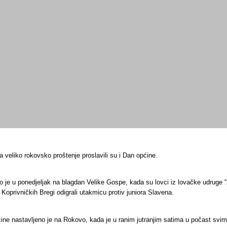
a i 25. godina rada našeg žu
 veliko rokovsko proštenje proslavili su i Dan općine.
 je u ponedjeljak na blagdan Velike Gospe, kada su lovci iz lovačke udruge “Z
Koprivničkih Bregi odigrali utakmicu protiv juniora Slavena.
ne nastavljeno je na Rokovo, kada je u ranim jutranjim satima u počast svim b