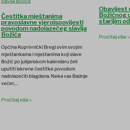
Obavijest 
Božićnog 
Čestitka mještanima
starijim o
pravoslavne vjeroispovijesti
povodom nadolazećeg slavlja
Božića
Pročitaj više »
Općina Koprivnički Bregi svim svojim
mještankama i mještanima koji slave
Božić po julijanskom kalendaru želi
uputiti iskrene čestitke povodom
nadolazećih blagdana. Neka vas Badnje
večer,…
Pročitaj više »