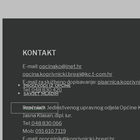
KONTAKT
E-mail:
opcinako@inet.hr
opcina.koprivnicki.bregi@kc.t-com.hr
E-mail za službeno dopisavanje:
pisarnica.koprivn
PROIZVODI IZ OPĆINE
Tel:
048 830 420
SAVJET MLADIH
Pročelnik Jedinstvenog upravnog odjela Općine K
KONTAKT
Jasna Klasan, dipl. iur.
Tel:
048 830 066
Mob:
091 610 7119
E-mail:
procelnik@koprivnicki-bregi.hr