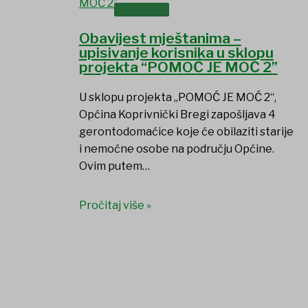
OSTALO
Obavijest mještanima –
upisivanje korisnika u sklopu
projekta “POMOĆ JE MOĆ 2”
U sklopu projekta „POMOĆ JE MOĆ 2“,
Općina Koprivnički Bregi zapošljava 4
gerontodomaćice koje će obilaziti starije
i nemoćne osobe na području Općine.
Ovim putem…
Pročitaj više »