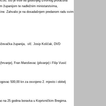
00,00, što je više od godišnjeg izvornog proračuna
čkom županijom te nadležnim ministarstvima,
Općine. Zahvalio je na dosadašnjem predanom radu svim
križevačka županija, vlč. Josip Koščak, DVD
hrvanje), Fran Maroševac (plivanje) i Filip Vusić
ogovac 500,00 kn za osvojeno 2. mjesto i obitelj
tao na 25 godina boravka u Koprivničkim Bregima.