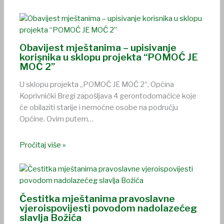
Obavijest mještanima – upisivanje
korisnika u sklopu projekta “POMOĆ JE
MOĆ 2”
U sklopu projekta „POMOĆ JE MOĆ 2“, Općina
Koprivnički Bregi zapošljava 4 gerontodomaćice koje
će obilaziti starije i nemoćne osobe na području
Općine. Ovim putem…
Pročitaj više »
Čestitka mještanima pravoslavne
vjeroispovijesti povodom nadolazećeg
slavlja Božića