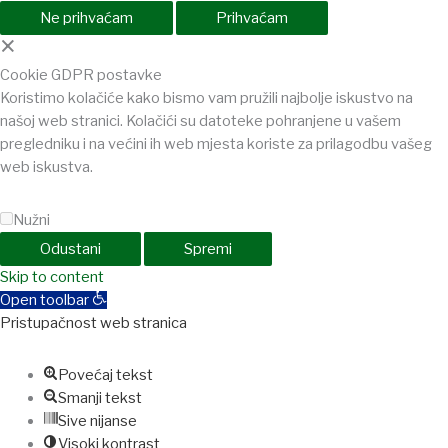
Ne prihvaćam
Prihvaćam
×
Cookie GDPR postavke
Koristimo kolačiće kako bismo vam pružili najbolje iskustvo na
našoj web stranici. Kolačići su datoteke pohranjene u vašem
pregledniku i na većini ih web mjesta koriste za prilagodbu vašeg
web iskustva.
Nužni
Odustani
Spremi
t
Skip to content
holiganbet
Holiganbet
Holiganbet
jojobet
grandpashabet
betpark
ca
Open toolbar
Pristupačnost web stranica
Povećaj tekst
Smanji tekst
Sive nijanse
Visoki kontrast