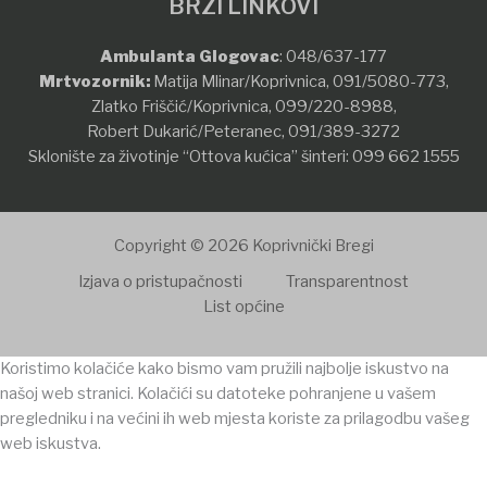
BRZI LINKOVI
Ambulanta Glogovac
:
048/637-177
Mrtvozornik:
Matija Mlinar/Koprivnica,
091/5080-773
,
Zlatko Friščić/Koprivnica,
099/220-8988
,
Robert Dukarić/Peteranec,
091/389-3272
Sklonište za životinje “Ottova kućica” šinteri:
099 662 1555
Copyright © 2026 Koprivnički Bregi
Izjava o pristupačnosti
Transparentnost
List općine
Koristimo kolačiće kako bismo vam pružili najbolje iskustvo na
našoj web stranici. Kolačići su datoteke pohranjene u vašem
pregledniku i na većini ih web mjesta koriste za prilagodbu vašeg
web iskustva.