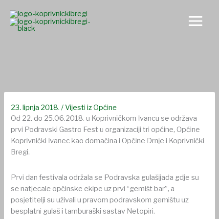
Skip
to
content
Prvi Podravski Gastro Fest
23. lipnja 2018.
/
Vijesti iz Općine
Od 22. do 25.06.2018. u Koprivničkom Ivancu se održava
prvi Podravski Gastro Fest u organizaciji tri općine, Općine
Koprivnički Ivanec kao domaćina i Općine Drnje i Koprivnički
Bregi.
Prvi dan festivala održala se Podravska gulašijada gdje su
se natjecale općinske ekipe uz prvi “gemišt bar”, a
posjetitelji su uživali u pravom podravskom gemištu uz
besplatni gulaš i tamburaški sastav Netopiri.