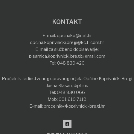
KONTAKT
E-mail:
opcinako@inet.hr
opcina.koprivnicki.bregi@kc.t-com.hr
E-mail za službeno dopisavanje:
pisarnica.koprivnicki.bregi@gmail.com
Tel:
048 830 420
Pročelnik Jedinstvenog upravnog odjela Općine Koprivnički Bregi
Jasna Klasan, dipl. iur.
Tel:
048 830 066
Mob:
091 610 7119
E-mail:
procelnik@koprivnicki-bregi.hr