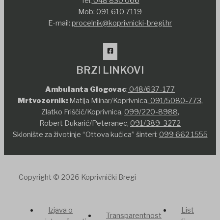
Tel:
048 830 066
Mob:
091 610 7119
E-mail:
procelnik@koprivnicki-bregi.hr
BRZI LINKOVI
Ambulanta Glogovac
:
048/637-177
Mrtvozornik:
Matija Mlinar/Koprivnica,
091/5080-773
,
Zlatko Friščić/Koprivnica,
099/220-8988
,
Robert Dukarić/Peteranec,
091/389-3272
Sklonište za životinje “Ottova kućica” šinteri:
099 662 1555
Copyright © 2026 Koprivnički Bregi
Izjava o
List
Transparentnost