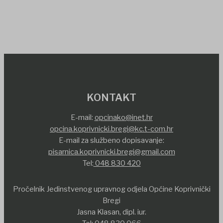
KONTAKT
E-mail:
opcinako@inet.hr
opcina.koprivnicki.bregi@kc.t-com.hr
E-mail za službeno dopisavanje:
pisarnica.koprivnicki.bregi@gmail.com
Tel:
048 830 420
Pročelnik Jedinstvenog upravnog odjela Općine Koprivnički
Bregi
Jasna Klasan, dipl. iur.