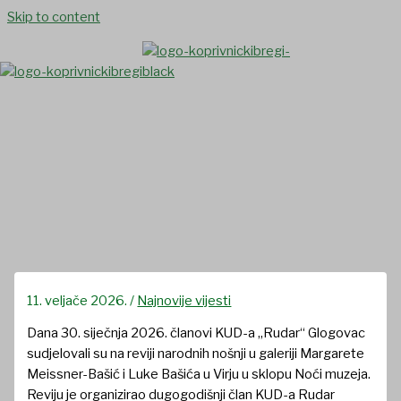
Skip to content
REVIJA NARODNIH NOŠNJI
„SLOJEVI TRADICIJE, BOJE
NAIVE“
11. veljače 2026.
/
Najnovije vijesti
Dana 30. siječnja 2026. članovi KUD-a „Rudar“ Glogovac
sudjelovali su na reviji narodnih nošnji u galeriji Margarete
Meissner-Bašić i Luke Bašića u Virju u sklopu Noći muzeja.
Reviju je organizirao dugogodišnji član KUD-a Rudar