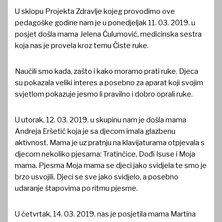
U sklopu Projekta Zdravlje kojeg provodimo ove
pedagoške godine nam je u ponedjeljak 11. 03. 2019. u
posjet došla mama Jelena Ćulumović, medicinska sestra
koja nas je provela kroz temu Čiste ruke.
Naučili smo kada, zašto i kako moramo prati ruke. Djeca
su pokazala veliki interes a posebno za aparat koji svojim
svjetlom pokazuje jesmo li pravilno i dobro oprali ruke.
U utorak, 12. 03. 2019. u skupinu nam je došla mama
Andreja Eršetić koja je sa djecom imala glazbenu
aktivnost. Mama je uz pratnju na klavijaturama otpjevala s
djecom nekoliko pjesama: Tratinčice, Dođi Isuse i Moja
mama. Pjesma Moja mama se djeci jako svidjela te smo je
brzo usvojili. Djeci se sve jako svidjelo, a posebno
udaranje štapovima po ritmu pjesme.
U četvrtak, 14. 03. 2019. nas je posjetila mama Martina