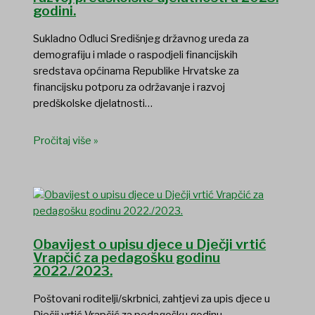
godini.
Sukladno Odluci Središnjeg državnog ureda za
demografiju i mlade o raspodjeli financijskih
sredstava općinama Republike Hrvatske za
financijsku potporu za održavanje i razvoj
predškolske djelatnosti…
Pročitaj više »
Obavijest o upisu djece u Dječji vrtić
Vrapčić za pedagošku godinu
2022./2023.
Poštovani roditelji/skrbnici, zahtjevi za upis djece u