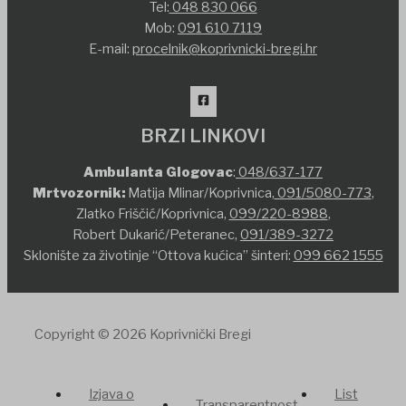
Tel:
048 830 066
Mob:
091 610 7119
E-mail:
procelnik@koprivnicki-bregi.hr
BRZI LINKOVI
Ambulanta Glogovac
:
048/637-177
Mrtvozornik:
Matija Mlinar/Koprivnica,
091/5080-773
,
Zlatko Friščić/Koprivnica,
099/220-8988
,
Robert Dukarić/Peteranec,
091/389-3272
Sklonište za životinje “Ottova kućica” šinteri:
099 662 1555
Copyright © 2026 Koprivnički Bregi
Izjava o
List
Transparentnost