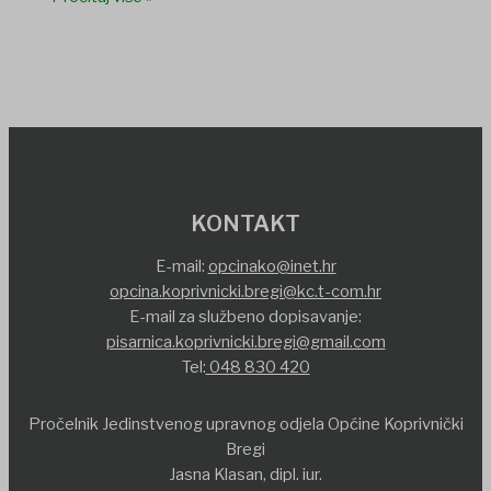
KONTAKT
E-mail:
opcinako@inet.hr
opcina.koprivnicki.bregi@kc.t-com.hr
E-mail za službeno dopisavanje:
pisarnica.koprivnicki.bregi@gmail.com
Tel:
048 830 420
Pročelnik Jedinstvenog upravnog odjela Općine Koprivnički
Bregi
Jasna Klasan, dipl. iur.