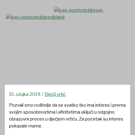
Skip
to
content
Roditelj u odgojno
obrazovnom procesu u
dječjem vrtiću “Potočić”
15. ožujka 2019.
/
Dječji vrtić
Pozvali smo roditelje da se svatko tko ima interes i prema
svojim sposobnostima i afinitetima uključi u odgojno
obrazovni proces u dječjem vrtiću. Za početak su interes
pokazale mame.