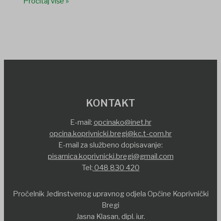
Pročitaj više »
KONTAKT
E-mail:
opcinako@inet.hr
opcina.koprivnicki.bregi@kc.t-com.hr
E-mail za službeno dopisavanje:
pisarnica.koprivnicki.bregi@gmail.com
Tel:
048 830 420
Pročelnik Jedinstvenog upravnog odjela Općine Koprivnički
Bregi
Jasna Klasan, dipl. iur.