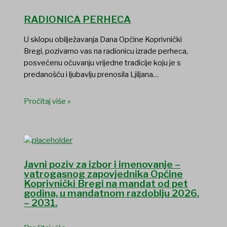
RADIONICA PERHECA
U sklopu obilježavanja Dana Općine Koprivnički
Bregi, pozivamo vas na radionicu izrade perheca,
posvećenu očuvanju vrijedne tradicije koju je s
predanošću i ljubavlju prenosila Ljiljana…
Pročitaj više »
Javni poziv za izbor i imenovanje –
vatrogasnog zapovjednika Općine
Koprivnički Bregi na mandat od pet
godina, u mandatnom razdoblju 2026.
– 2031.