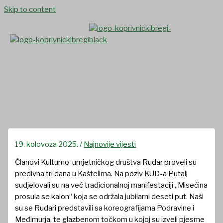
Skip to content
Rudari u Kaštelima
19. kolovoza 2025.
/
Najnovije vijesti
Članovi Kulturno-umjetničkog društva Rudar proveli su
predivna tri dana u Kaštelima. Na poziv KUD-a Putalj
sudjelovali su na već tradicionalnoj manifestaciji „Misećina
prosula se kalon“ koja se održala jubilarni deseti put. Naši
su se Rudari predstavili sa koreografijama Podravine i
Međimurja, te glazbenom točkom u kojoj su izveli pjesme