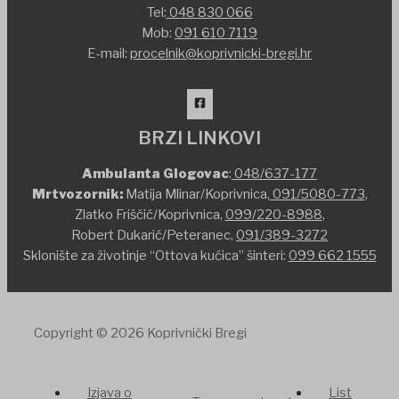
Tel:
048 830 066
Mob:
091 610 7119
E-mail:
procelnik@koprivnicki-bregi.hr
BRZI LINKOVI
Ambulanta Glogovac
:
048/637-177
Mrtvozornik:
Matija Mlinar/Koprivnica,
091/5080-773
,
Zlatko Friščić/Koprivnica,
099/220-8988
,
Robert Dukarić/Peteranec,
091/389-3272
Sklonište za životinje “Ottova kućica” šinteri:
099 662 1555
Copyright © 2026 Koprivnički Bregi
Izjava o
List