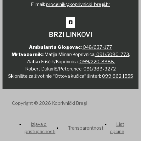
E-mail:
procelnik@koprivnicki-bregi.hr
BRZI LINKOVI
Ambulanta Glogovac
:
048/637-177
Mrtvozornik:
Matija Mlinar/Koprivnica,
091/5080-773
,
Zlatko Friščić/Koprivnica,
099/220-8988
,
Robert Dukarić/Peteranec,
091/389-3272
Sklonište za životinje “Ottova kućica” šinteri:
099 662 1555
Copyright © 2026 Koprivnički Bregi
Izjava o
List
Transparentnost
pristupačnosti
općine