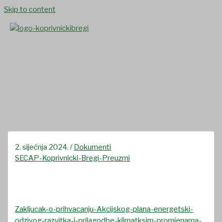
Skip to content
SECAP
2. siječnja 2024.
/
Dokumenti
SECAP-Koprivnicki-Bregi-
Preuzmi
Zakljucak-o-prihvacanju-Akcijskog-plana-energetski-
odzivog-razvitka-i-prilagodbe-klimatksim-promjenama-