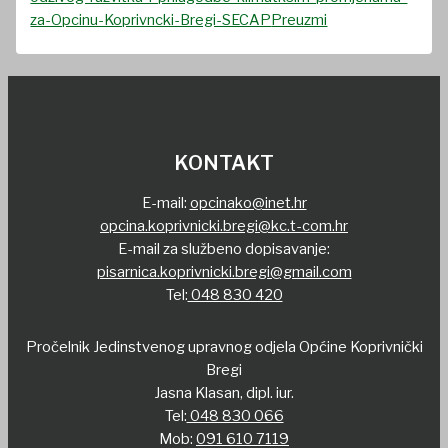
za-Opcinu-Koprivncki-Bregi-SECAP
Preuzmi
KONTAKT
E-mail:
opcinako@inet.hr
opcina.koprivnicki.bregi@kc.t-com.hr
E-mail za službeno dopisavanje:
pisarnica.koprivnicki.bregi@gmail.com
Tel:
048 830 420
Pročelnik Jedinstvenog upravnog odjela Općine Koprivnički
Bregi
Jasna Klasan, dipl. iur.
Tel:
048 830 066
Mob:
091 610 7119