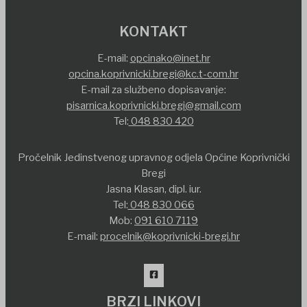
KONTAKT
E-mail:
opcinako@inet.hr
opcina.koprivnicki.bregi@kc.t-com.hr
E-mail za službeno dopisavanje:
pisarnica.koprivnicki.bregi@gmail.com
Tel:
048 830 420
Pročelnik Jedinstvenog upravnog odjela Općine Koprivnički
Bregi
Jasna Klasan, dipl. iur.
Tel:
048 830 066
Mob:
091 610 7119
E-mail:
procelnik@koprivnicki-bregi.hr
BRZI LINKOVI