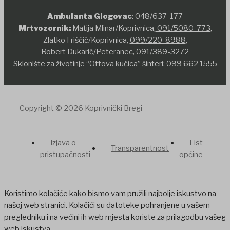
Ambulanta Glogovac
:
048/637-177
Mrtvozornik:
Matija Mlinar/Koprivnica,
091/5080-773
,
Zlatko Friščić/Koprivnica,
099/220-8988
,
Robert Dukarić/Peteranec,
091/389-3272
Sklonište za životinje “Ottova kućica” šinteri:
099 662 1555
Copyright © 2026 Koprivnički Bregi
Izjava o
List
Transparentnost
pristupačnosti
općine
Koristimo kolačiće kako bismo vam pružili najbolje iskustvo na
našoj web stranici. Kolačići su datoteke pohranjene u vašem
pregledniku i na većini ih web mjesta koriste za prilagodbu vašeg
web iskustva.