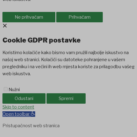
Ne prihvaćam
Prihvaćam
×
Cookie GDPR postavke
Koristimo kolačiće kako bismo vam pružili najbolje iskustvo na
našoj web stranici. Kolačići su datoteke pohranjene u vašem
pregledniku i na većini ih web mjesta koriste za prilagodbu vašeg
web iskustva.
Nužni
Odustani
Spremi
et
Skip to content
holiganbet
Holiganbet
Holiganbet
jojobet
grandpashabet
betpark
Open toolbar
Pristupačnost web stranica