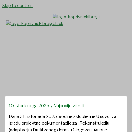
Skip to content
Sklopljen je Ugovor za izradu
projektne dokumentacije za
„Rekonstrukciju (adaptaciju)
Društvenog doma u Glogovcu
10. studenoga 2025.
/
Najnovije vijesti
Dana 31. listopada 2025. godine sklopljen je Ugovor za
izradu projektne dokumentacije za „Rekonstrukciju
(adaptaciju) Društvenog doma u Glogovcu ukupne