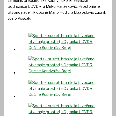
zamjenik predsjednika Koprivničko-križevačke
podružnice UDVDR-a Mirko Hanžeković. Prostorije je
otvorio načelnik općine Mario Hudić, a blagoslovio župnik
Josip Koščak.