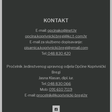
KONTAKT
E-mail:
opcinako@inet.hr
opcina.koprivnicki.bregi@kc.t-com.hr
E-mail za službeno dopisavanje:
pisarnica.koprivnicki.bregi@gmail.com
Tel:
048 830 420
Pročelnik Jedinstvenog upravnog odjela Općine Koprivnički
Bregi
Jasna Klasan, dipl. iur.
Tel:
048 830 066
Mob:
091 610 7119
E-mail:
procelnik@koprivnicki-bregi.hr