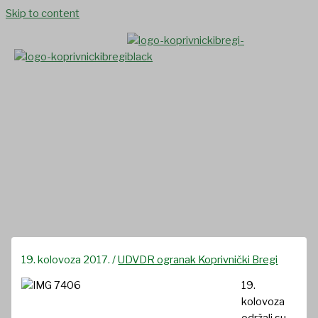
Skip to content
Sportski susreti branitelja i
svečano otvaranje prostorija
Ogranka UDVDR Općine
Koprivnički Bregi
19. kolovoza 2017.
/
UDVDR ogranak Koprivnički Bregi
19.
kolovoza