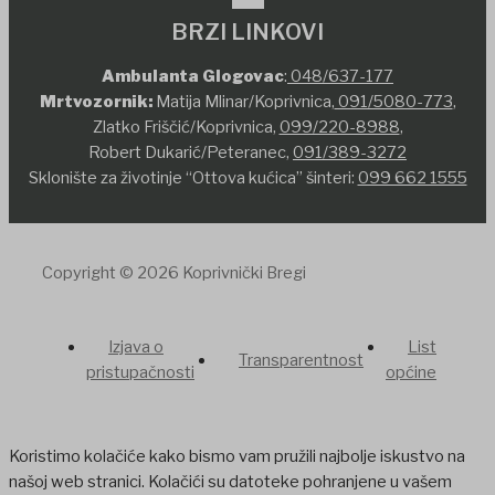
BRZI LINKOVI
Ambulanta Glogovac
:
048/637-177
Mrtvozornik:
Matija Mlinar/Koprivnica,
091/5080-773
,
Zlatko Friščić/Koprivnica,
099/220-8988
,
Robert Dukarić/Peteranec,
091/389-3272
Sklonište za životinje “Ottova kućica” šinteri:
099 662 1555
Copyright © 2026 Koprivnički Bregi
Izjava o
List
Transparentnost
pristupačnosti
općine
Koristimo kolačiće kako bismo vam pružili najbolje iskustvo na
našoj web stranici. Kolačići su datoteke pohranjene u vašem