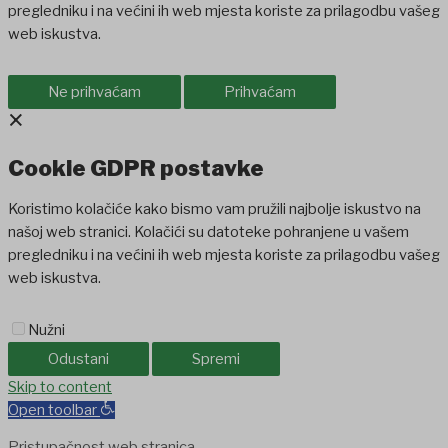
pregledniku i na većini ih web mjesta koriste za prilagodbu vašeg
web iskustva.
Ne prihvaćam
Prihvaćam
×
Cookie GDPR postavke
Koristimo kolačiće kako bismo vam pružili najbolje iskustvo na
našoj web stranici. Kolačići su datoteke pohranjene u vašem
pregledniku i na većini ih web mjesta koriste za prilagodbu vašeg
web iskustva.
Nužni
Odustani
Spremi
jojobet
Skip to content
Casinolevant
Holiganbet
Holiganbet
Holiganbet
Jojobet
jojob
Open toolbar
Pristupačnost web stranica