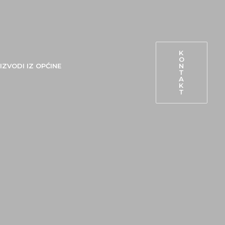
K
O
N
IZVODI IZ OPĆINE
T
A
K
T