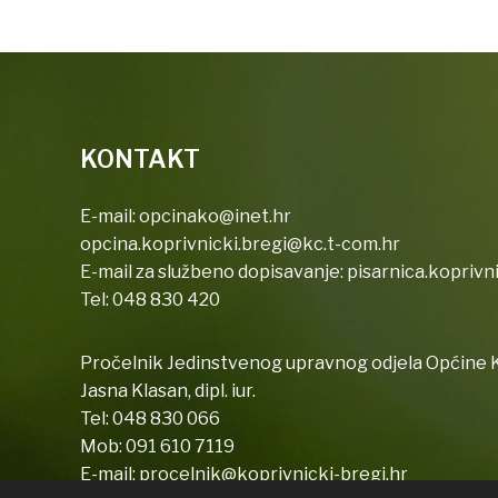
KONTAKT
E-mail:
opcinako@inet.hr
opcina.koprivnicki.bregi@kc.t-com.hr
E-mail za službeno dopisavanje:
pisarnica.koprivn
Tel:
048 830 420
Pročelnik Jedinstvenog upravnog odjela Općine K
Jasna Klasan, dipl. iur.
Tel:
048 830 066
Mob:
091 610 7119
E-mail:
procelnik@koprivnicki-bregi.hr