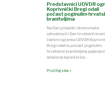
Predstavnici UDVDR og
Koprivnički Bregi odali
počast poginulim hrvats
braniteljima
Na Dan pobjede i domovinske
zahvalnosti i Dan hrvatskih branit
članovi ogranka UDVDR Koprivni
Bregi odali su počast poginulim
hrvatskim braniteljima paljenje
lampiona ispred križa…
Pročitaj više »