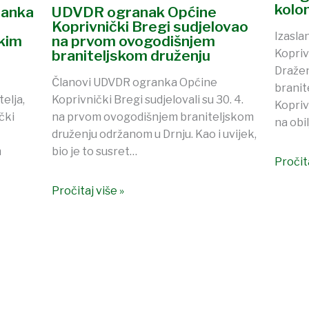
kolon
ranka
UDVDR ogranak Općine
Koprivnički Bregi sudjelovao
Izasl
kim
na prvom ovogodišnjem
braniteljskom druženju
Kopriv
Dražen
Članovi UDVDR ogranka Općine
branit
elja,
Koprivnički Bregi sudjelovali su 30. 4.
Kopriv
čki
na prvom ovogodišnjem braniteljskom
na obi
druženju održanom u Drnju. Kao i uvijek,
m
bio je to susret…
Pročita
Pročitaj više »