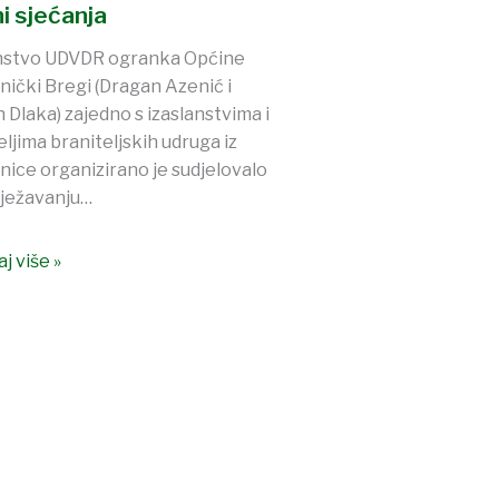
i sjećanja
anstvo UDVDR ogranka Općine
nički Bregi (Dragan Azenić i
 Dlaka) zajedno s izaslanstvima i
eljima braniteljskih udruga iz
nice organizirano je sudjelovalo
lježavanju…
j više »