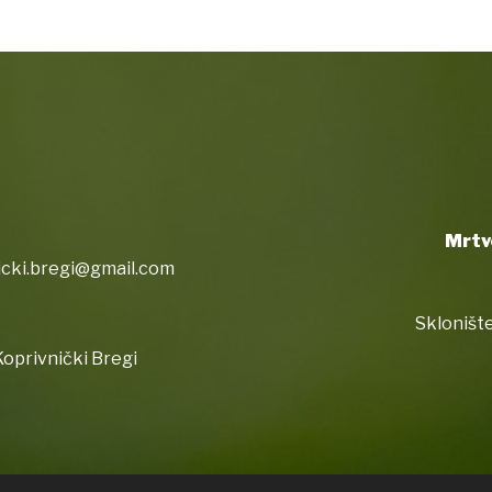
Mrtv
icki.bregi@gmail.com
Sklonište
oprivnički Bregi