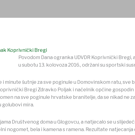
k Koprivnički Bregi
Povodom Dana ogranka UDVDR Koprivnički Bregi, a 
u subotu 13. kolovoza 2016., održani su sportski sus
i minute šutnje za sve poginule u Domovinskom ratu, sve bra
rivnički Bregi Zdravko Poljak i načelnik općine gospodin M
en na sve poginule hrvatske branitelje, da se nikad ne zabor
 golubovi mira.
jama Društvenog doma u Glogovcu, a natjecalo se u slijedeći
olni nogomet, bela i kamena s ramena. Rezultate natjecanj