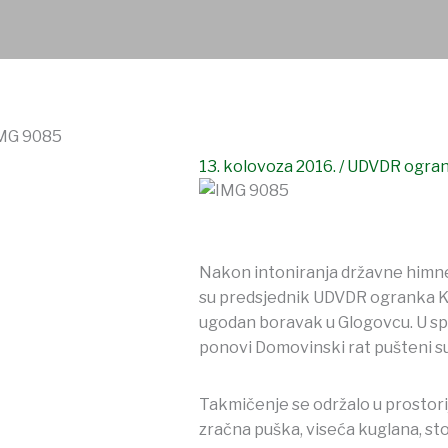
13. kolovoza 2016.
/
UDVDR ograna
Nakon intoniranja državne himne 
su predsjednik UDVDR ogranka Kop
ugodan boravak u Glogovcu. U spom
ponovi Domovinski rat pušteni su
Takmičenje se održalo u prostori
zračna puška, viseća kuglana, st