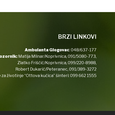
BRZI LINKOVI
Ambulanta Glogovac
:
048/637-177
ozornik:
Matija Mlinar/Koprivnica,
091/5080-773
,
Zlatko Friščić/Koprivnica,
099/220-8988
,
Robert Dukarić/Peteranec,
091/389-3272
 za životinje “Ottova kućica” šinteri:
099 662 1555