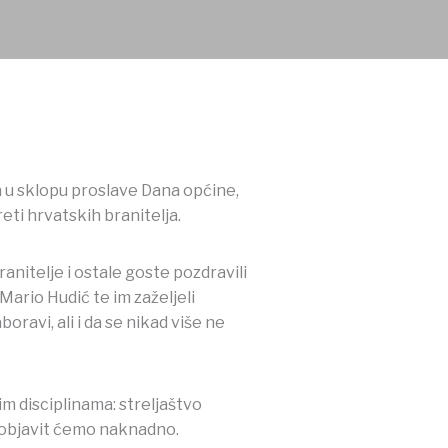
u sklopu proslave Dana općine,
reti hrvatskih branitelja.
nitelje i ostale goste pozdravili
ario Hudić te im zaželjeli
avi, ali i da se nikad više ne
m disciplinama: streljaštvo
a objavit ćemo naknadno.